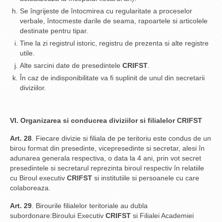
Se îngrijeste de întocmirea cu regularitate a proceselor
verbale, întocmeste darile de seama, rapoartele si articolele
destinate pentru tipar.
Tine la zi registrul istoric, registru de prezenta si alte registre
utile.
Alte sarcini date de presedintele
CRIFST
.
În caz de indisponibilitate va fi suplinit de unul din secretarii
diviziilor.
VI. Organizarea si conducrea diviziilor si filialelor CRIFST
Art. 28
. Fiecare divizie si filiala de pe teritoriu este condus de un
birou format din presedinte, vicepresedinte si secretar, alesi în
adunarea generala respectiva, o data la 4 ani, prin vot secret
presedintele si secretarul reprezinta biroul respectiv în relatiile
cu Biroul executiv
CRIFST
si institutiile si persoanele cu care
colaboreaza.
Art. 29
. Birourile filialelor teritoriale au dubla
subordonare:Biroului Executiv
CRIFST
si Filialei Academiei