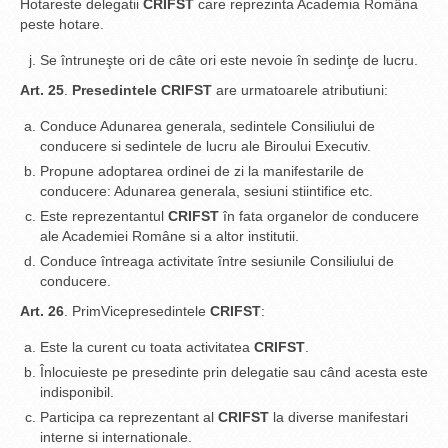
Hotareste delegatii
CRIFST
care reprezinta Academia Româna
peste hotare.
Se întruneşte ori de câte ori este nevoie în sedinţe de lucru.
Art. 25
.
Presedintele CRIFST
are urmatoarele atributiuni:
Conduce Adunarea generala, sedintele Consiliului de
conducere si sedintele de lucru ale Biroului Executiv.
Propune adoptarea ordinei de zi la manifestarile de
conducere: Adunarea generala, sesiuni stiintifice etc.
Este reprezentantul
CRIFST
în fata organelor de conducere
ale Academiei Române si a altor institutii.
Conduce întreaga activitate între sesiunile Consiliului de
conducere.
Art. 26
. PrimVicepresedintele
CRIFST
:
Este la curent cu toata activitatea
CRIFST
.
Înlocuieste pe presedinte prin delegatie sau când acesta este
indisponibil.
Participa ca reprezentant al
CRIFST
la diverse manifestari
interne si internationale.