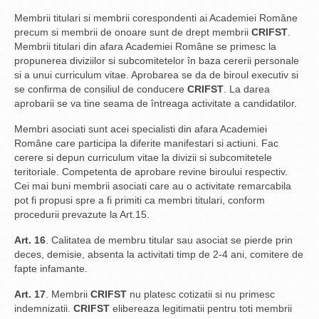
Membrii titulari si membrii corespondenti ai Academiei Române
precum si membrii de onoare sunt de drept membrii
CRIFST
.
Membrii titulari din afara Academiei Române se primesc la
propunerea diviziilor si subcomitetelor în baza cererii personale
si a unui curriculum vitae. Aprobarea se da de biroul executiv si
se confirma de consiliul de conducere
CRIFST
. La darea
aprobarii se va tine seama de întreaga activitate a candidatilor.
Membri asociati sunt acei specialisti din afara Academiei
Române care participa la diferite manifestari si actiuni. Fac
cerere si depun curriculum vitae la divizii si subcomitetele
teritoriale. Competenta de aprobare revine biroului respectiv.
Cei mai buni membrii asociati care au o activitate remarcabila
pot fi propusi spre a fi primiti ca membri titulari, conform
procedurii prevazute la Art.15.
Art. 16
. Calitatea de membru titular sau asociat se pierde prin
deces, demisie, absenta la activitati timp de 2-4 ani, comitere de
fapte infamante.
Art. 17
. Membrii
CRIFST
nu platesc cotizatii si nu primesc
indemnizatii.
CRIFST
elibereaza legitimatii pentru toti membrii