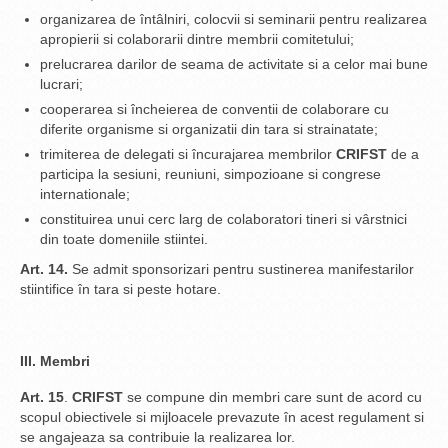
organizarea de întâlniri, colocvii si seminarii pentru realizarea
apropierii si colaborarii dintre membrii comitetului;
prelucrarea darilor de seama de activitate si a celor mai bune
lucrari;
cooperarea si încheierea de conventii de colaborare cu
diferite organisme si organizatii din tara si strainatate;
trimiterea de delegati si încurajarea membrilor
CRIFST
de a
participa la sesiuni, reuniuni, simpozioane si congrese
internationale;
constituirea unui cerc larg de colaboratori tineri si vârstnici
din toate domeniile stiintei.
Art. 14.
Se admit sponsorizari pentru sustinerea manifestarilor
stiintifice în tara si peste hotare.
III. Membri
Art. 15
.
CRIFST
se compune din membri care sunt de acord cu
scopul obiectivele si mijloacele prevazute în acest regulament si
se angajeaza sa contribuie la realizarea lor.