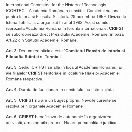
International Committee for the History of Technologiy –
ICOHTEC – Academia Româna a constituit Comitetul national
pentru Istoria si Filosofia Stiintei la 29 noiembrie 1959. Divizia de
Istoria Tehnicii s-a organizat în anul 1992. Acest comitet
reprezinta Academia Româna în forurile internationale.
CRIFST
se subordoneaza direct Prezidiului Academiei Române, în baza
Art.22 din Statutul Academiei Române.
Art. 2
. Denumirea oficiala este:”
Comitetul Român de Istoria si
Filosofia Stiintei si Tehnicii
”.
Art. 3
. Sediul
CRIFST
se afla în localul Academiei Române, iar
ale filialelor
CRIFST
teritoriale în localurile filialelor Academiei
Române respective.
Art. 4
. Durata de functionare a comitetului nu este limitata.
Art. 5
.
CRIFST
nu are un buget propriu. Nevoile curente se
rezolva prin organele Academiei Române
Art. 6
.
CRIFST
beneficiaza de autonomie în organizarea
activitatii, are stampila proprie. Nu are personalitate juridica.