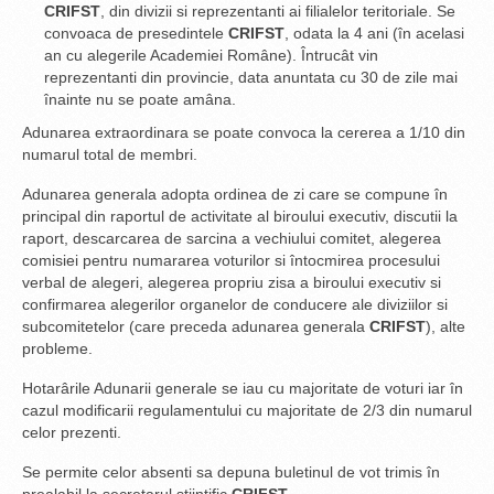
CRIFST
, din divizii si reprezentanti ai filialelor teritoriale. Se
convoaca de presedintele
CRIFST
, odata la 4 ani (în acelasi
an cu alegerile Academiei Române). Întrucât vin
reprezentanti din provincie, data anuntata cu 30 de zile mai
înainte nu se poate amâna.
Adunarea extraordinara se poate convoca la cererea a 1/10 din
numarul total de membri.
Adunarea generala adopta ordinea de zi care se compune în
principal din raportul de activitate al biroului executiv, discutii la
raport, descarcarea de sarcina a vechiului comitet, alegerea
comisiei pentru numararea voturilor si întocmirea procesului
verbal de alegeri, alegerea propriu zisa a biroului executiv si
confirmarea alegerilor organelor de conducere ale diviziilor si
subcomitetelor (care preceda adunarea generala
CRIFST
), alte
probleme.
Hotarârile Adunarii generale se iau cu majoritate de voturi iar în
cazul modificarii regulamentului cu majoritate de 2/3 din numarul
celor prezenti.
Se permite celor absenti sa depuna buletinul de vot trimis în