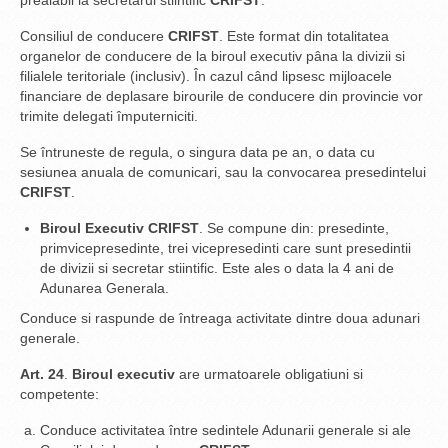
prealabil la secretarul stiintific
CRIFST
.
Consiliul de conducere
CRIFST
. Este format din totalitatea
organelor de conducere de la biroul executiv pâna la divizii si
filialele teritoriale (inclusiv). În cazul când lipsesc mijloacele
financiare de deplasare birourile de conducere din provincie vor
trimite delegati împuterniciti.
Se întruneste de regula, o singura data pe an, o data cu
sesiunea anuala de comunicari, sau la convocarea presedintelui
CRIFST
.
Biroul Executiv CRIFST
. Se compune din: presedinte,
primvicepresedinte, trei vicepresedinti care sunt presedintii
de divizii si secretar stiintific. Este ales o data la 4 ani de
Adunarea Generala.
Conduce si raspunde de întreaga activitate dintre doua adunari
generale.
Art. 24
.
Biroul executiv
are urmatoarele obligatiuni si
competente:
Conduce activitatea între sedintele Adunarii generale si ale