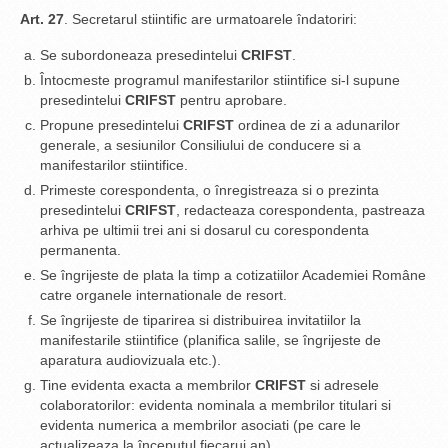
Art. 27
. Secretarul stiintific are urmatoarele îndatoriri:
Se subordoneaza presedintelui
CRIFST
.
Întocmeste programul manifestarilor stiintifice si-l supune
presedintelui
CRIFST
pentru aprobare.
Propune presedintelui
CRIFST
ordinea de zi a adunarilor
generale, a sesiunilor Consiliului de conducere si a
manifestarilor stiintifice.
Primeste corespondenta, o înregistreaza si o prezinta
presedintelui
CRIFST
, redacteaza corespondenta, pastreaza
arhiva pe ultimii trei ani si dosarul cu corespondenta
permanenta.
Se îngrijeste de plata la timp a cotizatiilor Academiei Române
catre organele internationale de resort.
Se îngrijeste de tiparirea si distribuirea invitatiilor la
manifestarile stiintifice (planifica salile, se îngrijeste de
aparatura audiovizuala etc.).
Tine evidenta exacta a membrilor
CRIFST
si adresele
colaboratorilor: evidenta nominala a membrilor titulari si
evidenta numerica a membrilor asociati (pe care le
actualizeaza la începutul fiecarui an).