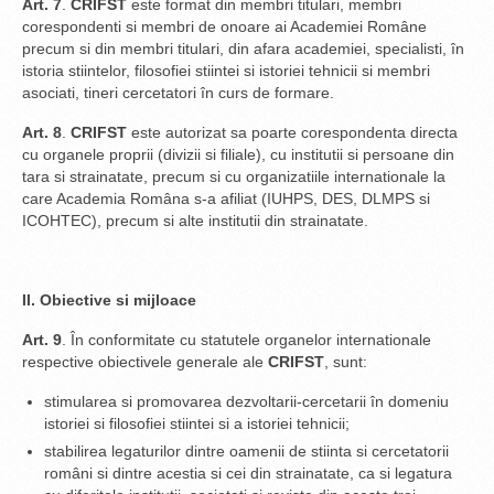
Art. 7
.
CRIFST
este format din membri titulari, membri
corespondenti si membri de onoare ai Academiei Române
precum si din membri titulari, din afara academiei, specialisti, în
istoria stiintelor, filosofiei stiintei si istoriei tehnicii si membri
asociati, tineri cercetatori în curs de formare.
Art. 8
.
CRIFST
este autorizat sa poarte corespondenta directa
cu organele proprii (divizii si filiale), cu institutii si persoane din
tara si strainatate, precum si cu organizatiile internationale la
care Academia Româna s-a afiliat (IUHPS, DES, DLMPS si
ICOHTEC), precum si alte institutii din strainatate.
II. Obiective si mijloace
Art. 9
. În conformitate cu statutele organelor internationale
respective obiectivele generale ale
CRIFST
, sunt:
stimularea si promovarea dezvoltarii-cercetarii în domeniu
istoriei si filosofiei stiintei si a istoriei tehnicii;
stabilirea legaturilor dintre oamenii de stiinta si cercetatorii
români si dintre acestia si cei din strainatate, ca si legatura