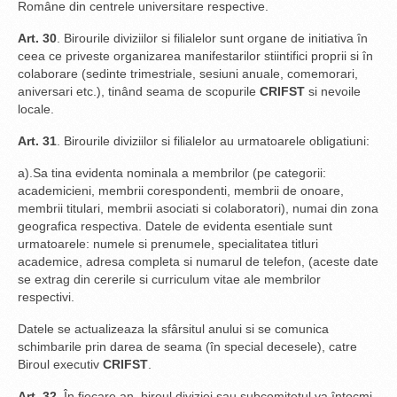
Române din centrele universitare respective.
Art. 30
. Birourile diviziilor si filialelor sunt organe de initiativa în
ceea ce priveste organizarea manifestarilor stiintifici proprii si în
colaborare (sedinte trimestriale, sesiuni anuale, comemorari,
aniversari etc.), tinând seama de scopurile
CRIFST
si nevoile
locale.
Art. 31
. Birourile diviziilor si filialelor au urmatoarele obligatiuni:
a).Sa tina evidenta nominala a membrilor (pe categorii:
academicieni, membrii corespondenti, membrii de onoare,
membrii titulari, membrii asociati si colaboratori), numai din zona
geografica respectiva. Datele de evidenta esentiale sunt
urmatoarele: numele si prenumele, specialitatea titluri
academice, adresa completa si numarul de telefon, (aceste date
se extrag din cererile si curriculum vitae ale membrilor
respectivi.
Datele se actualizeaza la sfârsitul anului si se comunica
schimbarile prin darea de seama (în special decesele), catre
Biroul executiv
CRIFST
.
Art. 32
. În fiecare an, biroul diviziei sau subcomitetul va întocmi