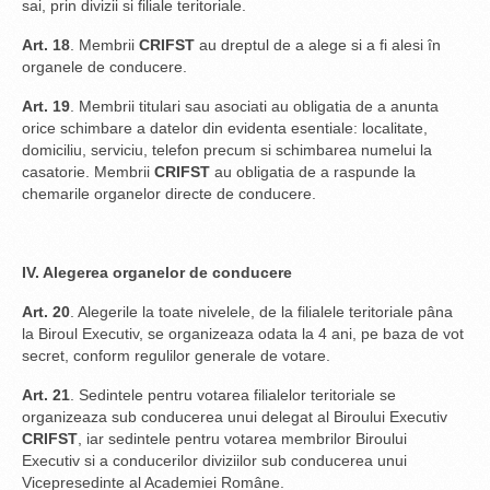
sai, prin divizii si filiale teritoriale.
Art. 18
. Membrii
CRIFST
au dreptul de a alege si a fi alesi în
organele de conducere.
Art. 19
. Membrii titulari sau asociati au obligatia de a anunta
orice schimbare a datelor din evidenta esentiale: localitate,
domiciliu, serviciu, telefon precum si schimbarea numelui la
casatorie. Membrii
CRIFST
au obligatia de a raspunde la
chemarile organelor directe de conducere.
IV. Alegerea organelor de conducere
Art. 20
. Alegerile la toate nivelele, de la filialele teritoriale pâna
la Biroul Executiv, se organizeaza odata la 4 ani, pe baza de vot
secret, conform regulilor generale de votare.
Art. 21
. Sedintele pentru votarea filialelor teritoriale se
organizeaza sub conducerea unui delegat al Biroului Executiv
CRIFST
, iar sedintele pentru votarea membrilor Biroului
Executiv si a conducerilor diviziilor sub conducerea unui
Vicepresedinte al Academiei Române.