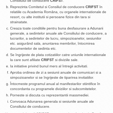
Consiliului de conducere
CRIFST
.
Reprezinta Comitetul si Consiliul de conducere
CRIFST
în
relatiile cu Academia Româna, cu organele internationale de
resort, cu alte institutii si persoane fizice din tara si
strainatate.
Creaza toate conditiile pentru buna desfasurare a Adunarii
generale, a sedintelor anuale ale Consiliului de conducere, a
lucrarilor, a sedintelor de lucru, simpozioanelor, sesiunilor
etc. asigurând sala, anuntarea membrilor, întocmirea
documentelor de sedinta etc.
Se îngrijeste de plata cotizatiilor catre uniunile internationale
la care sunt afiliate
CRIFST
si diviziile sale.
Ia initiative privind bunul mers al întregii activitati.
Aproba ordinea de zi a sesiunii anuale de comunicari si a
simpozioanelor si se îngrijeste de tiparirea invitatiilor.
Întocmeste programul anual al manifestarilor stiintifice în
concordanta cu programele diviziilor si subcomitetelor.
Porneste si discuta cu reprezentantii massmediei.
Convoaca Adunarea generala si sesiunile anuale ale
Consiliului de conducere.