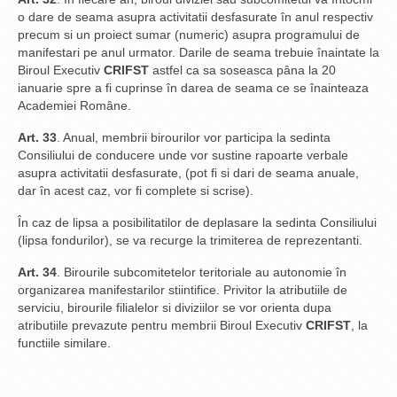
o dare de seama asupra activitatii desfasurate în anul respectiv
precum si un proiect sumar (numeric) asupra programului de
manifestari pe anul urmator. Darile de seama trebuie înaintate la
Biroul Executiv
CRIFST
astfel ca sa soseasca pâna la 20
ianuarie spre a fi cuprinse în darea de seama ce se înainteaza
Academiei Române.
Art. 33
. Anual, membrii birourilor vor participa la sedinta
Consiliului de conducere unde vor sustine rapoarte verbale
asupra activitatii desfasurate, (pot fi si dari de seama anuale,
dar în acest caz, vor fi complete si scrise).
În caz de lipsa a posibilitatilor de deplasare la sedinta Consiliului
(lipsa fondurilor), se va recurge la trimiterea de reprezentanti.
Art. 34
. Birourile subcomitetelor teritoriale au autonomie în
organizarea manifestarilor stiintifice. Privitor la atributiile de
serviciu, birourile filialelor si diviziilor se vor orienta dupa
atributiile prevazute pentru membrii Biroul Executiv
CRIFST
, la
functiile similare.