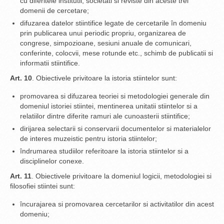
cu diferitele institutii, societati si reviste din aceste trei
domenii de cercetare;
difuzarea datelor stiintifice legate de cercetarile în domeniu
prin publicarea unui periodic propriu, organizarea de
congrese, simpozioane, sesiuni anuale de comunicari,
conferinte, colocvii, mese rotunde etc., schimb de publicatii si
informatii stiintifice.
Art. 10
. Obiectivele privitoare la istoria stiintelor sunt:
promovarea si difuzarea teoriei si metodologiei generale din
domeniul istoriei stiintei, mentinerea unitatii stiintelor si a
relatiilor dintre diferite ramuri ale cunoasterii stiintifice;
dirijarea selectarii si conservarii documentelor si materialelor
de interes muzeistic pentru istoria stiintelor;
îndrumarea studiilor referitoare la istoria stiintelor si a
disciplinelor conexe.
Art. 11
. Obiectivele privitoare la domeniul logicii, metodologiei si
filosofiei stiintei sunt:
încurajarea si promovarea cercetarilor si activitatilor din acest
domeniu;