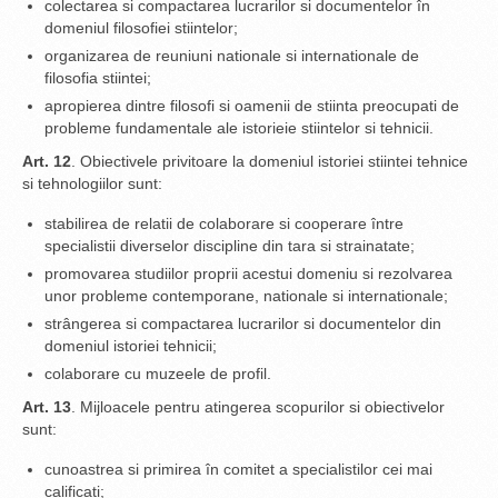
colectarea si compactarea lucrarilor si documentelor în
domeniul filosofiei stiintelor;
organizarea de reuniuni nationale si internationale de
filosofia stiintei;
apropierea dintre filosofi si oamenii de stiinta preocupati de
probleme fundamentale ale istorieie stiintelor si tehnicii.
Art. 12
. Obiectivele privitoare la domeniul istoriei stiintei tehnice
si tehnologiilor sunt:
stabilirea de relatii de colaborare si cooperare între
specialistii diverselor discipline din tara si strainatate;
promovarea studiilor proprii acestui domeniu si rezolvarea
unor probleme contemporane, nationale si internationale;
strângerea si compactarea lucrarilor si documentelor din
domeniul istoriei tehnicii;
colaborare cu muzeele de profil.
Art. 13
. Mijloacele pentru atingerea scopurilor si obiectivelor
sunt:
cunoastrea si primirea în comitet a specialistilor cei mai
calificati;