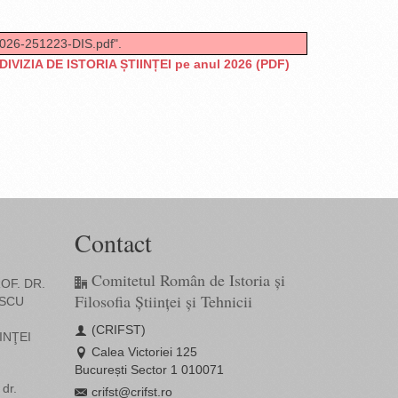
2026-251223-DIS.pdf".
DIVIZIA DE ISTORIA ȘTIINȚEI
pe anul 2026 (PDF)
Contact
Comitetul Român de Istoria și
OF. DR.
Filosofia Științei și Tehnicii
SCU
(CRIFST)
INŢEI
Calea Victoriei 125
București Sector 1 010071
dr.
crifst@crifst.ro