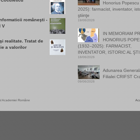
 Coculescu
Honorius Popescu
2025): farmacist, inventator, isto
ştiinţe
informaticii româneşti -
19/06/2026
 V
IN MEMORIAM PR
HONORIUS POPE
i realitate. Tratat de
(1932–2025): FARMACIST,
e a valorilor
INVENTATOR, ISTORIC AL ŞTI
18/06/2026
Adunarea General
Filialei CRIFST Cr
09/06/2026
) al Academiei Române
Ac