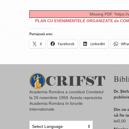
Missing PDF "https:/
PLAN CU EVENIMENTELE ORGANIZATE
de COM
Partajează asta:
X
Facebook
LinkedIn
Wha
Bibl
Dr. Ște
Academia Româna a constituit Comitetul
publicis
la 29 noiembrie 1959. Acesta reprezinta
Academia Româna în forurile
internationale.
Din ce-a
să fie i
lei
0,00