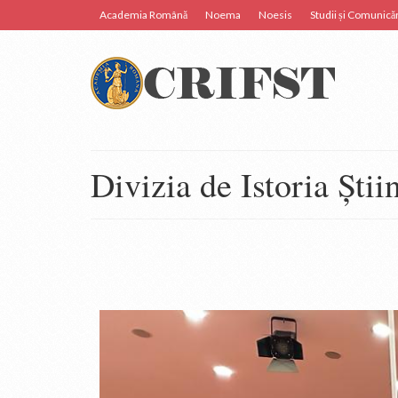
Academia Română
Noema
Noesis
Studii și Comunicăr
Divizia de Istoria Știi