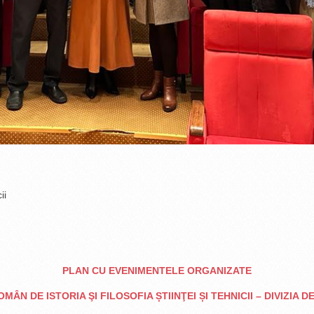
ii
PLAN CU EVENIMENTELE ORGANIZATE
ÂN DE ISTORIA ŞI FILOSOFIA ȘTIINŢEI ȘI TEHNICII – DIVIZIA DE