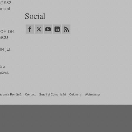
 (1932–
ric al
Social
OF. DR.
SCU
INŢEI.
ă a
aiova
ademia Română
Contact
Studii și Comunicări
Columna
Webmaster