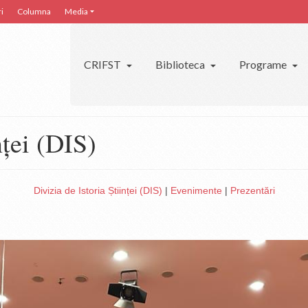
i
Columna
Media
CRIFST
Biblioteca
Programe
nței (DIS)
Divizia de Istoria Științei (DIS)
|
Evenimente
|
Prezentări