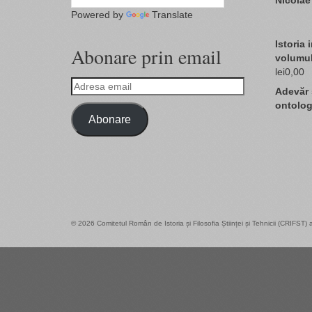
Nicolae
Powered by
Translate
Istoria 
Abonare prin email
volumul
lei
0,00
Adresa
Adevăr ş
email
ontologi
Abonare
© 2026 Comitetul Român de Istoria și Filosofia Științei și Tehnicii (CRIFST