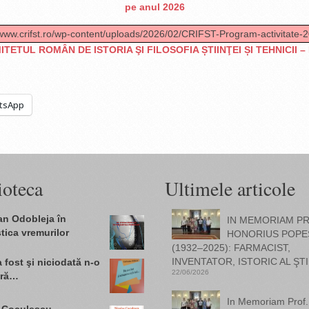
pe anul 2026
/www.crifst.ro/wp-content/uploads/2026/02/CRIFST-Program-activitate-
ITETUL ROMÂN DE ISTORIA ŞI FILOSOFIA ȘTIINŢEI ȘI TEHNICII – 
tsApp
ioteca
Ultimele articole
fan Odobleja în
IN MEMORIAM PR
tica vremurilor
HONORIUS POPE
(1932–2025): FARMACIST,
INVENTATOR, ISTORIC AL ŞTI
 fost şi niciodată n-o
22/06/2026
ară…
In Memoriam Prof. 