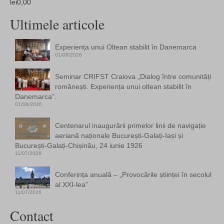
lei
0,00
Ultimele articole
Experiența unui Oltean stabilit în Danemarca
01/08/2026
Seminar CRIFST Craiova „Dialog între comunități
românești. Experiența unui oltean stabilit în
Danemarca”.
01/08/2026
Centenarul inaugurării primelor linii de navigație
aeriană naționale București-Galați-Iași și
București-Galați-Chișinău, 24 iunie 1926
11/07/2026
Conferința anuală – „Provocările științei în secolul
al XXI-lea”
11/07/2026
Contact