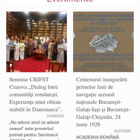
Seminar CRIFST
Centenarul inaugurării
Craiova „Dialog între
primelor linii de
comunități românești.
navigație aeriană
Experiența unui oltean
naționale București-
stabilit în Danemarca”.
Galați-Iași și București-
Galați-Chișinău, 24
01/08/2026
„Nu aduce anul ce aduce
iunie 1926
ceasul” este proverbul
11/07/2026
potrivit pentru Seminarul
ACADEMIA ROMÂNĂ