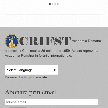
lei
0,00
DOWNLOAD
Academia Româna
a constituit Comitetul la 29 noiembrie 1959. Acesta reprezinta
Academia Româna în forurile internationale.
Powered by
Translate
Abonare prin email
Adresa
email