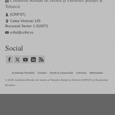
Comitetul Român de Istoria și Filosofia Științei și
Tehnicii
(CRIFST)
Calea Victoriei 125
București Sector 1 010071
crifst@crifst.ro
Social
Academia Română
Contact
Studii și Comunicări
Columna
Webmaster
© 2026 Comitetul Român de Istoria și Filosofia Științei și Tehnicii (CRIFST) al Academiei
Române