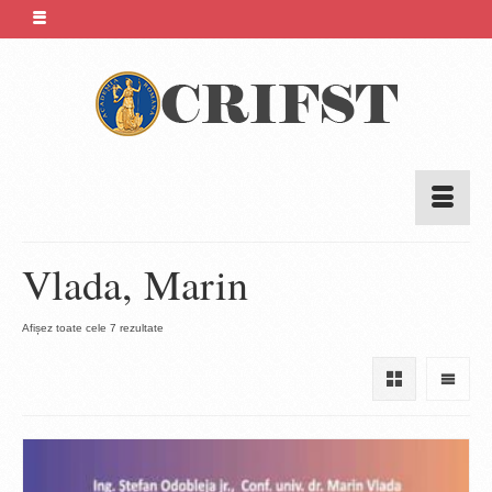
Vlada, Marin
Sortat
Afișez toate cele 7 rezultate
după
cele
mai
recente