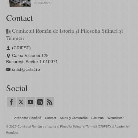
09/06/2026
Contact
Comitetul Român de Istoria și Filosofia Științei și
Tehnicii
(CRIFST)
Calea Victoriei 125
București Sector 1 010071
crifst@crifst.ro
Social
Academia Română
Contact
Studii și Comunicări
Columna
Webmaster
© 2026 Comitetul Român de Istoria și Filosofia Științei și Tehnicii (CRIFST) al Academiei
Române