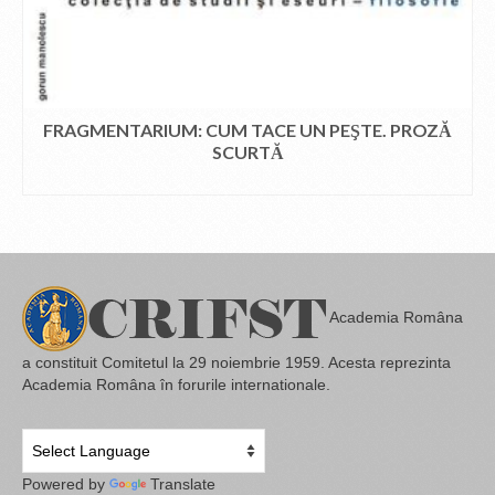
FRAGMENTARIUM: CUM TACE UN PEŞTE. PROZĂ
SCURTĂ
CITEȘTE MAI MULT
Academia Româna
a constituit Comitetul la 29 noiembrie 1959. Acesta reprezinta
Academia Româna în forurile internationale.
Powered by
Translate