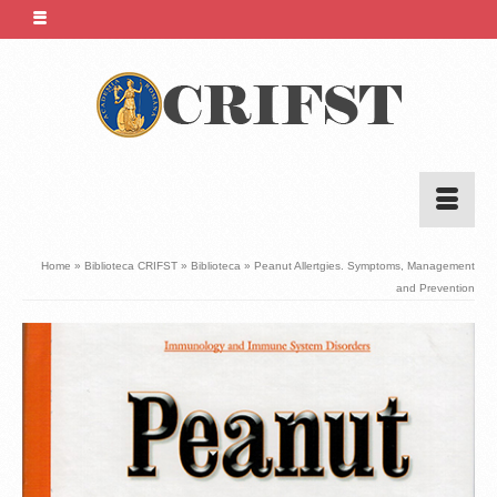
Home
»
Biblioteca CRIFST
»
Biblioteca
»
Peanut Allertgies. Symptoms, Management
and Prevention