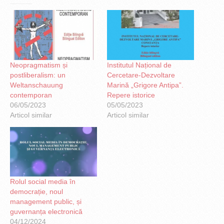
Neopragmatism și
Institutul Național de
postliberalism: un
Cercetare-Dezvoltare
Weltanschauung
Marină „Grigore Antipa”.
contemporan
Repere istorice
06/05/2023
05/05/2023
Articol similar
Articol similar
Rolul social media în
democrație, noul
management public, și
guvernanța electronică
04/12/2024