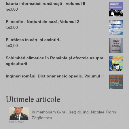
Istoria informaticii româneşti - volumul II
lei
0,00
Filosofie - Noțiuni de bază, Volumul 2
lei
0,00
Ei trăiesc în cărți și amintiri...
lei
0,00
Schimbări climatice în România şi efectele asupra
agriculturii
Ingineri români. Dicţionar enciclopedic. Volumul II
Ultimele articole
In memoriam G-ral. (ret) dr. ing. Nicolae Florin
Zăgănescu
25/06/2026