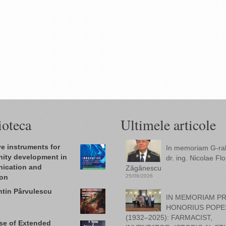
ioteca
Ultimele articole
ve instruments for
In memoriam G-ral.
ity development in
dr. ing. Nicolae Flo
ication and
Zăgănescu
ion
25/06/2026
tin Pârvulescu
IN MEMORIAM PR
HONORIUS POPE
(1932–2025): FARMACIST,
ise of Extended