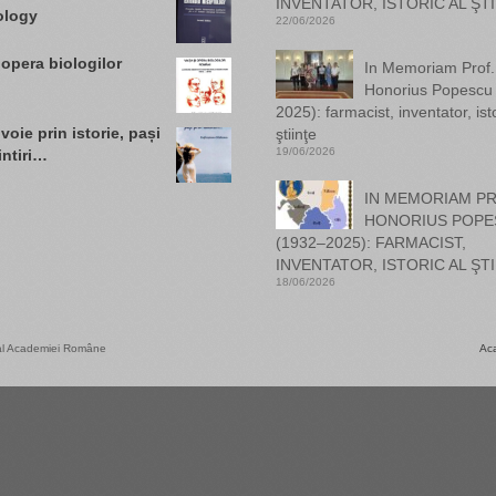
INVENTATOR, ISTORIC AL ŞTI
ology
22/06/2026
 opera biologilor
In Memoriam Prof. 
Honorius Popescu
2025): farmacist, inventator, isto
voie prin istorie, pași
ştiinţe
19/06/2026
intiri…
IN MEMORIAM PR
HONORIUS POPE
(1932–2025): FARMACIST,
INVENTATOR, ISTORIC AL ŞTI
18/06/2026
) al Academiei Române
Ac