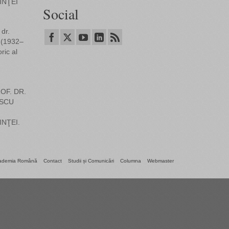
INŢEI
Social
dr.
 (1932–
ric al
OF. DR.
SCU
INŢEI.
ademia Română
Contact
Studii și Comunicări
Columna
Webmaster