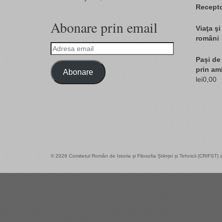
Recept
Abonare prin email
Viaţa şi
români
Adresa
email
Pași de 
prin am
Abonare
lei
0,00
© 2026 Comitetul Român de Istoria și Filosofia Științei și Tehnicii (CRIFST