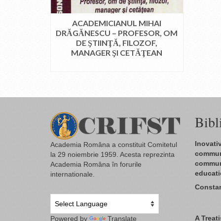
ACADEMICIANUL MIHAI
DRĂGĂNESCU – PROFESOR, OM
DE ŞTIINŢĂ, FILOZOF,
MANAGER ŞI CETĂŢEAN
CITEȘTE MAI MULT
Bibl
Inovati
Academia Româna a constituit Comitetul
commun
la 29 noiembrie 1959. Acesta reprezinta
commun
Academia Româna în forurile
educat
internationale.
Constan
A Treat
Powered by
Translate