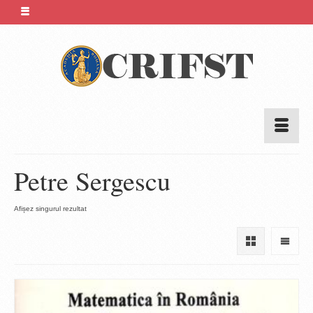
Petre Sergescu
Afișez singurul rezultat