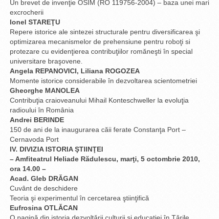
Un brevet de invenţie OSIM (RO 119756-2004) – baza unei mari
excrocherii
Ionel STAREŢU
Repere istorice ale sintezei structurale pentru diversificarea şi
optimizarea mecanismelor de prehensiune pentru roboţi si
protezare cu evidenţierea contribuţiilor romăneşti în special
universitare braşovene.
Angela REPANOVICI, Liliana ROGOZEA
Momente istorice considerabile în dezvoltarea scientometriei
Gheorghe MANOLEA
Contribuţia craioveanului Mihail Konteschweller la evoluţia
radioului în România
Andrei BERINDE
150 de ani de la inaugurarea căii ferate Constanţa Port –
Cernavoda Port
IV. DIVIZIA ISTORIA ŞTIINŢEI
– Amfiteatrul Heliade Rădulescu, marţi, 5 octombrie 2010,
ora 14.00 –
Acad. Gleb DRĂGAN
Cuvânt de deschidere
Teoria şi experimentul în cercetarea ştiinţifică
Eufrosina OTLĂCAN
O paginǎ din istoria dezvoltǎrii culturii şi educaţiei în Ţǎrile