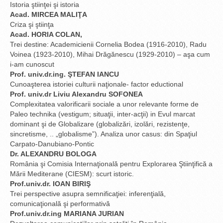
Istoria ştiinţei şi istoria
Acad. MIRCEA MALIŢA
Criza şi ştiinţa
Acad. HORIA COLAN,
Trei destine: Academicienii Cornelia Bodea (1916-2010), Radu
Voinea (1923-2010), Mihai Drăgănescu (1929-2010) – aşa cum
i-am cunoscut
Prof. univ.dr.ing. ŞTEFAN IANCU
Cunoaşterea istoriei culturii naţionale- factor eductional
Prof. univ.dr Liviu Alexandru SOFONEA
Complexitatea valorificarii sociale a unor relevante forme de
Paleo technika (vestigum; situaţii, inter-acţii) in Evul marcat
dominant şi de Globalizare (globalizări, izolări, rezistenţe,
sincretisme, .. „globalisme”). Analiza unor casus: din Spaţiul
Carpato-Danubiano-Pontic
Dr. ALEXANDRU BOLOGA
România şi Comisia Internaţională pentru Explorarea Ştiinţifică a
Mării Mediterane (CIESM): scurt istoric.
Prof.univ.dr. IOAN BIRIŞ
Trei perspective asupra semnificaţiei: inferenţială,
comunicaţională şi performativă
Prof.univ.dr.ing MARIANA JURIAN