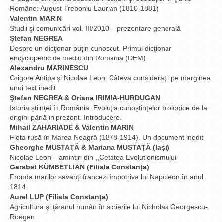
Române: August Treboniu Laurian (1810-1881)
Valentin MARIN
Studii şi comunicări vol. III/2010 – prezentare generală
Ştefan NEGREA
Despre un dicţionar puţin cunoscut. Primul dicţionar
encyclopedic de mediu din România (DEM)
Alexandru MARINESCU
Grigore Antipa şi Nicolae Leon. Câteva consideraţii pe marginea
unui text inedit
Ştefan NEGREA & Oriana IRIMIA-HURDUGAN
Istoria ştiinţei în România. Evoluţia cunoştinţelor biologice de la
origini până in prezent. Introducere.
Mihail ZAHARIADE & Valentin MARIN
Flota rusă în Marea Neagră (1878-1914). Un document inedit
Gheorghe MUSTAŢĂ & Mariana MUSTAŢĂ (Iaşi)
Nicolae Leon – amintiri din ,,Cetatea Evolutionismului”
Garabet KÜMBETLIAN (Filiala Constanţa)
Fronda marilor savanţi francezi împotriva lui Napoleon în anul
1814
Aurel LUP (Filiala Constanţa)
Agricultura şi ţăranul român în scrierile lui Nicholas Georgescu-
Roegen