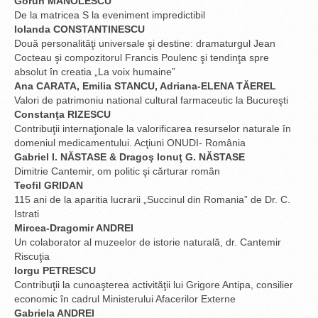
Gorun MANOLESCU
De la matricea S la eveniment impredictibil
Iolanda CONSTANTINESCU
Două personalităţi universale şi destine: dramaturgul Jean
Cocteau şi compozitorul Francis Poulenc şi tendinţa spre
absolut în creatia „La voix humaine”
Ana CARATA, Emilia STANCU, Adriana-ELENA TĂEREL
Valori de patrimoniu national cultural farmaceutic la Bucureşti
Constanţa RIZESCU
Contribuţii internaţionale la valorificarea resurselor naturale în
domeniul medicamentului. Acţiuni ONUDI- România
Gabriel I. NĂSTASE & Dragoş Ionuţ G. NĂSTASE
Dimitrie Cantemir, om politic şi cărturar român
Teofil GRIDAN
115 ani de la aparitia lucrarii „Succinul din Romania” de Dr. C.
Istrati
Mircea-Dragomir ANDREI
Un colaborator al muzeelor de istorie naturală, dr. Cantemir
Riscuţia
Iorgu PETRESCU
Contribuţii la cunoaşterea activităţii lui Grigore Antipa, consilier
economic în cadrul Ministerului Afacerilor Externe
Gabriela ANDREI