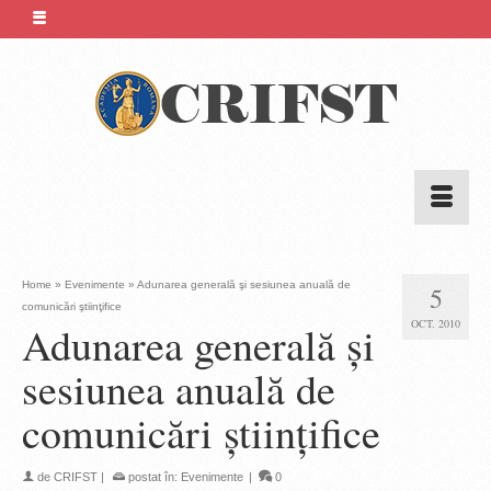
Home
»
Evenimente
»
Adunarea generală şi sesiunea anuală de
5
comunicări ştiinţifice
OCT. 2010
Adunarea generală şi
sesiunea anuală de
comunicări ştiinţifice
de
CRIFST
|
postat în:
Evenimente
|
0