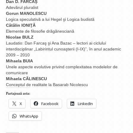
Dan D. FARCAȘ
Adevărul pluralist
Gorun MANOLESCU
Logica speculativă a lui Hegel şi Logica budistă
Cătălin IONIŢĂ
Elemente de filosofie drăgănesciană
Nicolae BULZ
Laudatio: Dan Farcaş şi Ana Bazac – lectori ai ciclului
interdisciplinar „Labirintul cunoaşterii (I-IX)”, în anul academic
2009 – 2010
Mihaela BUIA
Unele aspecte evolutive privind complexitatea modelelor de
comunicare
Mihaela CĂLINESCU
Conceptul de realitate la Basarab Nicolescu
Partajează asta:
X
Facebook
LinkedIn
WhatsApp