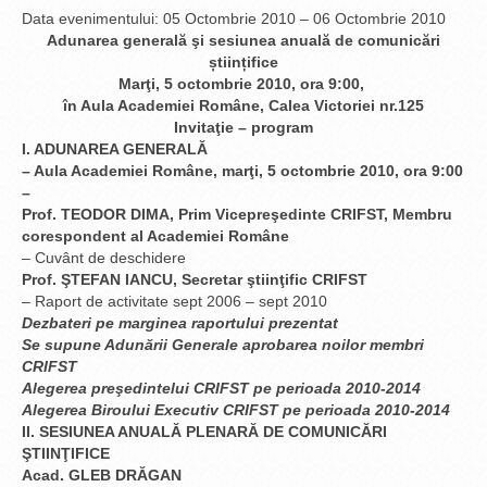
Data evenimentului:
05 Octombrie 2010
–
06 Octombrie 2010
Adunarea generală şi sesiunea anuală de comunicări
științifice
Marţi, 5 octombrie 2010, ora 9:00,
în Aula Academiei Române, Calea Victoriei nr.125
Invitaţie – program
I. ADUNAREA GENERALĂ
– Aula Academiei Române, marţi, 5 octombrie 2010, ora 9:00
–
Prof. TEODOR DIMA, Prim Vicepreşedinte CRIFST, Membru
corespondent al Academiei Române
– Cuvânt de deschidere
Prof. ŞTEFAN IANCU, Secretar ştiinţific CRIFST
– Raport de activitate sept 2006 – sept 2010
Dezbateri pe marginea raportului prezentat
Se supune Adunării Generale aprobarea noilor membri
CRIFST
Alegerea preşedintelui CRIFST pe perioada 2010-2014
Alegerea Biroului Executiv CRIFST pe perioada 2010-2014
II. SESIUNEA ANUALĂ PLENARĂ DE COMUNICĂRI
ŞTIINŢIFICE
Acad. GLEB DRĂGAN