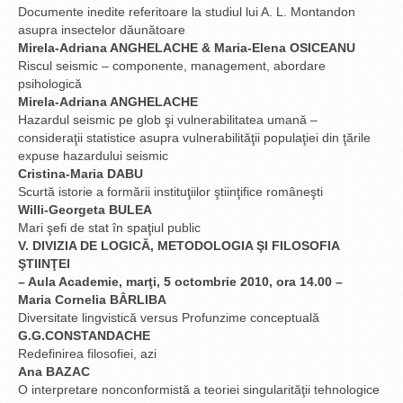
Documente inedite referitoare la studiul lui A. L. Montandon
asupra insectelor dăunătoare
Mirela-Adriana ANGHELACHE & Maria-Elena OSICEANU
Riscul seismic – componente, management, abordare
psihologică
Mirela-Adriana ANGHELACHE
Hazardul seismic pe glob şi vulnerabilitatea umană –
consideraţii statistice asupra vulnerabilităţii populaţiei din ţările
expuse hazardului seismic
Cristina-Maria DABU
Scurtă istorie a formării instituţiilor ştiinţifice româneşti
Willi-Georgeta BULEA
Mari şefi de stat în spaţiul public
V. DIVIZIA DE LOGICĂ, METODOLOGIA ŞI FILOSOFIA
ŞTIINŢEI
– Aula Academie, marţi, 5 octombrie 2010, ora 14.00 –
Maria Cornelia BÂRLIBA
Diversitate lingvistică versus Profunzime conceptuală
G.G.CONSTANDACHE
Redefinirea filosofiei, azi
Ana BAZAC
O interpretare nonconformistă a teoriei singularităţii tehnologice