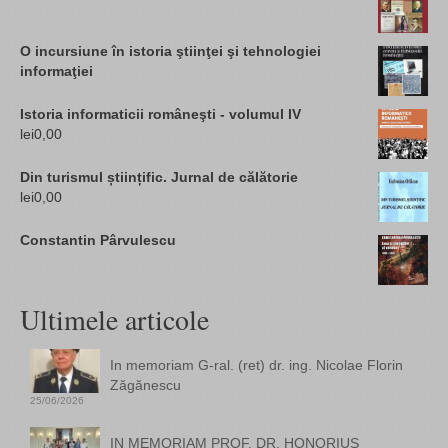
O incursiune în istoria ştiinţei şi tehnologiei
informaţiei
Istoria informaticii româneşti - volumul IV
lei
0,00
Din turismul științific. Jurnal de călătorie
lei
0,00
Constantin Pârvulescu
Ultimele articole
In memoriam G-ral. (ret) dr. ing. Nicolae Florin
Zăgănescu
25/06/2026
IN MEMORIAM PROF. DR. HONORIUS