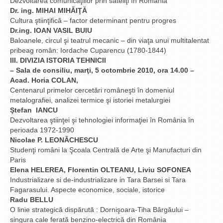
Dezvoltarea comunicaţiilor prin sateliţi în România
Dr. ing. MIHAI MIHĂIŢĂ
Cultura ştiinţifică – factor determinant pentru progres
Dr.ing. IOAN VASIL BUIU
Baloanele, circul şi teatrul mecanic – din viaţa unui multitalentat
pribeag român: Iordache Cuparencu (1780-1844)
III. DIVIZIA ISTORIA TEHNICII
– Sala de consiliu, marţi, 5 octombrie 2010, ora 14.00 –
Acad. Horia COLAN,
Centenarul primelor cercetări româneşti în domeniul
metalografiei, analizei termice şi istoriei metalurgiei
Ştefan IANCU
Dezvoltarea ştiinţei şi tehnologiei informaţiei în România în
perioada 1972-1990
Nicolae P. LEONĂCHESCU
Studenţi români la Şcoala Centrală de Arte şi Manufacturi din
Paris
Elena HELEREA, Florentin OLTEANU, Liviu SOFONEA
Industrializare si de-industrializare in Tara Barsei si Tara
Fagarasului. Aspecte economice, sociale, istorice
Radu BELLU
O linie strategică dispărută : Dornişoara-Tiha Bârgăului –
singura cale ferată benzino-electrică din România