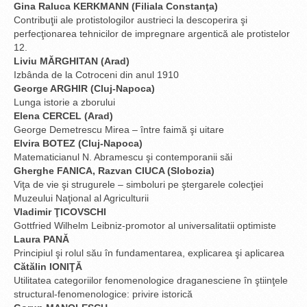
Gina Raluca KERKMANN (Filiala Constanţa)
Contribuţii ale protistologilor austrieci la descoperira şi
perfecţionarea tehnicilor de impregnare argentică ale protistelor
12.
Liviu MĂRGHITAN (Arad)
Izbânda de la Cotroceni din anul 1910
George ARGHIR (Cluj-Napoca)
Lunga istorie a zborului
Elena CERCEL (Arad)
George Demetrescu Mirea – între faimă şi uitare
Elvira BOTEZ (Cluj-Napoca)
Matematicianul N. Abramescu şi contemporanii săi
Gherghe FANICA, Razvan CIUCA (Slobozia)
Viţa de vie şi strugurele – simboluri pe ştergarele colecţiei
Muzeului Naţional al Agriculturii
Vladimir ŢICOVSCHI
Gottfried Wilhelm Leibniz-promotor al universalitatii optimiste
Laura PANĂ
Principiul şi rolul său în fundamentarea, explicarea şi aplicarea
Cătălin IONIŢĂ
Utilitatea categoriilor fenomenologice draganesciene în ştiinţele
structural-fenomenologice: privire istorică