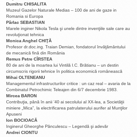
Dumitru CHISALITA
Muzeul Gazelor Naturale Medias – 100 de ani de gaze in
Romania si Europa
Pârlac SEBASTIAN
Marele inginer Nikola Tesla şi unele dintre invenţiile sale care au
revoluţionat tehnica
Monica Anghel CHIŢĂ
Profesor dr.doc.ing. Traian Demian, fondatorul învăţământului
de mecanică fină din România
Remus Petre CÎRSTEA
80 de ani de la moartea lui Vintilă I.C. Brătianu – un destin
circumscris rigorii tehnice în politica economică românească
Mihai OLTENEANU
Managementul infrastructurilor critice : un caz real – avaria de la
Combinatul Petrochimic Teleajen din 6/7 decembrie 1983.
Mircea BARON
Contribuţia, până în anii ’40 ai secolului al XX-lea, a Societăţii
miniere „Mica”, la electrificarea patrulaterului aurifer al Munţilor
Apuseni
Ion BOCIOACĂ
Inginerul Gheorghe Pănculescu – Legendă şi adevăr
Andrei CIONTU