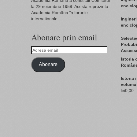
Academia Româna a constituit Comitetul
enciclo
la 29 noiembrie 1959. Acesta reprezinta
Academia Româna în forurile
internationale.
Ingineri
enciclop
Abonare prin email
Selecte
Probabil
Adresa
Assess
email
Istoria 
Abonare
Române 
Istoria 
volumul
lei
0,00