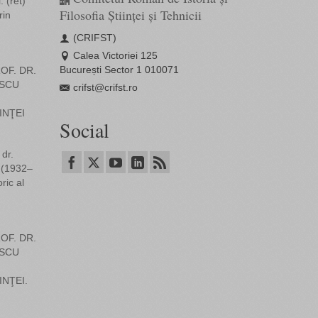
 (ret)
Filosofia Științei și Tehnicii
rin
(CRIFST)
Calea Victoriei 125
București Sector 1 010071
OF. DR.
SCU
crifst@crifst.ro
INŢEI
Social
dr.
 (1932–
ric al
OF. DR.
SCU
INŢEI.