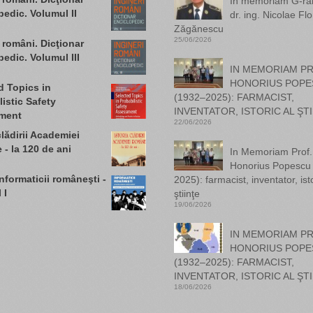
In memoriam G-ral.
pedic. Volumul II
dr. ing. Nicolae Flo
Zăgănescu
25/06/2026
 români. Dicţionar
edic. Volumul III
IN MEMORIAM PR
HONORIUS POPE
d Topics in
(1932–2025): FARMACIST,
istic Safety
INVENTATOR, ISTORIC AL ŞTI
ment
22/06/2026
clădirii Academiei
- la 120 de ani
In Memoriam Prof. 
Honorius Popescu
informaticii româneşti -
2025): farmacist, inventator, isto
 I
ştiinţe
19/06/2026
IN MEMORIAM PR
HONORIUS POPE
(1932–2025): FARMACIST,
INVENTATOR, ISTORIC AL ŞTI
18/06/2026