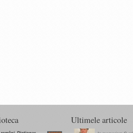
ioteca
Ultimele articole
 români. Dicţionar