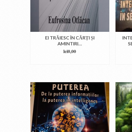
EI TRĂIESC ÎN CĂRȚI ȘI
INT
AMINTIRI…
S
lei
0,00
DOWNLOAD