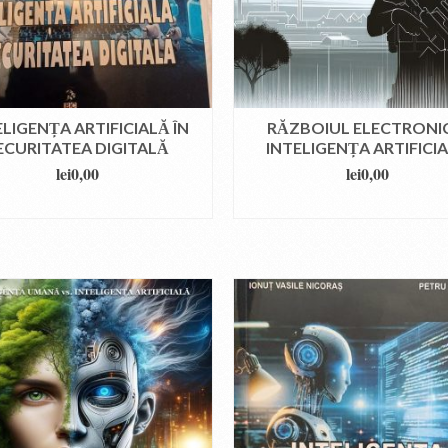
ELIGENȚA ARTIFICIALĂ ÎN
RĂZBOIUL ELECTRONIC
ECURITATEA DIGITALĂ
INTELIGENȚA ARTIFICI
lei
0,00
lei
0,00
DOWNLOAD
DOWNLOAD