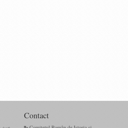
Contact
Comitetul Român de Istoria și