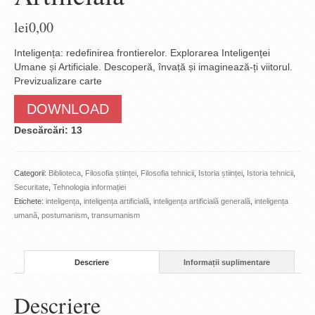
lei
0,00
Inteligența: redefinirea frontierelor. Explorarea Inteligenței
Umane și Artificiale. Descoperă, învață și imaginează-ți viitorul.
Previzualizare carte
DOWNLOAD
Descărcări: 13
Categorii:
Biblioteca
,
Filosofia științei
,
Filosofia tehnicii
,
Istoria științei
,
Istoria tehnicii
,
Securitate
,
Tehnologia informației
Etichete:
inteligența
,
inteligența artificială
,
inteligența artificială generală
,
inteligența
umană
,
postumanism
,
transumanism
Descriere
Informații suplimentare
Descriere