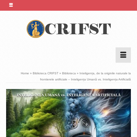
Home
»
Biblioteca CRIFST
»
Biblioteca
»
Inteligența, de la originile naturale la
frontierele artificiale – Inteligența Umană vs. Inteligența Artificială