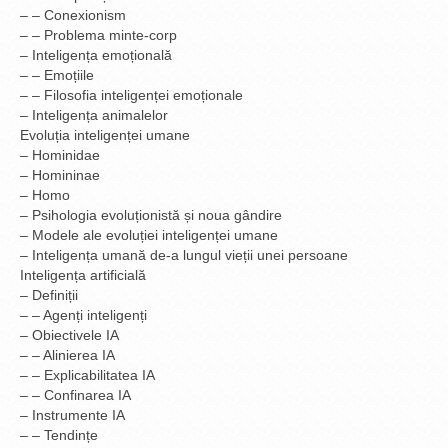
– – Conexionism
– – Problema minte-corp
– Inteligența emoțională
– – Emoțiile
– – Filosofia inteligenței emoționale
– Inteligența animalelor
Evoluția inteligenței umane
– Hominidae
– Homininae
– Homo
– Psihologia evoluționistă și noua gândire
– Modele ale evoluției inteligenței umane
– Inteligența umană de-a lungul vieții unei persoane
Inteligența artificială
– Definiții
– – Agenți inteligenți
– Obiectivele IA
– – Alinierea IA
– – Explicabilitatea IA
– – Confinarea IA
– Instrumente IA
– – Tendințe