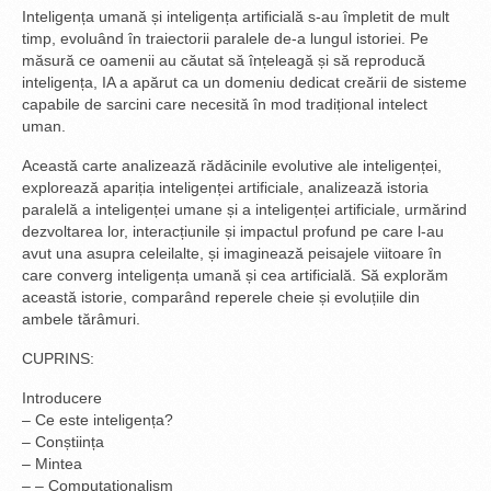
Inteligența umană și inteligența artificială s-au împletit de mult
timp, evoluând în traiectorii paralele de-a lungul istoriei. Pe
măsură ce oamenii au căutat să înțeleagă și să reproducă
inteligența, IA a apărut ca un domeniu dedicat creării de sisteme
capabile de sarcini care necesită în mod tradițional intelect
uman.
Această carte analizează rădăcinile evolutive ale inteligenței,
explorează apariția inteligenței artificiale, analizează istoria
paralelă a inteligenței umane și a inteligenței artificiale, urmărind
dezvoltarea lor, interacțiunile și impactul profund pe care l-au
avut una asupra celeilalte, și imaginează peisajele viitoare în
care converg inteligența umană și cea artificială. Să explorăm
această istorie, comparând reperele cheie și evoluțiile din
ambele tărâmuri.
CUPRINS:
Introducere
– Ce este inteligența?
– Conștiința
– Mintea
– – Computaționalism