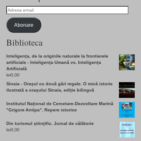
Adresa
email
Abonare
Biblioteca
Inteligența, de la originile naturale la frontierele
artificiale - Inteligența Umană vs. Inteligența
Artificială
lei
0,00
Sinaia - Orașul cu două gări regale. O mică istorie
ilustrată a orașului Sinaia, ediție bilingvă
Institutul Național de Cercetare-Dezvoltare Marină
"Grigore Antipa". Repere istorice
Din turismul științific. Jurnal de călătorie
lei
0,00