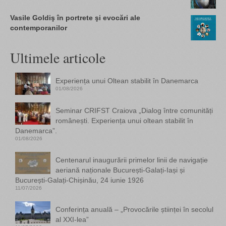
Vasile Goldiş în portrete şi evocări ale
contemporanilor
Ultimele articole
Experiența unui Oltean stabilit în Danemarca
01/08/2026
Seminar CRIFST Craiova „Dialog între comunități
românești. Experiența unui oltean stabilit în
Danemarca”.
01/08/2026
Centenarul inaugurării primelor linii de navigație
aeriană naționale București-Galați-Iași și
București-Galați-Chișinău, 24 iunie 1926
11/07/2026
Conferința anuală – „Provocările științei în secolul
al XXI-lea”