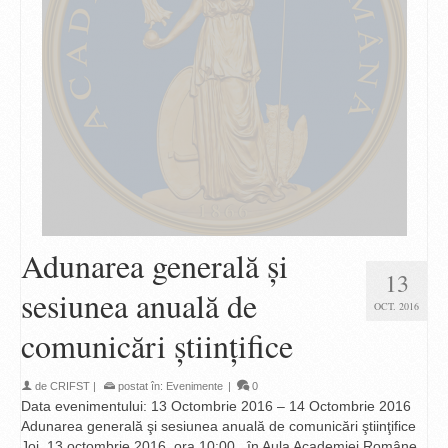
Adunarea generală şi
13
sesiunea anuală de
OCT. 2016
comunicări ştiinţifice
de
CRIFST
|
postat în:
Evenimente
|
0
Data evenimentului: 13 Octombrie 2016 – 14 Octombrie 2016
Adunarea generală şi sesiunea anuală de comunicări ştiinţifice
Joi, 13 octombrie 2016, ora 10:00, în Aula Academiei Române,