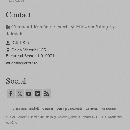
11/07/2026
Contact
Comitetul Român de Istoria și Filosofia Științei și
Tehnicii
(CRIFST)
Calea Victoriei 125
București Sector 1 010071
crifst@crifst.ro
Social
Academia Română
Contact
Studii și Comunicări
Columna
Webmaster
© 2026 Comitetul Român de Istoria și Filosofia Științei și Tehnicii (CRIFST) al Academiei
Române