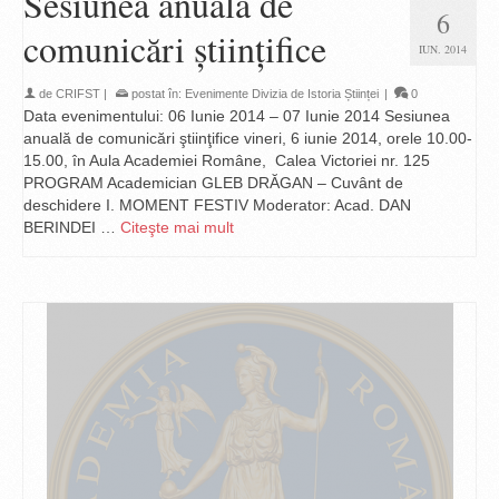
Sesiunea anuală de
6
comunicări ştiinţifice
IUN. 2014
de
CRIFST
|
postat în:
Evenimente Divizia de Istoria Științei
|
0
Data evenimentului: 06 Iunie 2014 – 07 Iunie 2014 Sesiunea
anuală de comunicări ştiinţifice vineri, 6 iunie 2014, orele 10.00-
15.00, în Aula Academiei Române, Calea Victoriei nr. 125
PROGRAM Academician GLEB DRĂGAN – Cuvânt de
deschidere I. MOMENT FESTIV Moderator: Acad. DAN
BERINDEI …
Citeşte mai mult