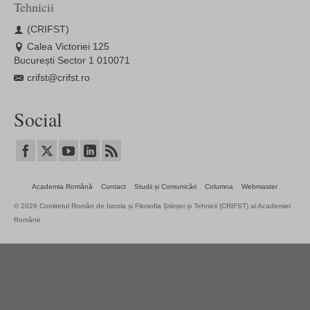
Tehnicii
(CRIFST)
Calea Victoriei 125
București Sector 1 010071
crifst@crifst.ro
Social
Academia Română
Contact
Studii și Comunicări
Columna
Webmaster
© 2026 Comitetul Român de Istoria și Filosofia Științei și Tehnicii (CRIFST) al Academiei
Române