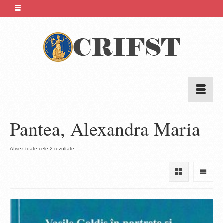
Pantea, Alexandra Maria
Sortat
Afișez toate cele 2 rezultate
după
cele
mai
recente