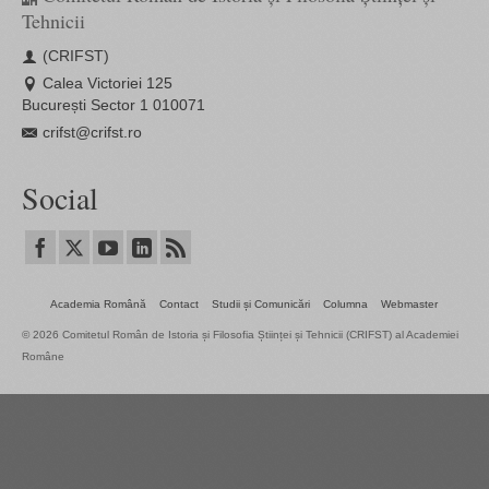
Tehnicii
(CRIFST)
Calea Victoriei 125
București Sector 1 010071
crifst@crifst.ro
Social
Academia Română
Contact
Studii și Comunicări
Columna
Webmaster
© 2026 Comitetul Român de Istoria și Filosofia Științei și Tehnicii (CRIFST) al Academiei
Române