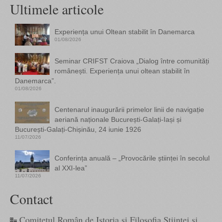
Ultimele articole
Experiența unui Oltean stabilit în Danemarca
01/08/2026
Seminar CRIFST Craiova „Dialog între comunități
românești. Experiența unui oltean stabilit în
Danemarca”.
01/08/2026
Centenarul inaugurării primelor linii de navigație
aeriană naționale București-Galați-Iași și
București-Galați-Chișinău, 24 iunie 1926
11/07/2026
Conferința anuală – „Provocările științei în secolul
al XXI-lea”
11/07/2026
Contact
Comitetul Român de Istoria și Filosofia Științei și