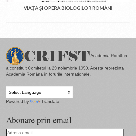
VIAŢA ŞI OPERA BIOLOGILOR ROMÂNI
CITEȘTE MAI MULT
Academia Româna
a constituit Comitetul la 29 noiembrie 1959. Acesta reprezinta
Academia Româna în forurile internationale.
Powered by
Translate
Abonare prin email
Adresa