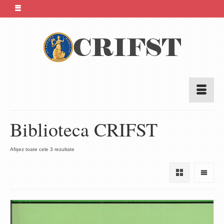
Biblioteca CRIFST
Sortat
Afișez toate cele 3 rezultate
după
cele
mai
recente