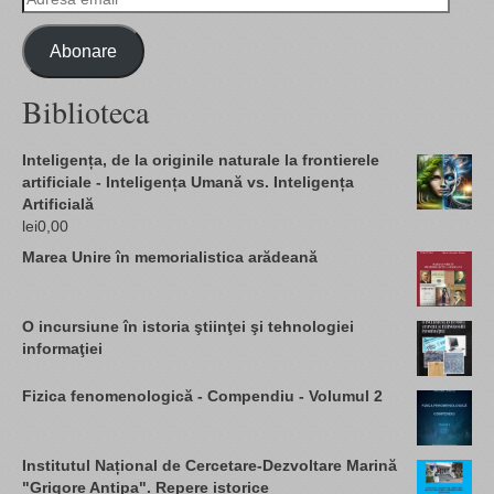
email
Abonare
Biblioteca
Inteligența, de la originile naturale la frontierele
artificiale - Inteligența Umană vs. Inteligența
Artificială
lei
0,00
Marea Unire în memorialistica arădeană
O incursiune în istoria ştiinţei şi tehnologiei
informaţiei
Fizica fenomenologică - Compendiu - Volumul 2
Institutul Național de Cercetare-Dezvoltare Marină
"Grigore Antipa". Repere istorice