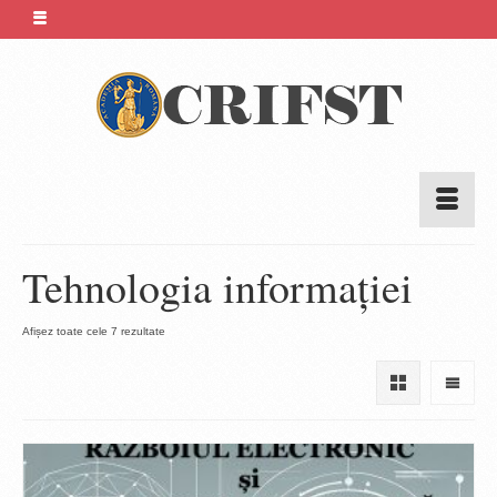
Tehnologia informației
Sortat
Afișez toate cele 7 rezultate
după
cele
mai
recente