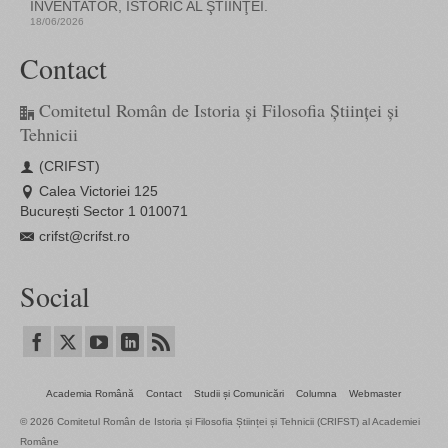
INVENTATOR, ISTORIC AL ŞTIINŢEI.
18/06/2026
Contact
Comitetul Român de Istoria și Filosofia Științei și
Tehnicii
(CRIFST)
Calea Victoriei 125
București Sector 1 010071
crifst@crifst.ro
Social
Academia Română
Contact
Studii și Comunicări
Columna
Webmaster
© 2026 Comitetul Român de Istoria și Filosofia Științei și Tehnicii (CRIFST) al Academiei
Române