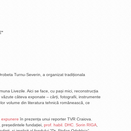
E”
Drobeta Turnu-Severin, a organizat tradiționala
una Livezile. Aici se face, cu pași mici, reconstrucția
fi văzute câteva exponate – cărți, fotografii, instrumente
selor volume din literatura tehnică românească, ce
ă
expunere
în prezența unui reporter TVR Craiova.
, președintele fundației,
prof. habil. DHC. Sorin RIGA
,
edinți, și implicit al fondului ”Dr. Ștefan Odobleja”.