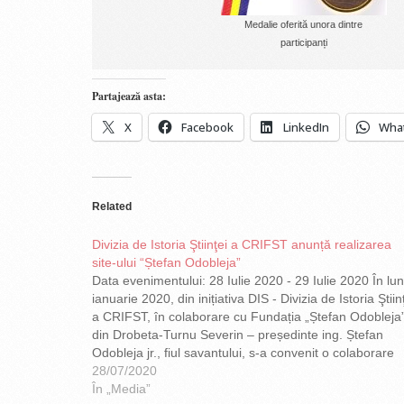
Medalie oferită unora dintre
participanți
Partajează asta:
X
Facebook
LinkedIn
Wha
Related
Divizia de Istoria Ştiinţei a CRIFST anunță realizarea
site-ului “Ștefan Odobleja”
Data evenimentului: 28 Iulie 2020 - 29 Iulie 2020 În lu
ianuarie 2020, din inițiativa DIS - Divizia de Istoria Ştiin
a CRIFST, în colaborare cu Fundația „Ștefan Odobleja
din Drobeta-Turnu Severin – președinte ing. Ștefan
Odobleja jr., fiul savantului, s-a convenit o colaborare
pentru conceperea și elaborarea site-ului dedicat mare
28/07/2020
savant. Discuția despre această…
În „Media”