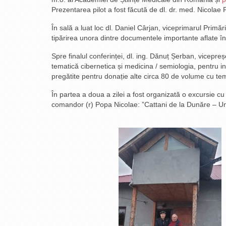
Prezentarea pilot a fost făcută de dl. dr. med. Nicolae
În sală a luat loc dl. Daniel Cârjan, viceprimarul Primări
tipărirea unora dintre documentele importante aflate în
Spre finalul conferinței, dl. ing. Dănuț Șerban, vicepr
tematică cibernetica și medicina / semiologia, pentru i
pregătite pentru donație alte circa 80 de volume cu tema
În partea a doua a zilei a fost organizată o excursie c
comandor (r) Popa Nicolae: ”Cattani de la Dunăre – Un 