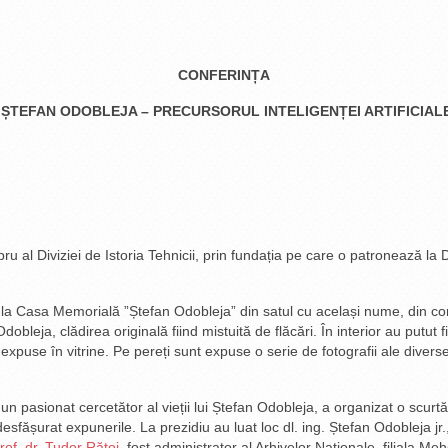
CONFERINȚA
ȘTEFAN ODOBLEJA – PRECURSORUL INTELIGENȚEI ARTIFICIAL
u al Diviziei de Istoria Tehnicii, prin fundația pe care o patronează la 
i, la Casa Memorială ”Ștefan Odobleja” din satul cu același nume, din com
obleja, clădirea originală fiind mistuită de flăcări. În interior au putut 
 expuse în vitrine. Pe pereți sunt expuse o serie de fotografii ale diver
un pasionat cercetător al vieții lui Ștefan Odobleja, a organizat o scurt
desfășurat expunerile. La prezidiu au luat loc dl. ing. Ștefan Odobleja jr.
rof. dr. Tudor Rățoi
, fost administrator al Arhivelor Naționale, filiala Meh