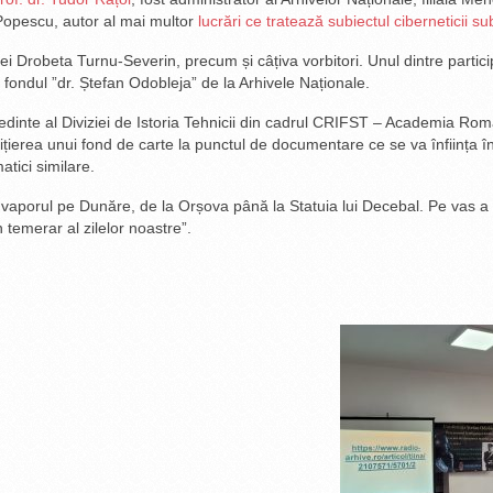
 Popescu, autor al mai multor
lucrări ce tratează subiectul ciberneticii s
ei Drobeta Turnu-Severin, precum și câțiva vorbitori. Unul dintre participan
 fondul ”dr. Ștefan Odobleja” de la Arhivele Naționale.
eședinte al Diviziei de Istoria Tehnicii din cadrul CRIFST – Academia R
nițierea unui fond de carte la punctul de documentare ce se va înființa
tici similare.
u vaporul pe Dunăre, de la Orșova până la Statuia lui Decebal. Pe vas a 
temerar al zilelor noastre”.