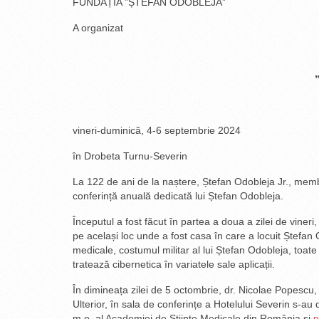
FUNDAȚIA ”ȘTEFAN ODOBLEJA”
A organizat
”
vineri-duminică, 4-6 septembrie 2024
în Drobeta Turnu-Severin
La 122 de ani de la naștere, Ștefan Odobleja Jr., membr
conferință anuală dedicată lui Ștefan Odobleja.
Începutul a fost făcut în partea a doua a zilei de viner
pe același loc unde a fost casa în care a locuit Ștefan Od
medicale, costumul militar al lui Ștefan Odobleja, toate
tratează cibernetica în variatele sale aplicații.
În dimineața zilei de 5 octombrie, dr. Nicolae Popescu, 
Ulterior, în sala de conferințe a Hotelului Severin s-au 
m.o. al Academiei de Științe Medicale din România și
p