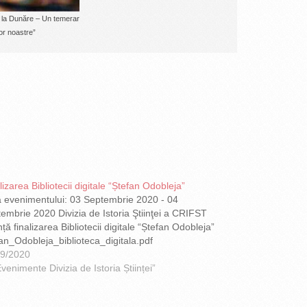
e la Dunăre – Un temerar
lor noastre”
lizarea Bibliotecii digitale “Ștefan Odobleja”
 evenimentului: 03 Septembrie 2020 - 04
embrie 2020 Divizia de Istoria Ştiinţei a CRIFST
ță finalizarea Bibliotecii digitale “Ștefan Odobleja”
an_Odobleja_biblioteca_digitala.pdf
09/2020
Evenimente Divizia de Istoria Științei”