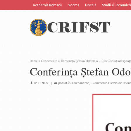
Academia Română
Noema
Noesis
Studii și Comunicăr
Home
»
Evenimente
»
Conferința Ștefan Odobleja – Precursorul inteligenței 
Conferința Ștefan Odobl
de
CRIFST
|
postat în:
Evenimente
,
Evenimente Divizia de Istoria