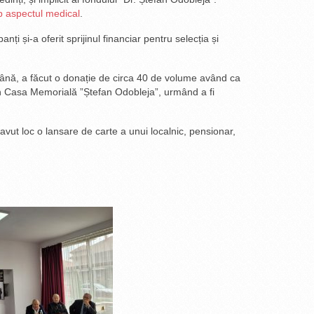
ub aspectul medical
.
ți și-a oferit sprijinul financiar pentru selecția și
omână, a făcut o donație de circa 40 de volume având ca
 în Casa Memorială ”Ștefan Odobleja”, urmând a fi
avut loc o lansare de carte a unui localnic, pensionar,