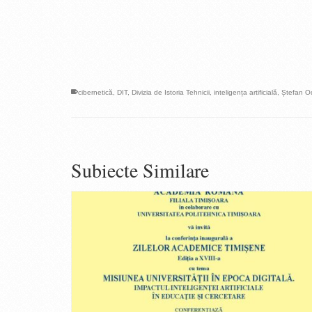
cibernetică
,
DIT
,
Divizia de Istoria Tehnicii
,
inteligența artificială
,
Ștefan O
Subiecte Similare