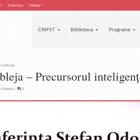
i
Columna
Media
CRIFST
Biblioteca
Programe
artificiale
eja – Precursorul inteligențe
 Tehnicii
|
0