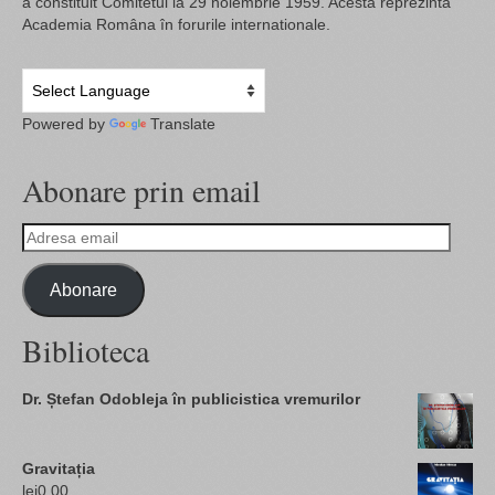
a constituit Comitetul la 29 noiembrie 1959. Acesta reprezinta
Academia Româna în forurile internationale.
Powered by
Translate
Abonare prin email
Adresa
email
Abonare
Biblioteca
Dr. Ștefan Odobleja în publicistica vremurilor
Gravitația
lei
0,00