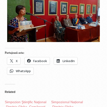
Partajează asta:
X
Facebook
LinkedIn
WhatsApp
Related
Simpozion Ştiinţific Naţional
Simpozionul Național
„Dimitrie Ghika, Comăneşti
„Dimitrie Ghika –