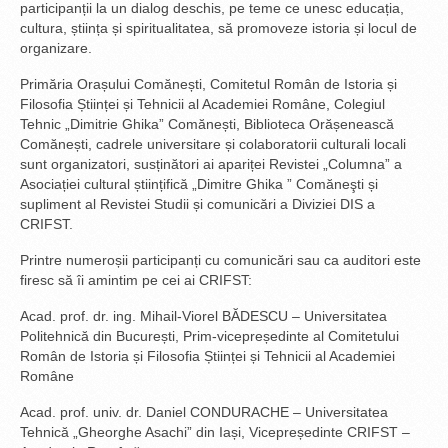
participanții la un dialog deschis, pe teme ce unesc educația,
cultura, știința și spiritualitatea, să promoveze istoria și locul de
organizare.
Primăria Orașului Comănești, Comitetul Român de Istoria și
Filosofia Științei și Tehnicii al Academiei Române, Colegiul
Tehnic „Dimitrie Ghika” Comănești, Biblioteca Orășenească
Comănești, cadrele universitare și colaboratorii culturali locali
sunt organizatori, susținători ai apariței Revistei „Columna” a
Asociației cultural științifică „Dimitre Ghika ” Comăneşti și
supliment al Revistei Studii și comunicări a Diviziei DIS a
CRIFST.
Printre numeroșii participanți cu comunicări sau ca auditori este
firesc să îi amintim pe cei ai CRIFST:
Acad. prof. dr. ing. Mihail-Viorel BĂDESCU – Universitatea
Politehnică din București, Prim-vicepreședinte al Comitetului
Român de Istoria și Filosofia Științei și Tehnicii al Academiei
Române
Acad. prof. univ. dr. Daniel CONDURACHE – Universitatea
Tehnică „Gheorghe Asachi” din Iași, Vicepreședinte CRIFST –