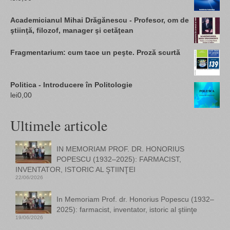
Academicianul Mihai Drăgănescu - Profesor, om de
ştiinţă, filozof, manager şi cetăţean
Fragmentarium: cum tace un peşte. Proză scurtă
Politica - Introducere în Politologie
lei
0,00
Ultimele articole
IN MEMORIAM PROF. DR. HONORIUS
POPESCU (1932–2025): FARMACIST,
INVENTATOR, ISTORIC AL ŞTIINŢEI
22/06/2026
In Memoriam Prof. dr. Honorius Popescu (1932–
2025): farmacist, inventator, istoric al ştiinţe
19/06/2026