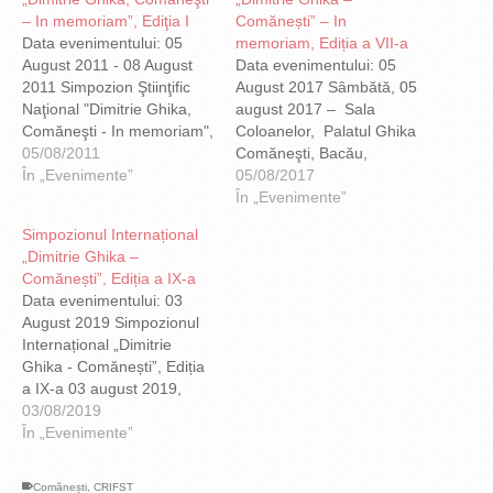
– In memoriam”, Ediţia I
Comănești” – In
Data evenimentului: 05
memoriam, Ediția a VII-a
August 2011 - 08 August
Data evenimentului: 05
2011 Simpozion Ştiinţific
August 2017 Sâmbătă, 05
Naţional "Dimitrie Ghika,
august 2017 – Sala
Comăneşti - In memoriam",
Coloanelor, Palatul Ghika
Ediţia I Comăneşti 5-7
05/08/2011
Comăneşti, Bacău,
august 2011, Bacău,
În „Evenimente”
România Tema: Evoluţia
05/08/2017
România PROGRAM
ştiinţei şi tehnicii în secolul
În „Evenimente”
Vineri, 5 august 2011,
al XX-lea Program Ora
Simpozionul Internațional
după-amiaza sosirea
09:00 – 09:30 - Sosirea
„Dimitrie Ghika –
invitaţilor. Sâmbătă, 6
invitaţilor Cuvânt de
Comănești”, Ediția a IX-a
august 2011 Simpozion
deschidere: Ec. Viorel
Data evenimentului: 03
Ştiinţific Naţional "Dimitrie
MIRON, primarul orașului
August 2019 Simpozionul
Ghika, Comăneşti - In
Comănești Prezentarea
Internațional „Dimitrie
memoriam", Ediţia I, 2011
lucrărilor: 09.30 – 11.50
Ghika - Comănești”, Ediția
Palatul Ghika…
Acad. Gheorghe…
a IX-a 03 august 2019,
Comăneşti, Bacău,
03/08/2019
România Program
În „Evenimente”
Tema: Creativitate și
inovare în Europa
Comănești
,
CRIFST