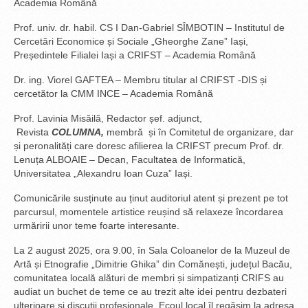
Academia Română
Prof. univ. dr. habil. CS I Dan-Gabriel SÎMBOTIN – Institutul de
Cercetări Economice și Sociale „Gheorghe Zane” Iași,
Președintele Filialei Iași a CRIFST – Academia Română
Dr. ing. Viorel GAFTEA – Membru titular al CRIFST -DIS și
cercetător la CMM INCE – Academia Română
Prof. Lavinia Misăilă, Redactor șef. adjunct,
Revista
COLUMNA,
membră și în Comitetul de organizare, dar
și peronalități care doresc afilierea la CRIFST precum Prof. dr.
Lenuța ALBOAIE – Decan, Facultatea de Informatică,
Universitatea „Alexandru Ioan Cuza” Iași.
Comunicările susținute au ținut auditoriul atent și prezent pe tot
parcursul, momentele artistice reușind să relaxeze încordarea
urmăririi unor teme foarte interesante.
La 2 august 2025, ora 9.00, în Sala Coloanelor de la Muzeul de
Artă și Etnografie „Dimitrie Ghika” din Comănești, județul Bacău,
comunitatea locală alături de membri și simpatizanți CRIFS au
audiat un buchet de teme ce au trezit alte idei pentru dezbateri
ulterioare și discuții profesionale. Ecoul local îl regăsim la adresa