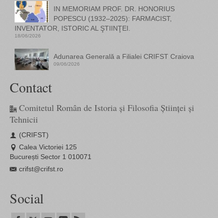
IN MEMORIAM PROF. DR. HONORIUS
POPESCU (1932–2025): FARMACIST,
INVENTATOR, ISTORIC AL ŞTIINŢEI.
18/06/2026
Adunarea Generală a Filialei CRIFST Craiova
09/06/2026
Contact
Comitetul Român de Istoria și Filosofia Științei și
Tehnicii
(CRIFST)
Calea Victoriei 125
București Sector 1 010071
crifst@crifst.ro
Social