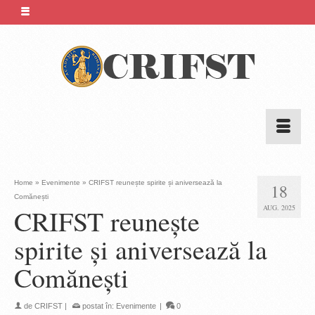
Home
»
Evenimente
»
CRIFST reunește spirite și aniversează la
18
Comănești
AUG. 2025
CRIFST reunește
spirite și aniversează la
Comănești
de
CRIFST
|
postat în:
Evenimente
|
0