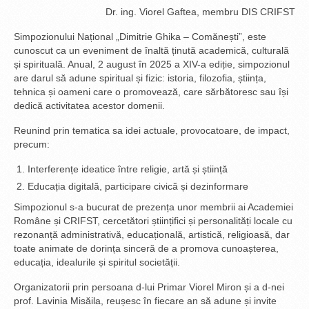
Dr. ing. Viorel Gaftea, membru DIS CRIFST
Simpozionului Național „Dimitrie Ghika – Comănești”, este
cunoscut ca un eveniment de înaltă ținută academică, culturală
și spirituală. Anual, 2 august în 2025 a XIV-a ediție, simpozionul
are darul să adune spiritual și fizic: istoria, filozofia, știința,
tehnica și oameni care o promovează, care sărbătoresc sau își
dedică activitatea acestor domenii.
Reunind prin tematica sa idei actuale, provocatoare, de impact,
precum:
Interferențe ideatice între religie, artă și știință
Educația digitală, participare civică și dezinformare
Simpozionul s-a bucurat de prezența unor membrii ai Academiei
Române și CRIFST, cercetători științifici și personalități locale cu
rezonanță administrativă, educațională, artistică, religioasă, dar
toate animate de dorința sinceră de a promova cunoașterea,
educația, idealurile și spiritul societății.
Organizatorii prin persoana d-lui Primar Viorel Miron și a d-nei
prof. Lavinia Misăila, reușesc în fiecare an să adune și invite