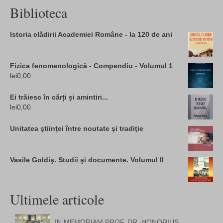
Biblioteca
Istoria clădirii Academiei Române - la 120 de ani
Fizica fenomenologică - Compendiu - Volumul 1
lei
0,00
Ei trăiesc în cărți și amintiri...
lei
0,00
Unitatea ştiinţei între noutate şi tradiţie
Vasile Goldiş. Studii şi documente. Volumul II
Ultimele articole
IN MEMORIAM PROF. DR. HONORIUS