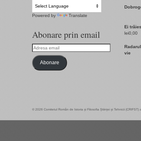
Dobroge
Powered by
Translate
Ei trăies
Abonare prin email
lei
0,00
Adresa
Radarul
email
vie
Abonare
© 2026 Comitetul Român de Istoria și Filosofia Științei și Tehnicii (CRIFST