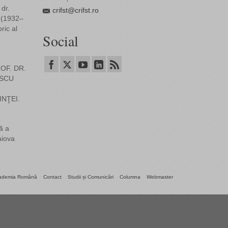
dr.
crifst@crifst.ro
 (1932–
ric al
Social
OF. DR.
SCU
INŢEI.
ă a
aiova
ademia Română
Contact
Studii și Comunicări
Columna
Webmaster