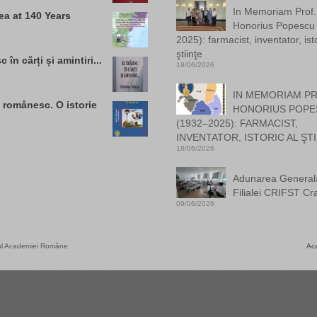
In Memoriam Prof. 
a at 140 Years
Honorius Popescu
2025): farmacist, inventator, isto
ştiinţe
c în cărți și amintiri...
19/06/2026
IN MEMORIAM PR
 românesc. O istorie
HONORIUS POPE
(1932–2025): FARMACIST,
INVENTATOR, ISTORIC AL ŞTI
18/06/2026
Adunarea General
Filialei CRIFST Cr
09/06/2026
) al Academiei Române
Ac