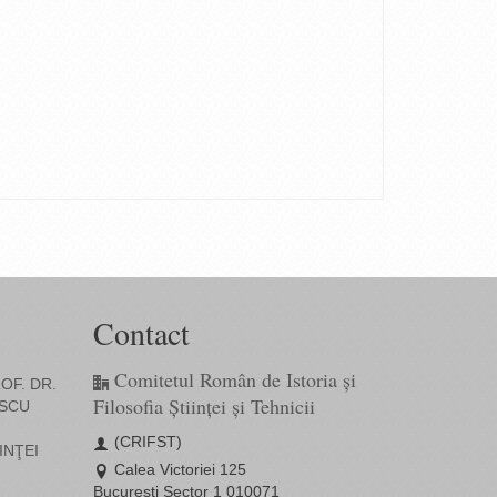
Contact
Comitetul Român de Istoria și
OF. DR.
Filosofia Științei și Tehnicii
SCU
(CRIFST)
INŢEI
Calea Victoriei 125
București Sector 1 010071