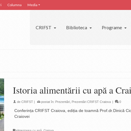
i
Columna
Media
CRIFST
Biblioteca
Programe
Istoria alimentării cu apă a Cra
de
CRIFST
|
postat în:
Prezentări
,
Prezentări CRIFST Craiova
|
0
Conferința CRIFST Craiova, ediția de toamnă Prof.dr.Dinică Cio
Craiovei
alimentarea cu apă
,
Craiova