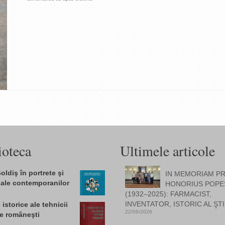
ioteca
Ultimele articole
oldiş în portrete şi
IN MEMORIAM PR
 ale contemporanilor
HONORIUS POPE
(1932–2025): FARMACIST,
INVENTATOR, ISTORIC AL ŞTI
istorice ale tehnicii
22/06/2026
e româneşti