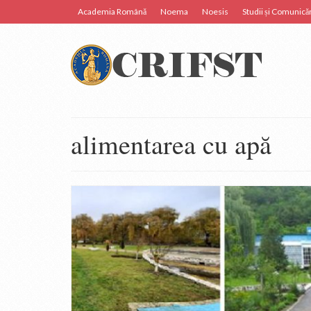
Academia Română
Noema
Noesis
Studii și Comunicăr
alimentarea cu apă