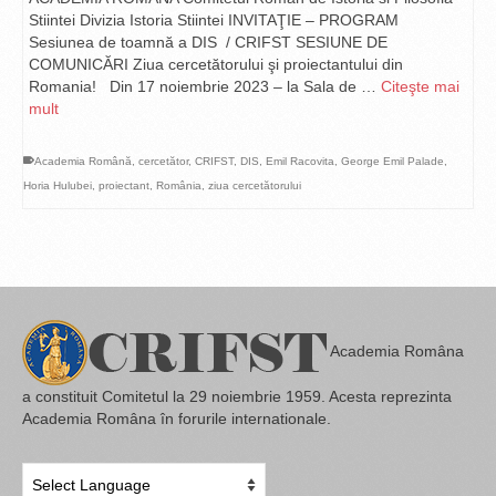
Stiintei Divizia Istoria Stiintei INVITAŢIE – PROGRAM
Sesiunea de toamnă a DIS / CRIFST SESIUNE DE
COMUNICĂRI Ziua cercetătorului şi proiectantului din
Romania! Din 17 noiembrie 2023 – la Sala de …
Citeşte mai
mult
Academia Română
,
cercetător
,
CRIFST
,
DIS
,
Emil Racovita
,
George Emil Palade
,
Horia Hulubei
,
proiectant
,
România
,
ziua cercetătorului
Academia Româna
a constituit Comitetul la 29 noiembrie 1959. Acesta reprezinta
Academia Româna în forurile internationale.