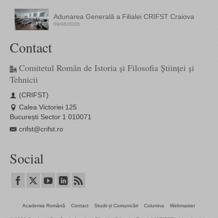
Adunarea Generală a Filialei CRIFST Craiova
09/06/2026
Contact
Comitetul Român de Istoria și Filosofia Științei și
Tehnicii
(CRIFST)
Calea Victoriei 125
București Sector 1 010071
crifst@crifst.ro
Social
Academia Română
Contact
Studii și Comunicări
Columna
Webmaster