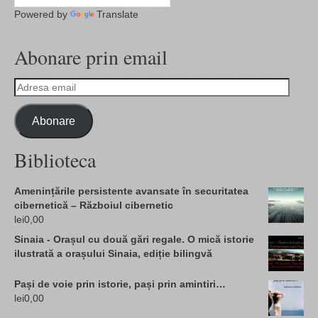
Powered by
Translate
Abonare prin email
Adresa
email
Abonare
Biblioteca
Amenințările persistente avansate în securitatea
cibernetică – Războiul cibernetic
lei
0,00
Sinaia - Orașul cu două gări regale. O mică istorie
ilustrată a orașului Sinaia, ediție bilingvă
Pași de voie prin istorie, pași prin amintiri…
lei
0,00