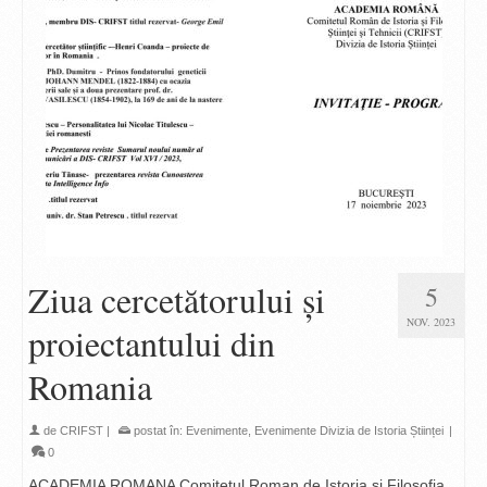
Ziua cercetătorului şi
5
NOV. 2023
proiectantului din
Romania
de
CRIFST
|
postat în:
Evenimente
,
Evenimente Divizia de Istoria Științei
|
0
ACADEMIA ROMANA Comitetul Roman de Istoria si Filosofia