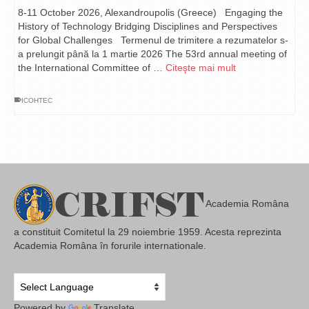
8-11 October 2026, Alexandroupolis (Greece) Engaging the
History of Technology Bridging Disciplines and Perspectives
for Global Challenges Termenul de trimitere a rezumatelor s-
a prelungit până la 1 martie 2026 The 53rd annual meeting of
the International Committee of …
Citeşte mai mult
ICOHTEC
Academia Româna
a constituit Comitetul la 29 noiembrie 1959. Acesta reprezinta
Academia Româna în forurile internationale.
Powered by
Translate