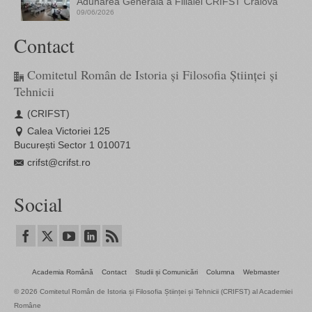
Adunarea Generală a Filialei CRIFST Craiova
09/06/2026
Contact
Comitetul Român de Istoria și Filosofia Științei și
Tehnicii
(CRIFST)
Calea Victoriei 125
București Sector 1 010071
crifst@crifst.ro
Social
Academia Română
Contact
Studii și Comunicări
Columna
Webmaster
© 2026 Comitetul Român de Istoria și Filosofia Științei și Tehnicii (CRIFST) al Academiei
Române