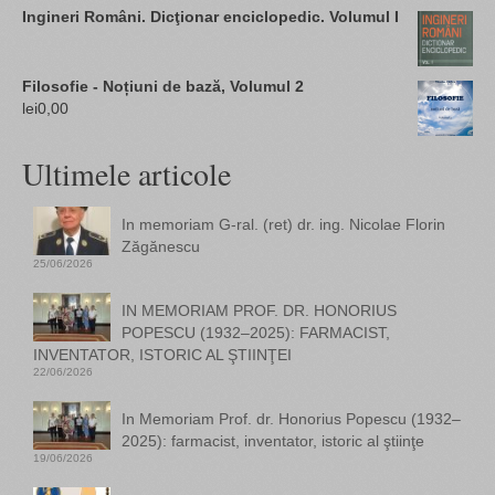
Ingineri Români. Dicţionar enciclopedic. Volumul I
Filosofie - Noțiuni de bază, Volumul 2
lei
0,00
Ultimele articole
In memoriam G-ral. (ret) dr. ing. Nicolae Florin
Zăgănescu
25/06/2026
IN MEMORIAM PROF. DR. HONORIUS
POPESCU (1932–2025): FARMACIST,
INVENTATOR, ISTORIC AL ŞTIINŢEI
22/06/2026
In Memoriam Prof. dr. Honorius Popescu (1932–
2025): farmacist, inventator, istoric al ştiinţe
19/06/2026