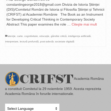
constantingeorge2018@gmail.com Divizia de Istoria Științei
(DIS)/Comitetul Români de Istoria și Filosofia Științei și Tehnicii
(CRIFST) al Academiei Românie The Book as an Instrument
for Developing Critical Thinking in Contemporary Society
Abstract This paper examines the role …
Citeşte mai mult
atenție
,
carte
,
cognitivitate
,
educație
,
gândire critică
,
inteligența artificială
,
interpretare
,
lectură profundă
,
post-adevăr
,
societate digitală
Academia Româna
a constituit Comitetul la 29 noiembrie 1959. Acesta reprezinta
Academia Româna în forurile internationale.