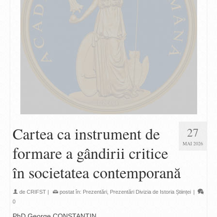
Cartea ca instrument de
27
MAI 2026
formare a gândirii critice
în societatea contemporană
de
CRIFST
|
postat în:
Prezentări
,
Prezentări Divizia de Istoria Științei
|
0
PhD George CONSTANTIN