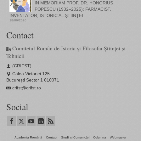
IN MEMORIAM PROF. DR. HONORIUS
POPESCU (1932–2025): FARMACIST,
INVENTATOR, ISTORIC AL ŞTIINŢEI.
18/06/2026
Contact
Comitetul Român de Istoria și Filosofia Științei și
Tehnicii
(CRIFST)
Calea Victoriei 125
București Sector 1 010071
crifst@crifst.ro
Social
Academia Română
Contact
Studii și Comunicări
Columna
Webmaster