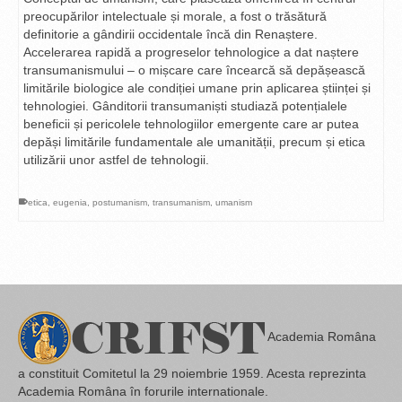
preocupărilor intelectuale și morale, a fost o trăsătură
definitorie a gândirii occidentale încă din Renaștere.
Accelerarea rapidă a progreselor tehnologice a dat naștere
transumanismului – o mișcare care încearcă să depășească
limitările biologice ale condiției umane prin aplicarea științei și
tehnologiei. Gânditorii transumaniști studiază potențialele
beneficii și pericolele tehnologiilor emergente care ar putea
depăși limitările fundamentale ale umanității, precum și etica
utilizării unor astfel de tehnologii.
etica
,
eugenia
,
postumanism
,
transumanism
,
umanism
Academia Româna
a constituit Comitetul la 29 noiembrie 1959. Acesta reprezinta
Academia Româna în forurile internationale.