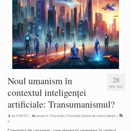
Noul umanism în
28
NOV. 2024
contextul inteligenței
artificiale: Transumanismul?
de
CRIFST
|
postat în:
Prezentări
,
Prezentări Divizia de Istoria Științei
|
0
Conceptul de umanism, care plasează omenirea în centrul