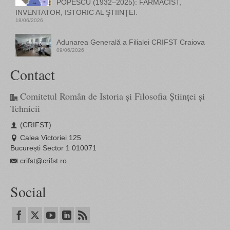
POPESCU (1932–2025): FARMACIST,
INVENTATOR, ISTORIC AL ŞTIINŢEI.
18/06/2026
Adunarea Generală a Filialei CRIFST Craiova
09/06/2026
Contact
Comitetul Român de Istoria și Filosofia Științei și
Tehnicii
(CRIFST)
Calea Victoriei 125
București Sector 1 010071
crifst@crifst.ro
Social