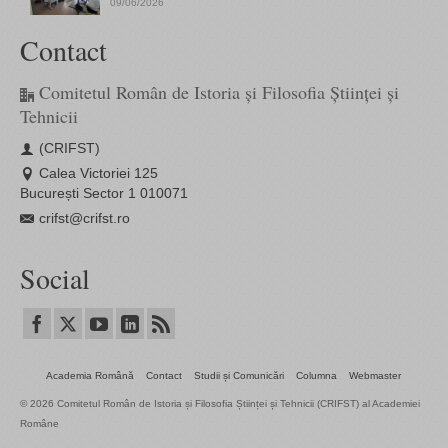
09/06/2026
Contact
Comitetul Român de Istoria și Filosofia Științei și
Tehnicii
(CRIFST)
Calea Victoriei 125
București Sector 1 010071
crifst@crifst.ro
Social
Academia Română
Contact
Studii și Comunicări
Columna
Webmaster
© 2026 Comitetul Român de Istoria și Filosofia Științei și Tehnicii (CRIFST) al Academiei
Române