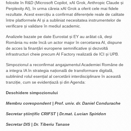
folosite în R&D (Microsoft Copilot, xAI Grok, Anthropic Claude și
Perplexity AI), în urma căreia xAI Grok a oferit cele mai fidele
rezultate. Acest exercițiu a confirmat diferențele reale de calitate
între platformele AI și a subliniat necesitatea instrumentelor de
verificare și validare în mediul academic.
Analizele bazate pe date Eurostat și EY au arătat că, deși
România nu este încă un actor major în cercetarea AI, dispune
de acces la finanțări europene semnificative și dezvoltă
infrastructuri cheie precum AI Factory realizată de ICI și UPB.
Simpozionul a reconfirmat angajamentul Academiei Române de
a integra IA în strategia națională de transformare digitală,
subliniind rolul esențial al cercetării interdisciplinare în această
tranziție, cum se evidențiază și din Agenda:
Deschidere simpozionului
Membru corespondent | Prof. univ. dr. Daniel Condurache
Secretar științific CRIFST | Dr.mat. Lucian Spiridon
Secretar DIS | Dr. Tiberiu Tanase