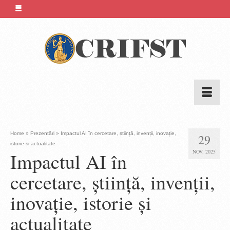
Home
»
Prezentări
»
Impactul AI în cercetare, știință, invenții, inovație,
29
istorie și actualitate
NOV. 2025
Impactul AI în
cercetare, știință, invenții,
inovație, istorie și
actualitate