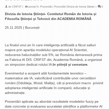
de
CRIFST
|
postat în:
Prezentări
,
Prezentări Divizia de Istoria Științei
|
0
Divizia de Istoria Științei- Comitetul Român de Istoria și
Filosofia Științei și Tehnicii din ACADEMIA ROMÂNĂ
25.11.2025 | București
La finalul unui an în care inteligența artificială a făcut salturi
majore prin apariția modelului operațional AI Scientist,
reducerea halucinațiilor sub 5%, iar România demarează prima
sa Fabrica AI DIS CRIFST din, Academia Română, a organizat
un simpozion dedicat rolului IA
în știință și cercetare.
Evenimentul a acoperit atât fundamentele teoretico –
matematice ale IA, valorificând contribuțiile unor cercetători
români (Odobleja, Moisil, Malița), cât și previziuni macro privind
adoptarea inteligenței artificiale în companii, educație și
administrație.
Prezentări aplicate au abordat rezultatele modelelor fuzzy pe
date concrete și evaluarea acurateței științifice a platformelor AI