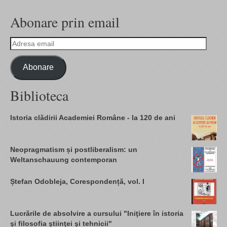
Abonare prin email
Adresa
email
Abonare
Biblioteca
Istoria clădirii Academiei Române - la 120 de ani
Neopragmatism și postliberalism: un
Weltanschauung contemporan
Ștefan Odobleja, Corespondență, vol. I
Lucrările de absolvire a cursului "Iniţiere în istoria
şi filosofia ştiinţei şi tehnicii"