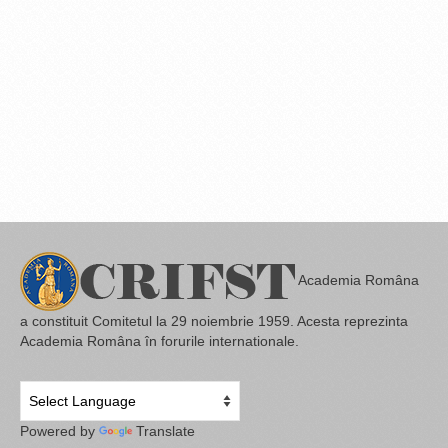
Academia Româna
a constituit Comitetul la 29 noiembrie 1959. Acesta reprezinta
Academia Româna în forurile internationale.
Powered by
Translate