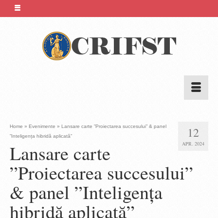
Home
»
Evenimente
»
Lansare carte ”Proiectarea succesului” & panel
12
”Inteligența hibridă aplicată”
APR. 2024
Lansare carte
”Proiectarea succesului”
& panel ”Inteligența
hibridă aplicată”