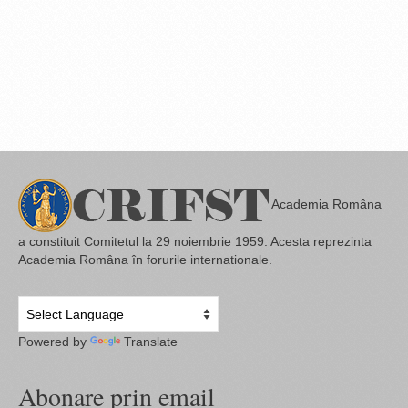
Academia Româna
a constituit Comitetul la 29 noiembrie 1959. Acesta reprezinta
Academia Româna în forurile internationale.
Powered by
Translate
Abonare prin email