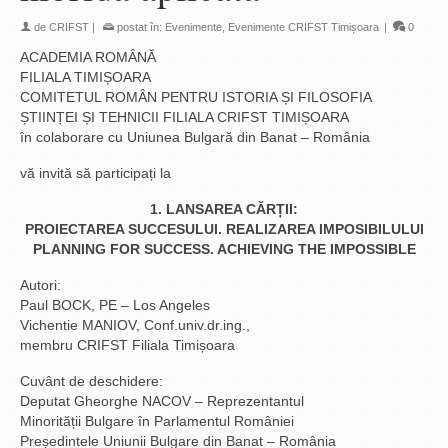
de
CRIFST
|
postat în:
Evenimente
,
Evenimente CRIFST Timișoara
|
0
ACADEMIA ROMÂNĂ
FILIALA TIMIȘOARA
COMITETUL ROMÂN PENTRU ISTORIA ȘI FILOSOFIA
ȘTIINȚEI ȘI TEHNICII FILIALA CRIFST TIMIȘOARA
în colaborare cu Uniunea Bulgară din Banat – România
vă invită să participați la
1. LANSAREA CĂRȚII:
PROIECTAREA SUCCESULUI. REALIZAREA IMPOSIBILULUI
PLANNING FOR SUCCESS. ACHIEVING THE IMPOSSIBLE
Autori:
Paul BOCK, PE – Los Angeles
Vichentie MANIOV, Conf.univ.dr.ing.,
membru CRIFST Filiala Timișoara
Cuvânt de deschidere:
Deputat Gheorghe NACOV – Reprezentantul
Minorității Bulgare în Parlamentul României
Președintele Uniunii Bulgare din Banat – România