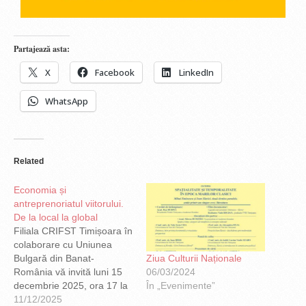
Partajează asta:
X
Facebook
LinkedIn
WhatsApp
Related
Economia și
antreprenoriatul viitorului.
De la local la global
Filiala CRIFST Timișoara în
colaborare cu Uniunea
Ziua Culturii Naționale
Bulgară din Banat-
06/03/2024
România vă invită luni 15
În „Evenimente”
decembrie 2025, ora 17 la
sediul Uniunii Bulgare din
11/12/2025