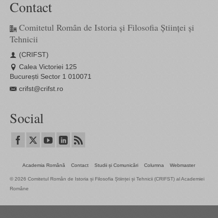
Contact
Comitetul Român de Istoria și Filosofia Științei și
Tehnicii
(CRIFST)
Calea Victoriei 125
București Sector 1 010071
crifst@crifst.ro
Social
Academia Română
Contact
Studii și Comunicări
Columna
Webmaster
© 2026 Comitetul Român de Istoria și Filosofia Științei și Tehnicii (CRIFST) al Academiei
Române