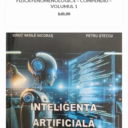
FIZICA FENOMENOLOGICĂ – COMPENDIU –
VOLUMUL 1
lei
0,00
DOWNLOAD