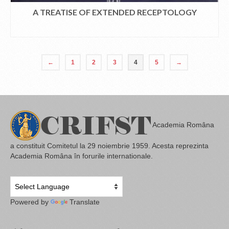
A TREATISE OF EXTENDED RECEPTOLOGY
CITEȘTE MAI MULT
←
1
2
3
4
5
→
Academia Româna
a constituit Comitetul la 29 noiembrie 1959. Acesta reprezinta
Academia Româna în forurile internationale.
Powered by
Translate