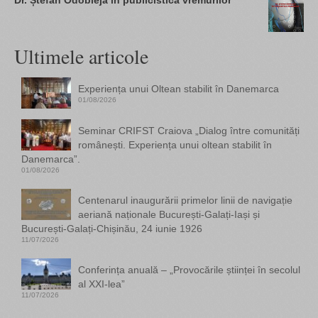
Dr. Ștefan Odobleja în publicistica vremurilor
Ultimele articole
Experiența unui Oltean stabilit în Danemarca
01/08/2026
Seminar CRIFST Craiova „Dialog între comunități
românești. Experiența unui oltean stabilit în
Danemarca”.
01/08/2026
Centenarul inaugurării primelor linii de navigație
aeriană naționale București-Galați-Iași și
București-Galați-Chișinău, 24 iunie 1926
11/07/2026
Conferința anuală – „Provocările științei în secolul
al XXI-lea”
11/07/2026