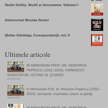
Vasile Goldiş. Studii şi documente. Volumul I
Astronomul Nicolae Donici
Ștefan Odobleja, Corespondență, vol. II
Ultimele articole
IN MEMORIAM PROF. DR. HONORIUS
POPESCU (1932–2025): FARMACIST,
INVENTATOR, ISTORIC AL ŞTIINŢEI
22/06/2026
In Memoriam Prof. dr. Honorius Popescu (1932–
2025): farmacist, inventator, istoric al ştiinţe
19/06/2026
IN MEMORIAM PROF. DR. HONORIUS