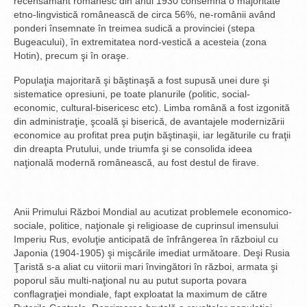
recensământ românesc din anul 1930 consemna o majoritate
etno-lingvistică românească de circa 56%, ne-românii având
ponderi însemnate în treimea sudică a provinciei (stepa
Bugeacului), în extremitatea nord-vestică a acesteia (zona
Hotin), precum şi în oraşe.
Populaţia majoritară şi băştinaşă a fost supusă unei dure şi
sistematice opresiuni, pe toate planurile (politic, social-
economic, cultural-bisericesc etc). Limba română a fost izgonită
din administraţie, şcoală şi biserică, de avantajele modernizării
economice au profitat prea puţin băştinaşii, iar legăturile cu fraţii
din dreapta Prutului, unde triumfa şi se consolida ideea
naţională modernă românească, au fost destul de firave.
Anii Primului Război Mondial au acutizat problemele economico-
sociale, politice, naţionale şi religioase de cuprinsul imensului
Imperiu Rus, evoluţie anticipată de înfrângerea în războiul cu
Japonia (1904-1905) şi mişcările imediat următoare. Deşi Rusia
Ţaristă s-a aliat cu viitorii mari învingători în război, armata şi
poporul său multi-naţional nu au putut suporta povara
conflagraţiei mondiale, fapt exploatat la maximum de către