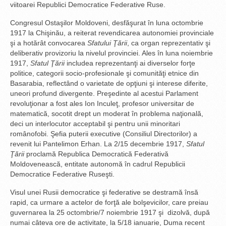
viitoarei Republici Democratice Federative Ruse.
Congresul Ostaşilor Moldoveni, desfăşurat în luna octombrie
1917 la Chişinău, a reiterat revendicarea autonomiei provinciale
şi a hotărât convocarea
Sfatului Ţării
, ca organ reprezentativ şi
deliberativ provizoriu la nivelul provinciei. Ales în luna noiembrie
1917,
Sfatul Ţării
includea reprezentanţi ai diverselor forţe
politice, categorii socio-profesionale şi comunităţi etnice din
Basarabia, reflectând o varietate de opţiuni şi interese diferite,
uneori profund divergente. Preşedinte al acestui Parlament
revoluţionar a fost ales Ion Inculeţ, profesor universitar de
matematică, socotit drept un moderat în problema naţională,
deci un interlocutor acceptabil şi pentru unii minoritari
românofobi. Şefia puterii executive (Consiliul Directorilor) a
revenit lui Pantelimon Erhan. La 2/15 decembrie 1917,
Sfatul
Ţării
proclamă Republica Democratică Federativă
Moldovenească, entitate autonomă în cadrul Republicii
Democratice Federative Ruseşti.
Visul unei Rusii democratice şi federative se destramă însă
rapid, ca urmare a actelor de forţă ale bolşevicilor, care preiau
guvernarea la 25 octombrie/7 noiembrie 1917 şi dizolvă, după
numai câteva ore de activitate, la 5/18 ianuarie, Duma recent