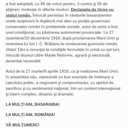
a fost adoptată, cu 86 de voturi pentru, 3 contra şi 36 de
abţineri, motivate în diferite moduri,
Declaraţia de Unire cu
statul român.
Întrucât persistau în rândurile basarabenilor
unele suspiciuni în legătură mai ales cu poziţia guvernului
conservator român în problemele sociale, actul de unire a fost
unul condiţionat, cu păstrarea autonomiei provinciale. La 27
noiembrie/10 decembrie 1918, după proclamarea Marii Uniri şi
revenirea lui Ion I. C. Brătianu la conducerea guvrnului român,
Sfatul Ţării
a renunţat la condiţiile formulate în urmă cu opt luni,
întrucât drumul către Marile Reforme, agrară şi electorală,
devenise ireversibil.
Actul de la 27 martie/9 aprilie 1918, ca şi realizarea Marii Uniri,
în ansamblul său, reprezintă un bun exemplu de îmbinare a
calculului politic, a negocierii şi compromisului, cu spiritul de
sacrificiu şi cu sentimentul naţional, într-un context internaţional
şi intern complex, dinamic şi dramatic.
LA MULŢI ANI, BASARABIA!
LA MULŢI ANI, ROMÂNIA!
VĂ MULŢUMESC!