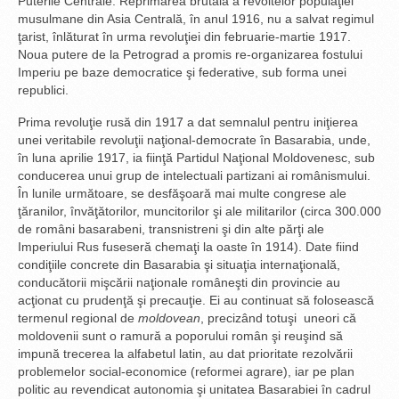
Puterile Centrale. Reprimarea brutală a revoltelor populaţiei
musulmane din Asia Centrală, în anul 1916, nu a salvat regimul
ţarist, înlăturat în urma revoluţiei din februarie-martie 1917.
Noua putere de la Petrograd a promis re-organizarea fostului
Imperiu pe baze democratice şi federative, sub forma unei
republici.
Prima revoluţie rusă din 1917 a dat semnalul pentru iniţierea
unei veritabile revoluţii naţional-democrate în Basarabia, unde,
în luna aprilie 1917, ia fiinţă Partidul Naţional Moldovenesc, sub
conducerea unui grup de intelectuali partizani ai românismului.
În lunile următoare, se desfăşoară mai multe congrese ale
ţăranilor, învăţătorilor, muncitorilor şi ale militarilor (circa 300.000
de români basarabeni, transnistreni şi din alte părţi ale
Imperiului Rus fuseseră chemaţi la oaste în 1914). Date fiind
condiţiile concrete din Basarabia şi situaţia internaţională,
conducătorii mişcării naţionale româneşti din provincie au
acţionat cu prudenţă şi precauţie. Ei au continuat să folosească
termenul regional de
moldovean
, precizând totuşi uneori că
moldovenii sunt o ramură a poporului român şi reuşind să
impună trecerea la alfabetul latin, au dat prioritate rezolvării
problemelor social-economice (reformei agrare), iar pe plan
politic au revendicat autonomia şi unitatea Basarabiei în cadrul