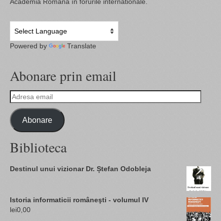
Academia Româna în forurile internationale.
Powered by
Translate
Abonare prin email
Adresa
email
Abonare
Biblioteca
Destinul unui vizionar Dr. Ștefan Odobleja
Istoria informaticii româneşti - volumul IV
lei
0,00