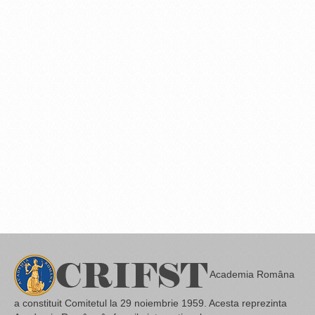
Academia Româna
a constituit Comitetul la 29 noiembrie 1959. Acesta reprezinta