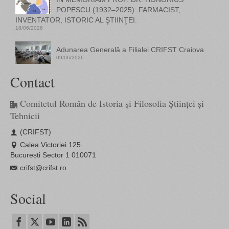
POPESCU (1932–2025): FARMACIST,
INVENTATOR, ISTORIC AL ŞTIINŢEI.
18/06/2026
Adunarea Generală a Filialei CRIFST Craiova
09/06/2026
Contact
Comitetul Român de Istoria și Filosofia Științei și
Tehnicii
(CRIFST)
Calea Victoriei 125
București Sector 1 010071
crifst@crifst.ro
Social