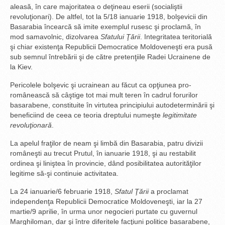
aleasă, în care majoritatea o deţineau eserii (socialiştii
revoluţionari). De altfel, tot la 5/18 ianuarie 1918, bolşevicii din
Basarabia încearcă să imite exemplul rusesc şi proclamă, în
mod samavolnic, dizolvarea
Sfatului Ţării
. Integritatea teritorială
şi chiar existenţa Republicii Democratice Moldoveneşti era pusă
sub semnul întrebării şi de către pretenţiile Radei Ucrainene de
la Kiev.
Pericolele bolşevic şi ucrainean au făcut ca opţiunea pro-
românească să câştige tot mai mult teren în cadrul forurilor
basarabene, constituite în virtutea principiului autodeterminării şi
beneficiind de ceea ce teoria dreptului numeşte
legitimitate
revoluţionară
.
La apelul fraţilor de neam şi limbă din Basarabia, patru divizii
româneşti au trecut Prutul, în ianuarie 1918, şi au restabilit
ordinea şi liniştea în provincie, dând posibilitatea autorităţilor
legitime să-şi continuie activitatea.
La 24 ianuarie/6 februarie 1918,
Sfatul Ţării
a proclamat
independenţa Republicii Democratice Moldoveneşti, iar la 27
martie/9 aprilie, în urma unor negocieri purtate cu guvernul
Marghiloman, dar şi între diferitele facţiuni politice basarabene,