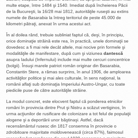
multe etape, între 1484 şi 1540. Imediat după încheierea Păcii
de la Bucureşti, la 16/28 mai 1812, autorităţile ruseşti au extins
numele de
Basarabia
la întreg teritoriul de peste 45.000 de
kilometri pătraţi, anexat în urma acestui act.
În al doilea rând, trebuie subliniat faptul că, deşi, în principiu,
orice dominaţie străină este rea, în practică, unele dominaţii se
dovedesc a fi mai rele decât altele, mai nocive prin formele şi
modalităţile de manifestare, după cum şi viziunea
dantescă
asupra Iadului (Infernului) include mai multe cercuri concentrice
(bolgii). Însuşi marele patriot român originar din Basarabia,
Constantin Stere, a rămas surprins, în anul 1906, de amploarea
activităţilor politice şi mai ales culturale, în sens naţional, la
românii aflaţi sub dominaţia Imperiului Austro-Ungar, cu toate
piedicile puse de către autorităţile străine.
La modul concret, este elocvent faptul că ponderea etnicilor
români în provincia dintre Prut şi Nistru a scăzut vertiginos, în
urma acţiunilor de rusificare de colonizare a tot felul de populaţii
alogene şi a deportării unor băştinaşi. Astfel, dacă
recensământul rusesc din 1817 consemna în provincie o
zdrobitoare majoritate
moldovenească
(circa 87%), faimosul