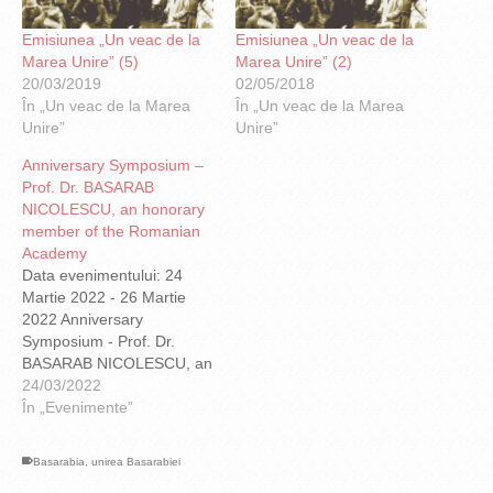
Emisiunea „Un veac de la
Emisiunea „Un veac de la
Marea Unire” (5)
Marea Unire” (2)
20/03/2019
02/05/2018
În „Un veac de la Marea
În „Un veac de la Marea
Unire”
Unire”
Anniversary Symposium –
Prof. Dr. BASARAB
NICOLESCU, an honorary
member of the Romanian
Academy
Data evenimentului: 24
Martie 2022 - 26 Martie
2022 Anniversary
Symposium - Prof. Dr.
BASARAB NICOLESCU, an
honorary member of the
24/03/2022
Romanian Academy
În „Evenimente”
http://it4s.ro/Basarab_Nicolescu_80.htm
https://www.theatlas.org/index.php/categories/r-
Basarabia
,
unirea Basarabiei
b-institute/activity-4