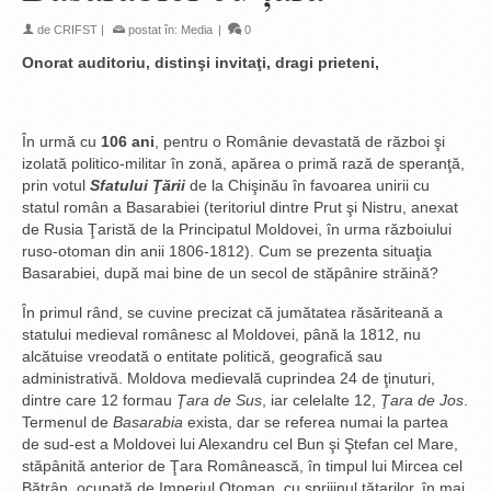
de
CRIFST
|
postat în:
Media
|
0
Onorat auditoriu, distinşi invitaţi, dragi prieteni,
În urmă cu
106 ani
, pentru o Românie devastată de război şi
izolată politico-militar în zonă, apărea o primă rază de speranţă,
prin votul
Sfatului Ţării
de la Chişinău în favoarea unirii cu
statul român a Basarabiei (teritoriul dintre Prut şi Nistru, anexat
de Rusia Ţaristă de la Principatul Moldovei, în urma războiului
ruso-otoman din anii 1806-1812). Cum se prezenta situaţia
Basarabiei, după mai bine de un secol de stăpânire străină?
În primul rând, se cuvine precizat că jumătatea răsăriteană a
statului medieval românesc al Moldovei, până la 1812, nu
alcătuise vreodată o entitate politică, geografică sau
administrativă. Moldova medievală cuprindea 24 de ţinuturi,
dintre care 12 formau
Ţara de Sus
, iar celelalte 12,
Ţara de Jos
.
Termenul de
Basarabia
exista, dar se referea numai la partea
de sud-est a Moldovei lui Alexandru cel Bun şi Ştefan cel Mare,
stăpânită anterior de Ţara Românească, în timpul lui Mircea cel
Bătrân, ocupată de Imperiul Otoman, cu sprijinul tătarilor, în mai