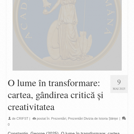
O lume în transformare:
9
MAI 2025
cartea, gândirea critică și
creativitatea
de
CRIFST
|
postat în:
Prezentări
,
Prezentări Divizia de Istoria Științei
|
0
Constantin, George (2025), O lume în transformare: cartea,