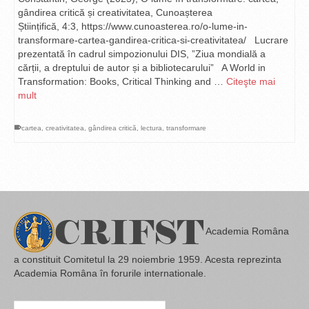
gândirea critică și creativitatea, Cunoașterea
Științifică, 4:3, https://www.cunoasterea.ro/o-lume-in-
transformare-cartea-gandirea-critica-si-creativitatea/ Lucrare
prezentată în cadrul simpozionului DIS, ”Ziua mondială a
cărții, a dreptului de autor și a bibliotecarului” A World in
Transformation: Books, Critical Thinking and …
Citeşte mai
mult
cartea
,
creativitatea
,
gândirea critică
,
lectura
,
transformare
Academia Româna
a constituit Comitetul la 29 noiembrie 1959. Acesta reprezinta
Academia Româna în forurile internationale.