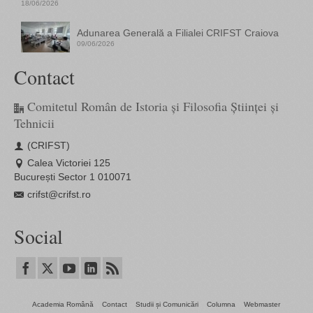
18/06/2026
Adunarea Generală a Filialei CRIFST Craiova
09/06/2026
Contact
Comitetul Român de Istoria și Filosofia Științei și
Tehnicii
(CRIFST)
Calea Victoriei 125
București Sector 1 010071
crifst@crifst.ro
Social
Academia Română
Contact
Studii și Comunicări
Columna
Webmaster