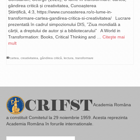
gândirea critică și creativitatea, Cunoașterea
Științifică, 4:3, https://www.cunoasterea.ro/o-lume-in-
transformare-cartea-gandirea-critica-si-creativitatea/ Lucrare
prezentată în cadrul simpozionului DIS, ”Ziua mondială a
cărții, a dreptului de autor și a bibliotecarului” A World in
Transformation: Books, Critical Thinking and …
Citeşte mai
mult
cartea
,
creativitatea
,
gândirea critică
,
lectura
,
transformare
Academia Româna
a constituit Comitetul la 29 noiembrie 1959. Acesta reprezinta
Academia Româna în forurile internationale.