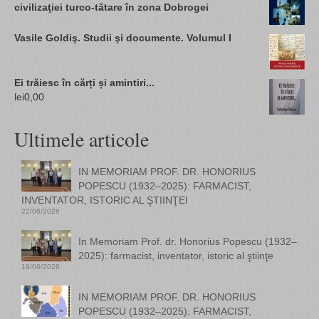
civilizaţiei turco-tătare în zona Dobrogei
Vasile Goldiş. Studii şi documente. Volumul I
Ei trăiesc în cărți și amintiri...
lei
0,00
Ultimele articole
IN MEMORIAM PROF. DR. HONORIUS
POPESCU (1932–2025): FARMACIST,
INVENTATOR, ISTORIC AL ŞTIINŢEI
22/06/2026
In Memoriam Prof. dr. Honorius Popescu (1932–
2025): farmacist, inventator, istoric al ştiinţe
19/06/2026
IN MEMORIAM PROF. DR. HONORIUS
POPESCU (1932–2025): FARMACIST,