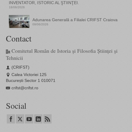
INVENTATOR, ISTORIC AL ŞTIINŢEI.
18/06/2026
Adunarea Generală a Filialei CRIFST Craiova
09/06/2026
Contact
Comitetul Român de Istoria și Filosofia Științei și
Tehnicii
(CRIFST)
Calea Victoriei 125
București Sector 1 010071
crifst@crifst.ro
Social