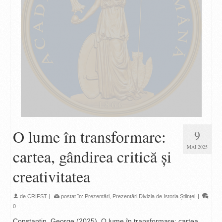
O lume în transformare:
9
MAI 2025
cartea, gândirea critică și
creativitatea
de
CRIFST
|
postat în:
Prezentări
,
Prezentări Divizia de Istoria Științei
|
0
Constantin, George (2025), O lume în transformare: cartea,