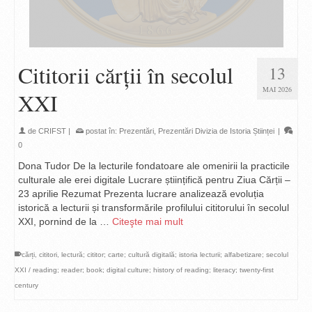
Cititorii cărții în secolul
13
MAI 2026
XXI
de
CRIFST
|
postat în:
Prezentări
,
Prezentări Divizia de Istoria Științei
|
0
Dona Tudor De la lecturile fondatoare ale omenirii la practicile
culturale ale erei digitale Lucrare științifică pentru Ziua Cărții –
23 aprilie Rezumat Prezenta lucrare analizează evoluția
istorică a lecturii și transformările profilului cititorului în secolul
XXI, pornind de la …
Citeşte mai mult
cărți
,
cititori
,
lectură; cititor; carte; cultură digitală; istoria lecturii; alfabetizare; secolul
XXI / reading; reader; book; digital culture; history of reading; literacy; twenty-first
century