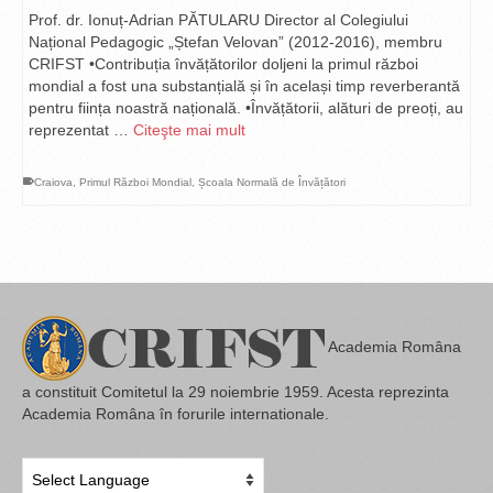
Prof. dr. Ionuț-Adrian PĂTULARU Director al Colegiului
Național Pedagogic „Ștefan Velovan” (2012‐2016), membru
CRIFST •Contribuția învățătorilor doljeni la primul război
mondial a fost una substanțială și în același timp reverberantă
pentru ființa noastră națională. •Învățătorii, alături de preoți, au
reprezentat …
Citeşte mai mult
Craiova
,
Primul Război Mondial
,
Școala Normală de Învățători
Academia Româna
a constituit Comitetul la 29 noiembrie 1959. Acesta reprezinta
Academia Româna în forurile internationale.