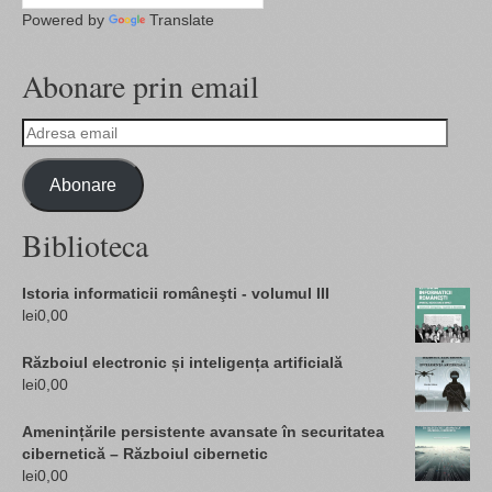
Powered by
Translate
Abonare prin email
Adresa
email
Abonare
Biblioteca
Istoria informaticii româneşti - volumul III
lei
0,00
Războiul electronic și inteligența artificială
lei
0,00
Amenințările persistente avansate în securitatea
cibernetică – Războiul cibernetic
lei
0,00