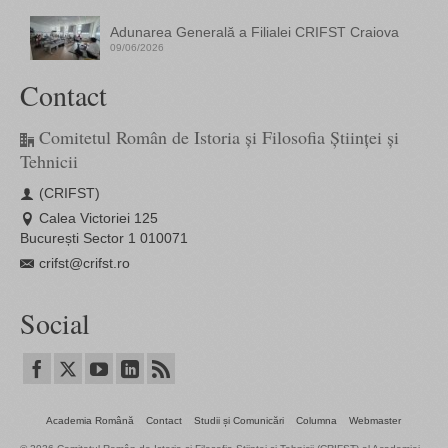
Adunarea Generală a Filialei CRIFST Craiova
09/06/2026
Contact
Comitetul Român de Istoria și Filosofia Științei și
Tehnicii
(CRIFST)
Calea Victoriei 125
București Sector 1 010071
crifst@crifst.ro
Social
Academia Română
Contact
Studii și Comunicări
Columna
Webmaster