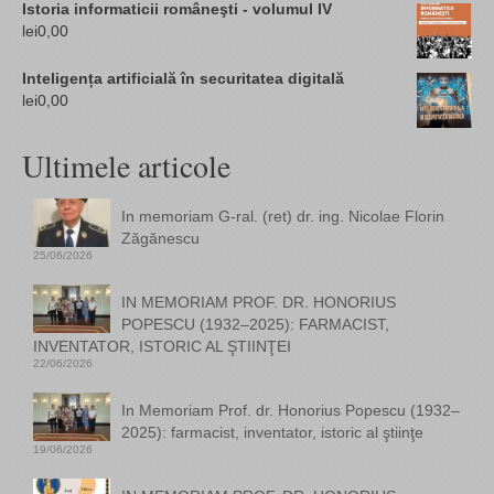
Istoria informaticii româneşti - volumul IV
lei
0,00
Inteligența artificială în securitatea digitală
lei
0,00
Ultimele articole
In memoriam G-ral. (ret) dr. ing. Nicolae Florin
Zăgănescu
25/06/2026
IN MEMORIAM PROF. DR. HONORIUS
POPESCU (1932–2025): FARMACIST,
INVENTATOR, ISTORIC AL ŞTIINŢEI
22/06/2026
In Memoriam Prof. dr. Honorius Popescu (1932–
2025): farmacist, inventator, istoric al ştiinţe
19/06/2026