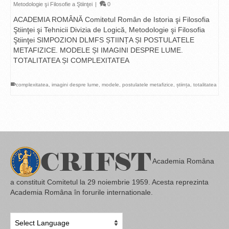
Metodologie şi Filosofie a Ştiinţei
|
0
ACADEMIA ROMÂNĂ Comitetul Român de Istoria şi Filosofia
Ştiinţei şi Tehnicii Divizia de Logică, Metodologie şi Filosofia
Ştiinţei SIMPOZION DLMFS ȘTIINȚA ȘI POSTULATELE
METAFIZICE. MODELE ȘI IMAGINI DESPRE LUME.
TOTALITATEA ȘI COMPLEXITATEA
complexitatea
,
imagini despre lume
,
modele
,
postulatele metafizice
,
știința
,
totalitatea
Academia Româna
a constituit Comitetul la 29 noiembrie 1959. Acesta reprezinta
Academia Româna în forurile internationale.