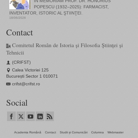
IN MEMORIAM PROF. DR. HONORIUS
POPESCU (1932–2025): FARMACIST,
INVENTATOR, ISTORIC AL ŞTIINŢEI.
18/06/2026
Contact
Comitetul Român de Istoria și Filosofia Științei și
Tehnicii
(CRIFST)
Calea Victoriei 125
București Sector 1 010071
crifst@crifst.ro
Social
Academia Română
Contact
Studii și Comunicări
Columna
Webmaster