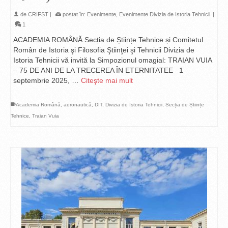
de
CRIFST
|
postat în:
Evenimente
,
Evenimente Divizia de Istoria Tehnicii
|
1
ACADEMIA ROMÂNĂ Secția de Științe Tehnice și Comitetul
Român de Istoria şi Filosofia Ştiinţei şi Tehnicii Divizia de
Istoria Tehnicii vă invită la Simpozionul omagial: TRAIAN VUIA
– 75 DE ANI DE LA TRECEREA ÎN ETERNITATEE 1
septembrie 2025, …
Citeşte mai mult
Academia Română
,
aeronautică
,
DIT
,
Divizia de Istoria Tehnicii
,
Secția de Științe
Tehnice
,
Traian Vuia