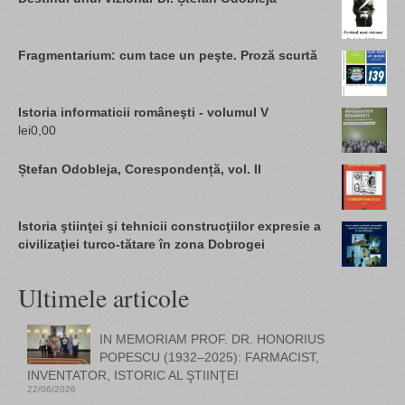
Fragmentarium: cum tace un peşte. Proză scurtă
Istoria informaticii româneşti - volumul V
lei
0,00
Ștefan Odobleja, Corespondență, vol. II
Istoria ştiinţei şi tehnicii construcţiilor expresie a
civilizaţiei turco-tătare în zona Dobrogei
Ultimele articole
IN MEMORIAM PROF. DR. HONORIUS
POPESCU (1932–2025): FARMACIST,
INVENTATOR, ISTORIC AL ŞTIINŢEI
22/06/2026