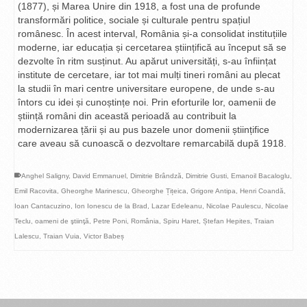
(1877), și Marea Unire din 1918, a fost una de profunde
transformări politice, sociale și culturale pentru spațiul
românesc. În acest interval, România și-a consolidat instituțiile
moderne, iar educația și cercetarea științifică au început să se
dezvolte în ritm susținut. Au apărut universități, s-au înființat
institute de cercetare, iar tot mai mulți tineri români au plecat
la studii în mari centre universitare europene, de unde s-au
întors cu idei și cunoștințe noi. Prin eforturile lor, oamenii de
știință români din această perioadă au contribuit la
modernizarea țării și au pus bazele unor domenii științifice
care aveau să cunoască o dezvoltare remarcabilă după 1918.
Anghel Saligny
,
David Emmanuel
,
Dimitrie Brândză
,
Dimitrie Gusti
,
Emanoil Bacaloglu
,
Emil Racovita
,
Gheorghe Marinescu
,
Gheorghe Țițeica
,
Grigore Antipa
,
Henri Coandă
,
Ioan Cantacuzino
,
Ion Ionescu de la Brad
,
Lazar Edeleanu
,
Nicolae Paulescu
,
Nicolae
Teclu
,
oameni de ştiinţă
,
Petre Poni
,
România
,
Spiru Haret
,
Ștefan Hepites
,
Traian
Lalescu
,
Traian Vuia
,
Victor Babeș