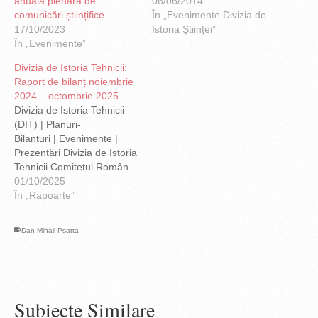
anuală plenară de
15.00, în Aula Academiei
06/06/2014
comunicări științifice
Române, Calea Victoriei
În „Evenimente Divizia de
17/10/2023
nr. 125 PROGRAM
Istoria Științei”
În „Evenimente”
Academician GLEB
DRĂGAN - Cuvânt de
Divizia de Istoria Tehnicii:
deschidere I. MOMENT
Raport de bilanț noiembrie
FESTIV Moderator: Acad.
2024 – octombrie 2025
DAN BERINDEI Inmânarea
Divizia de Istoria Tehnicii
Certificatelor de absolvire a
(DIT) | Planuri-
Cursului de inițiere în
Bilanțuri | Evenimente |
istoria…
Prezentări Divizia de Istoria
Tehnicii Comitetul Român
de Istoria și Filosofia
01/10/2025
Științei și Tehnicii Academia
În „Rapoarte”
Română Raport de bilanț
noiembrie 2024 –
Dan Mihail Psatta
octombrie 2025 Până la
nivelul lunii octombrie
2024, activitățile
desfășurate de către
Divizia de Istoria Tehnicii
Subiecte Similare
au fost prezentate…