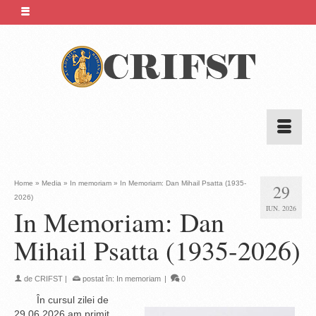
Home
»
Media
»
In memoriam
»
In Memoriam: Dan Mihail Psatta (1935-
29
2026)
IUN. 2026
In Memoriam: Dan
Mihail Psatta (1935-2026)
de
CRIFST
|
postat în:
In memoriam
|
0
În cursul zilei de
29.06.2026 am primit