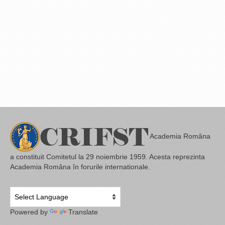
Academia Româna
a constituit Comitetul la 29 noiembrie 1959. Acesta reprezinta
Academia Româna în forurile internationale.
Powered by
Translate