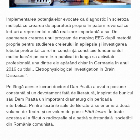
Implementarea potențialelor evocate ca diagnostic în scleroza
multiplă cu crearea de aparatură proprie în patern reversal cu
led-uri a reprezentat o altă realizare importantă a sa. De
asemenea crearea unui program de maping EEG după metodă
proprie pentru studierea creierului în epilepsie și investigarea
lobului prefrontal cu rol în conștiință constituie fundamentul
multor lucrări pe care le-a publicat în lunga sa activitate
profesională una dintre ele apărând chiar în Germania în anul
2016 cu titlul „ Eletrophysiological Investigation in Brain
Diseases ”.
Pe lângă aceste lucruri doctorul Dan Psatta a avut o pasiune
constantă și un devotament față de literatură, inspirat de bunicul
său Dem Psatta un important dramaturg din perioada
interbelică. Printre lucrările sale de literatură se enumeră două
volume de Teatru și un volum de poezii
Fără Ieșire
. În toate
acestea el a făcut o radiografie și a satiră substanțială societății
din România comunistă.