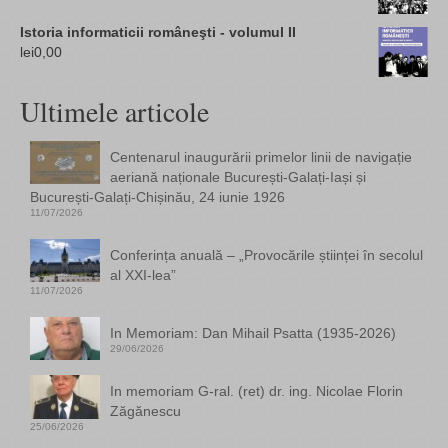
Istoria informaticii româneşti - volumul II
lei
0,00
Ultimele articole
Centenarul inaugurării primelor linii de navigație
aeriană naționale București-Galați-Iași și
București-Galați-Chișinău, 24 iunie 1926
11/07/2026
Conferința anuală – „Provocările științei în secolul
al XXI-lea”
11/07/2026
In Memoriam: Dan Mihail Psatta (1935-2026)
29/06/2026
In memoriam G-ral. (ret) dr. ing. Nicolae Florin
Zăgănescu
25/06/2026