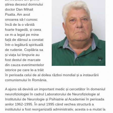
știrea decesul domnului
doctor Dan Mihail
Psatta. Am avut
onoarea să-l cunosc
încă de la o vârstă
foarte fragedă, și ceea
ce m-a legat pe mine
față de dânsul a constat
într-o legătură spirituală
de rudenie. Copilăria sa
și viața lui timpurie au
fost destul de marcate
din cauza evenimentelor
istorice pe care le-a trăit
în perioada celui de al doilea război mondial și a instaurării
comunismului în România.
A ajuns să devină un important medic și cercetător în domeniul
neurofiziologiei în cadrul Laboratorului de Neurofiziologie al
Institutului de Neurologie și Psihiatrie al Academiei în perioada
anilor 1962-1995. În anul 1995 când vechea structură a
institutului a fost reorganizată administrativ, acesta s-a mutat la