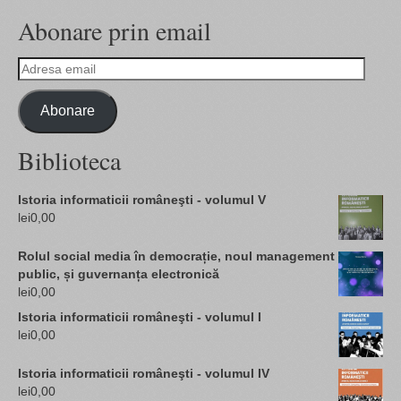
Abonare prin email
Adresa
email
Abonare
Biblioteca
Istoria informaticii româneşti - volumul V
lei
0,00
Rolul social media în democrație, noul management
public, și guvernanța electronică
lei
0,00
Istoria informaticii româneşti - volumul I
lei
0,00
Istoria informaticii româneşti - volumul IV
lei
0,00