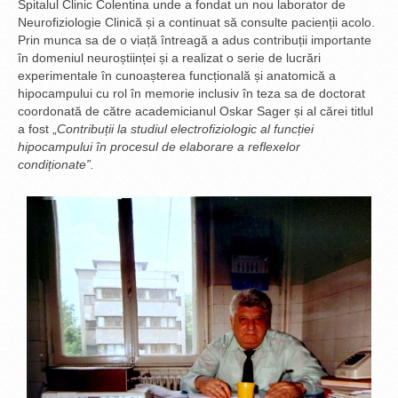
Spitalul Clinic Colentina unde a fondat un nou laborator de
Neurofiziologie Clinică și a continuat să consulte pacienții acolo.
Prin munca sa de o viață întreagă a adus contribuții importante
în domeniul neuroștiinței și a realizat o serie de lucrări
experimentale în cunoașterea funcțională și anatomică a
hipocampului cu rol în memorie inclusiv în teza sa de doctorat
coordonată de către academicianul Oskar Sager și al cărei titlul
a fost „
Contribuții la studiul electrofiziologic al funcției
hipocampului în procesul de elaborare a reflexelor
condiționate”.