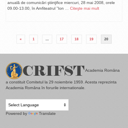
anuală de comunicări ştiinţifice miercuri, 28 mai 2008, orele
09.00-13.00, în Amfiteatrul ”Ion …
Citeşte mai mult
«
1
…
17
18
19
20
Academia Româna
a constituit Comitetul la 29 noiembrie 1959. Acesta reprezinta
Academia Româna în forurile internationale.
Powered by
Translate