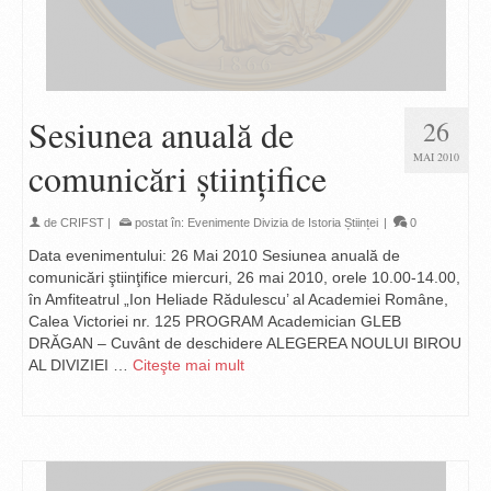
Sesiunea anuală de
26
MAI 2010
comunicări ştiinţifice
de
CRIFST
|
postat în:
Evenimente Divizia de Istoria Științei
|
0
Data evenimentului: 26 Mai 2010 Sesiunea anuală de
comunicări ştiinţifice miercuri, 26 mai 2010, orele 10.00-14.00,
în Amfiteatrul „Ion Heliade Rădulescu’ al Academiei Române,
Calea Victoriei nr. 125 PROGRAM Academician GLEB
DRĂGAN – Cuvânt de deschidere ALEGEREA NOULUI BIROU
AL DIVIZIEI …
Citeşte mai mult