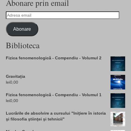
Abonare prin email
Adresa
email
Abonare
Biblioteca
Fizica fenomenologică - Compendiu - Volumul 2
Gravitația
lei
0,00
Fizica fenomenologică - Compendiu - Volumul 1
lei
0,00
Lucrările de absolvire a cursului "Iniţiere în istoria
şi filosofia ştiinţei şi tehnicii"