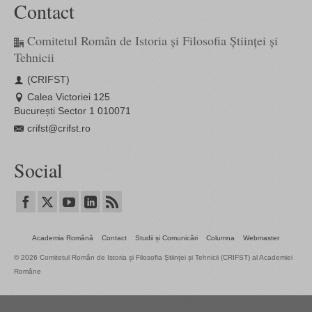
Contact
Comitetul Român de Istoria și Filosofia Științei și
Tehnicii
(CRIFST)
Calea Victoriei 125
București Sector 1 010071
crifst@crifst.ro
Social
Academia Română
Contact
Studii și Comunicări
Columna
Webmaster
© 2026 Comitetul Român de Istoria și Filosofia Științei și Tehnicii (CRIFST) al Academiei
Române