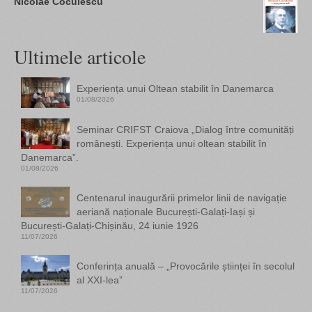
Nicolae Coculescu
Ultimele articole
Experiența unui Oltean stabilit în Danemarca
01/08/2026
Seminar CRIFST Craiova „Dialog între comunități
românești. Experiența unui oltean stabilit în
Danemarca”.
01/08/2026
Centenarul inaugurării primelor linii de navigație
aeriană naționale București-Galați-Iași și
București-Galați-Chișinău, 24 iunie 1926
11/07/2026
Conferința anuală – „Provocările științei în secolul
al XXI-lea”
11/07/2026