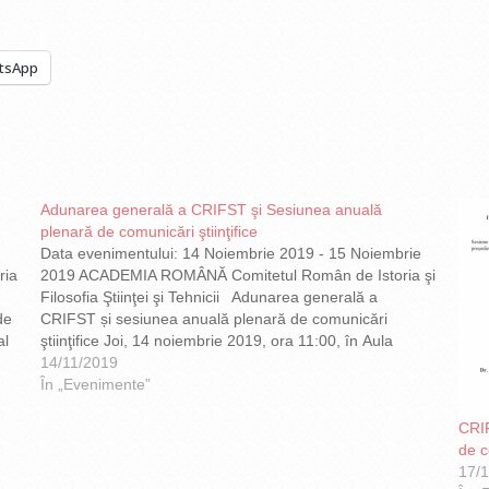
tsApp
Adunarea generală a CRIFST şi Sesiunea anuală
plenară de comunicări ştiinţifice
Data evenimentului: 14 Noiembrie 2019 - 15 Noiembrie
ria
2019 ACADEMIA ROMÂNĂ Comitetul Român de Istoria şi
Filosofia Ştiinţei şi Tehnicii Adunarea generală a
de
CRIFST și sesiunea anuală plenară de comunicări
al
ştiinţifice Joi, 14 noiembrie 2019, ora 11:00, în Aula
Academiei Române, Calea Victoriei nr.125 PROGRAM
14/11/2019
I. ADUNAREA GENERALĂ Aula…
În „Evenimente”
CRIF
de c
17/