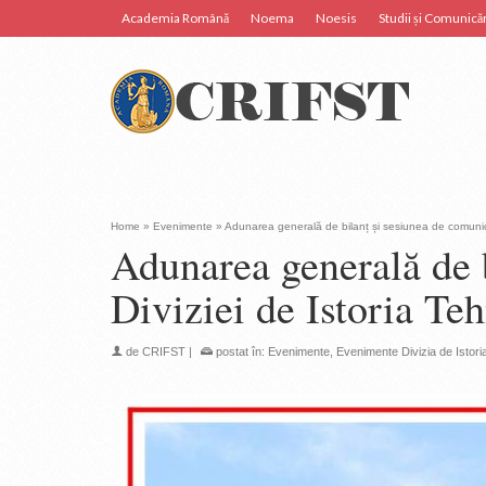
Academia Română
Noema
Noesis
Studii și Comunicăr
Home
»
Evenimente
»
Adunarea generală de bilanț și sesiunea de comunicări 
Adunarea generală de b
Diviziei de Istoria Teh
de
CRIFST
|
postat în:
Evenimente
,
Evenimente Divizia de Istoria