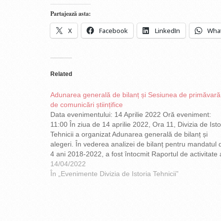
Partajează asta:
X
Facebook
LinkedIn
Wha
Related
Adunarea generală de bilanț și Sesiunea de primăvară
de comunicări științifice
Data evenimentului: 14 Aprilie 2022 Oră eveniment:
11:00 În ziua de 14 aprilie 2022, Ora 11, Divizia de Isto
Tehnicii a organizat Adunarea generală de bilanț și
alegeri. În vederea analizei de bilanț pentru mandatul 
4 ani 2018-2022, a fost întocmit Raportul de activitate 
Diviziei de Istoria Tehnicii din cadrul Comitetului…
14/04/2022
În „Evenimente Divizia de Istoria Tehnicii”