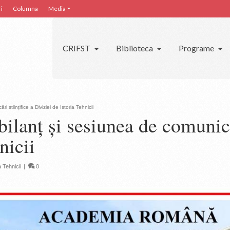
i
Columna
Media
CRIFST
Biblioteca
Programe
științifice a Diviziei de Istoria Tehnicii
ilanț și sesiunea de comunicăr
nicii
 Tehnicii
|
0