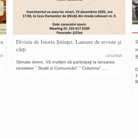
ea
Divizia de Istoria Științei: Lansare de reviste și
S
cărți
m
B
24
12/12/2025
Stimate domn, Vă invităm să participaţi la lansarea
revistelor ” Studii și Comunicări”,” Columna” ,...
D
1
B