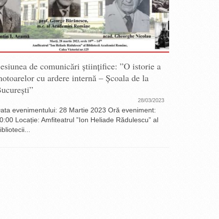
esiunea de comunicări științifice: ”O istorie a
Sesiunea 
otoarelor cu ardere internă – Școala de la
alegerea 
ucurești”
pentru ur
28/03/2023
ata evenimentului: 28 Martie 2023 Oră eveniment:
Data eveni
0:00 Locație: Amfiteatrul ”Ion Heliade Rădulescu” al
Sesiunea an
ibliotecii...
Biroului...