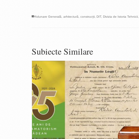
Adunare Generală
,
arhitectură
,
construcții
,
DIT
,
Divizia de Istoria Tehnicii
Subiecte Similare