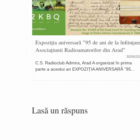
Buia
Expoziția aniversară ”95 de ani de la înființar
Asociațiunii Radioamatorilor din Arad”
17/10/2020
18
30/06/20
ent s-a
C.S. Radioclub Admira, Arad A organizat în prima
parte a acestui an EXPOZIȚIA ANIVERSARĂ ”95...
Lasă un răspuns