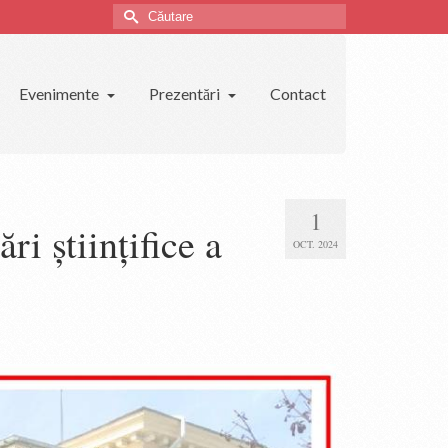
Căutare
Evenimente
Prezentări
Contact
1
i științifice a
OCT. 2024