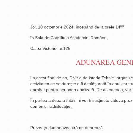
00
Joi, 10 octombrie 2024, începând de la orele 14
în Sala de Consiliu a Academiei Române,
Calea Victoriei nr.125
ADUNAREA GENER
La acest final de an, Divizia de Istoria Tehnicii organi
activitatea ce se dorește a fi desfășurată în anul care 
aprobat pentru perioada analizată. De asemenea, vor fi 
În partea a doua a întâlnirii vor fi susținute câteva pre
domeniul radiolocației.
Prezența dumneavoastră ne onorează.