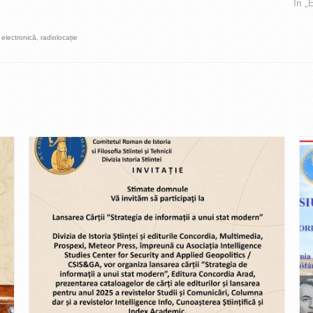
În „
,
electronică
,
radiolocație