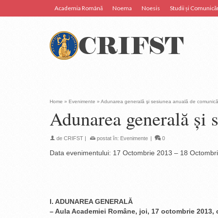
Academia Română
Noema
Noesis
Studii și Comunicăr
Home
»
Evenimente
»
Adunarea generală şi sesiunea anuală de comunicări 
Adunarea generală şi s
de
CRIFST
|
postat în:
Evenimente
|
0
Data evenimentului:
17 Octombrie 2013
–
18 Octombr
I. ADUNAREA GENERALĂ
– Aula Academiei Române, joi, 17 octombrie 2013, 