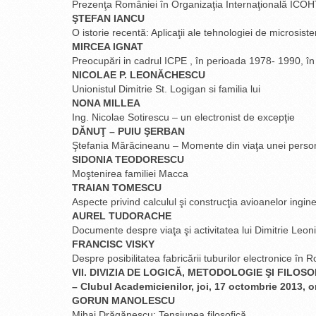
Prezenţa României în Organizaţia Internaţională ICO
ŞTEFAN IANCU
O istorie recentă: Aplicaţii ale tehnologiei de microsist
MIRCEA IGNAT
Preocupări in cadrul ICPE , în perioada 1978- 1990, î
NICOLAE P. LEONĂCHESCU
Unionistul Dimitrie St. Logigan si familia lui
NONA MILLEA
Ing. Nicolae Sotirescu – un electronist de excepţie
DĂNUŢ – PUIU ŞERBAN
Ştefania Mărăcineanu – Momente din viaţa unei personal
SIDONIA TEODORESCU
Moştenirea familiei Macca
TRAIAN TOMESCU
Aspecte privind calculul şi construcţia avioanelor ingine
AUREL TUDORACHE
Documente despre viaţa şi activitatea lui Dimitrie Leon
FRANCISC VISKY
Despre posibilitatea fabricării tuburilor electronice în 
VII. DIVIZIA DE LOGICĂ, METODOLOGIE ŞI FILOSOF
– Clubul Academicienilor, joi, 17 octombrie 2013, o
GORUN MANOLESCU
Mihai Drăgănescu: Tensiunea filosofică