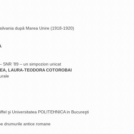
nsilvania după Marea Unire (1918-1920)
A
 – SNR ’89 – un simpozion unicat
NEA, LAURA-TEODORA COTOROBAI
turale
iffel şi Universitatea POLITEHNICA in Bucureşti
 pe drumurile antice romane