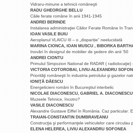
Vidraru-minune a tehnicii româneşti
RADU GHEORGHE BELLU
Căile ferate române în anii 1941-1945
ANDREI BERINDE
Instalarea administraţiei Căilor Ferate Române în Tra
IOAN VASILE BUIU
Aeroplanul VLAICU III – o „dispariție” neelucidată
MARINA CIONCA, IOAN MUSCU , BIBORKA BARTH
Inovări în designul de mobilier de şedere din anii ’50
ANDREI CIONTU
Primulul Simpozion National de RADAR ( radiolocaţie)
VICTORIA COTOROBAI, LIVIU-ALEXANDRU SOFO
Priorităţi româneşti în industria petrolului şi gazelor na
IONIŢĂ DĂESCU
Energeticieni români în Bucureştiul interbelic
NICOLAE DIACONESCU, GABRIEL A. DIACONESCU
Muzeele Tehnice, încotro?
VASILE DIACONESCU
Alexandre Gustave Eiffel în România. Caz particular: E
TRAIAN-CONSTANTIN DUMBRAVEANU
Construcţia şi performanţele vehiculelor care circulau
ELENA HELEREA, LIVIU ALEXANDRU SOFONEA