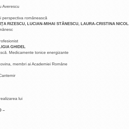
ru Averescu
 și perspectiva românească
ȚA RIZESCU, LUCIAN-MIHAI STĂNESCU, LAURA-CRISTINA NICO
românesc
rofesionist
LIGIA GHIDEL
ească. Medicamente tonice energizante
Bucovina, membri ai Academiei Române
e Cantemir
realizarea lui
0 –