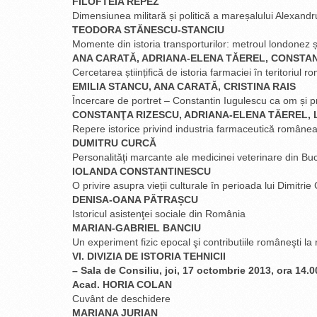
FILOFTEIA REPEZ
Dimensiunea militară și politică a mareșalului Alexand
TEODORA STĂNESCU-STANCIU
Momente din istoria transporturilor: metroul londonez
ANA CARATĂ, ADRIANA-ELENA TĂEREL, CONSTAN
Cercetarea științifică de istoria farmaciei în teritoriul 
EMILIA STANCU, ANA CARATĂ, CRISTINA RAIS
Încercare de portret – Constantin Iugulescu ca om și p
CONSTANŢA RIZESCU, ADRIANA-ELENA TĂEREL, 
Repere istorice privind industria farmaceutică român
DUMITRU CURCĂ
Personalităţi marcante ale medicinei veterinare din 
IOLANDA CONSTANTINESCU
O privire asupra vieții culturale în perioada lui Dimitri
DENISA-OANA PĂTRAȘCU
Istoricul asistenţei sociale din România
MARIAN-GABRIEL BANCIU
Un experiment fizic epocal şi contributiile româneşti la 
VI. DIVIZIA DE ISTORIA TEHNICII
– Sala de Consiliu, joi, 17 octombrie 2013, ora 14.0
Acad. HORIA COLAN
Cuvânt de deschidere
MARIANA JURIAN