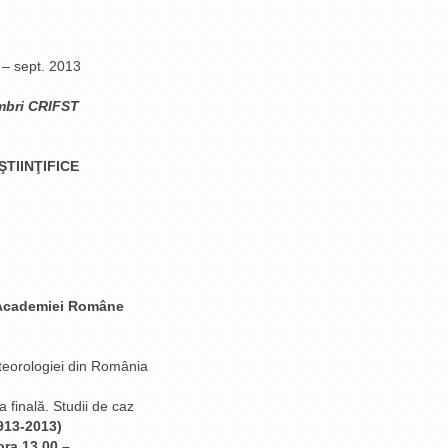
 – sept. 2013
mbri CRIFST
ŞTIINŢIFICE
Academiei Române
teorologiei din România
finală. Studii de caz
13-2013)
ora 13.00 –