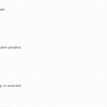
aga
inii ştiinţifice
şi co-autoratul