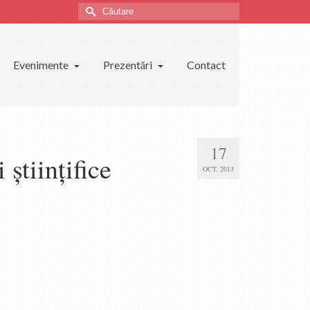
Căutare
Evenimente
Prezentări
Contact
17
ştiinţifice
OCT. 2013