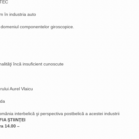
HTEC
em în industria auto
n domeniul componentelor giroscopice.
ităţi încă insuficient cunoscute
rului Aurel Vlaicu
ida
România interbelică şi perspectiva postbelică a acestei industrii
IA ŞTIINŢEI
ra 14.00 –