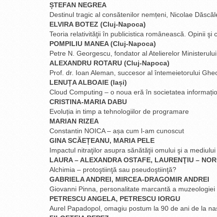
ȘTEFAN NEGREA
Destinul tragic al consătenilor nemțeni, Nicolae Dăscăle
ELVIRA BOTEZ (Cluj-Napoca)
Teoria relativităţii în publicistica românească. Opinii şi
POMPILIU MANEA (Cluj-Napoca)
Petre N. Georgescu, fondator al Atelierelor Ministerulu
ALEXANDRU ROTARU (Cluj-Napoca)
Prof. dr. Ioan Aleman, succesor al întemeietorului Ghe
LENUȚA ALBOAIE (Iași)
Cloud Computing – o noua eră în societatea informați
CRISTINA-MARIA DABU
Evoluția in timp a tehnologiilor de programare
MARIAN RIZEA
Constantin NOICA – așa cum l-am cunoscut
GINA SCĂEȚEANU, MARIA PELE
Impactul nitraţilor asupra sănătăţii omului şi a mediului
LAURA – ALEXANDRA OSTAFE, LAURENŢIU – NO
Alchimia – protoştiinţă sau pseudoştiinţă?
GABRIELA ANDREI, MIRCEA-DRAGOMIR ANDREI
Giovanni Pinna, personalitate marcantă a muzeologie
PETRESCU ANGELA, PETRESCU IORGU
Aurel Papadopol, omagiu postum la 90 de ani de la na