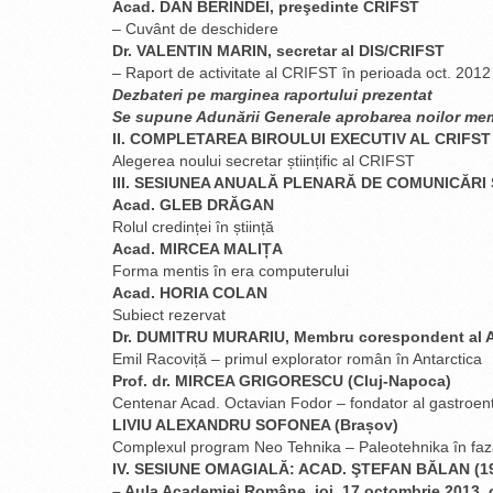
Acad. DAN BERINDEI, preşedinte CRIFST
– Cuvânt de deschidere
Dr. VALENTIN MARIN, secretar al DIS/CRIFST
– Raport de activitate al CRIFST în perioada oct. 2012
Dezbateri pe marginea raportului prezentat
Se supune Adunării Generale aprobarea noilor me
II. COMPLETAREA BIROULUI EXECUTIV AL CRIFST
Alegerea noului secretar științific al CRIFST
III. SESIUNEA ANUALĂ PLENARĂ DE COMUNICĂRI 
Acad. GLEB DRĂGAN
Rolul credinței în știință
Acad. MIRCEA MALIȚA
Forma mentis în era computerului
Acad. HORIA COLAN
Subiect rezervat
Dr. DUMITRU MURARIU, Membru corespondent al 
Emil Racoviță – primul explorator român în Antarctica
Prof. dr. MIRCEA GRIGORESCU (Cluj-Napoca)
Centenar Acad. Octavian Fodor – fondator al gastroen
LIVIU ALEXANDRU SOFONEA (Brașov)
Complexul program Neo Tehnika – Paleotehnika în faza 
IV. SESIUNE OMAGIALĂ: ACAD. ŞTEFAN BĂLAN (19
– Aula Academiei Române, joi, 17 octombrie 2013, 