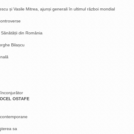
scu și Vasile Mitrea, ajunși generali în ultimul război mondial
 controverse
i Sănătății din România
orghe Bilașcu
onală
 înconjurător
ROCEL OSTAFE
i contemporane
şterea sa