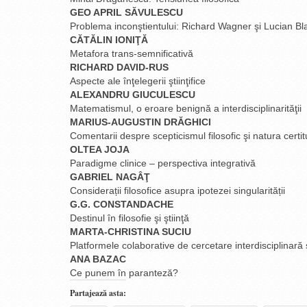
GEO APRIL SĂVULESCU
Problema inconştientului: Richard Wagner şi Lucian Bl
CĂTĂLIN IONIŢĂ
Metafora trans-semnificativă
RICHARD DAVID-RUS
Aspecte ale înţelegerii ştiinţifice
ALEXANDRU GIUCULESCU
Matematismul, o eroare benignă a interdisciplinarităţii
MARIUS-AUGUSTIN DRĂGHICI
Comentarii despre scepticismul filosofic şi natura certitud
OLTEA JOJA
Paradigme clinice – perspectiva integrativă
GABRIEL NAGÂŢ
Considerații filosofice asupra ipotezei singularității
G.G. CONSTANDACHE
Destinul în filosofie şi ştiinţă
MARTA-CHRISTINA SUCIU
Platformele colaborative de cercetare interdisciplinară 
ANA BAZAC
Ce punem în paranteză?
Partajează asta: