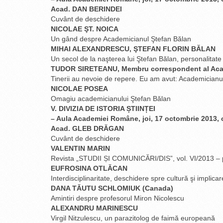
Acad. DAN BERINDEI
Cuvânt de deschidere
NICOLAE ŞT. NOICA
Un gând despre Academicianul Ştefan Bălan
MIHAI ALEXANDRESCU, ŞTEFAN FLORIN BĂLAN
Un secol de la naşterea lui Ştefan Bălan, personalitate
TUDOR SIRETEANU, Membru correspondent al Ac
Tinerii au nevoie de repere. Eu am avut: Academicianu
NICOLAE POSEA
Omagiu academicianului Ştefan Bălan
V. DIVIZIA DE ISTORIA ȘTIINȚEI
– Aula Academiei Române, joi, 17 octombrie 2013, 
Acad. GLEB DRĂGAN
Cuvânt de deschidere
VALENTIN MARIN
Revista „STUDII ȘI COMUNICĂRI/DIS”, vol. VI/2013 – 
EUFROSINA OTLĂCAN
Interdisciplinaritate, deschidere spre cultură şi implica
DANA TĂUTU SCHLOMIUK (Canada)
Amintiri despre profesorul Miron Nicolescu
ALEXANDRU MARINESCU
Virgil Nitzulescu, un parazitolog de faimă europeană