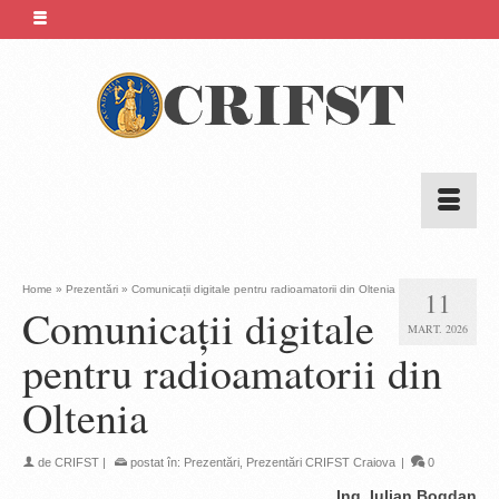
Home
»
Prezentări
»
Comunicații digitale pentru radioamatorii din Oltenia
11
Comunicații digitale
MART. 2026
pentru radioamatorii din
Oltenia
de
CRIFST
|
postat în:
Prezentări
,
Prezentări CRIFST Craiova
|
0
Ing. Iulian Bogdan