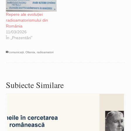
Repere ale evoluției
radioamatorismului din
România
11/03/2026
În „Prezentări”
comunicații
,
Oltenia
,
radioamatori
Subiecte Similare