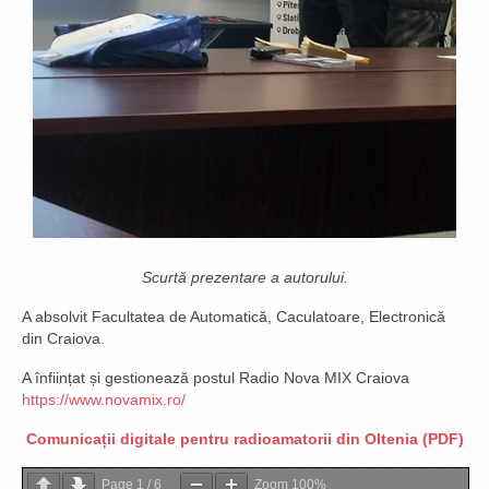
Scurtă prezentare a autorului.
A absolvit Facultatea de Automatică, Caculatoare, Electronică
din Craiova.
A înființat și gestionează postul Radio Nova MIX Craiova
https://www.novamix.ro/
Comunicații digitale pentru radioamatorii din Oltenia (PDF)
Page
1
/
6
Zoom
100%