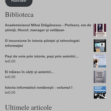
Abonare
Biblioteca
Academicianul Mihai Drăgănescu - Profesor, om de
ştiinţă, filozof, manager şi cetăţean
O incursiune în istoria ştiinţei şi tehnologiei
informaţiei
Pași de voie prin istorie, pași prin amintiri…
lei
0,00
Ei trăiesc în cărți și amintiri...
lei
0,00
Istoria informaticii româneşti - volumul I
lei
0,00
Ultimele articole