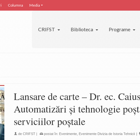
i
Columna
Media
CRIFST
Biblioteca
Programe
Lansare de carte – Dr. ec. Caiu
Automatizări și tehnologie poșt
serviciilor poștale
de
CRIFST
|
postat în:
Evenimente
,
Evenimente Divizia de Istoria Tehnicii
|