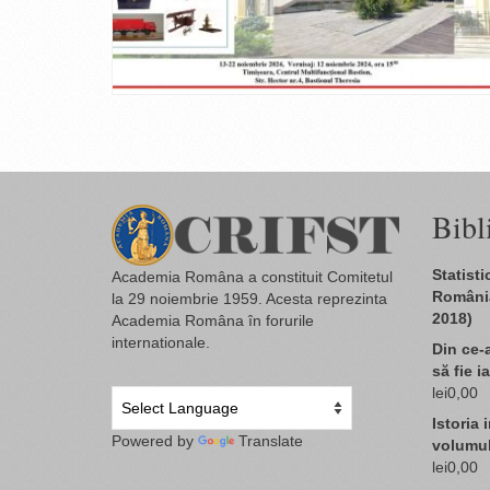
Bibl
Statist
Academia Româna a constituit Comitetul
România
la 29 noiembrie 1959. Acesta reprezinta
2018)
Academia Româna în forurile
internationale.
Din ce-a
să fie i
lei
0,00
Istoria 
Powered by
Translate
volumul
lei
0,00