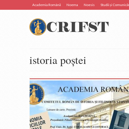
Academia Română
Noema
Noesis
Studii și Comunicăr
istoria poștei