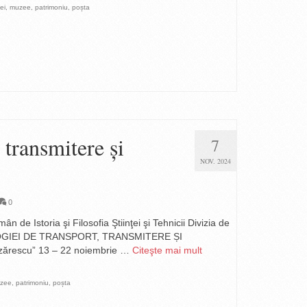
tei
,
muzee
,
patrimoniu
,
poșta
 transmitere și
7
NOV. 2024
0
 Istoria şi Filosofia Ştiinţei şi Tehnicii Divizia de
EHNOLOGIEI DE TRANSPORT, TRANSMITERE ȘI
ărescu” 13 – 22 noiembrie …
Citeşte mai mult
zee
,
patrimoniu
,
poșta