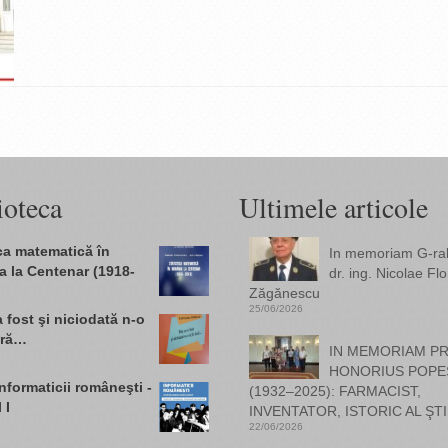
ioteca
Ultimele articole
ica matematică în
In memoriam G-ral.
 la Centenar (1918-
dr. ing. Nicolae Flo
Zăgănescu
25/06/2026
 fost şi niciodată n-o
ară…
IN MEMORIAM PR
HONORIUS POPE
informaticii româneşti -
(1932–2025): FARMACIST,
 I
INVENTATOR, ISTORIC AL ŞTI
22/06/2026