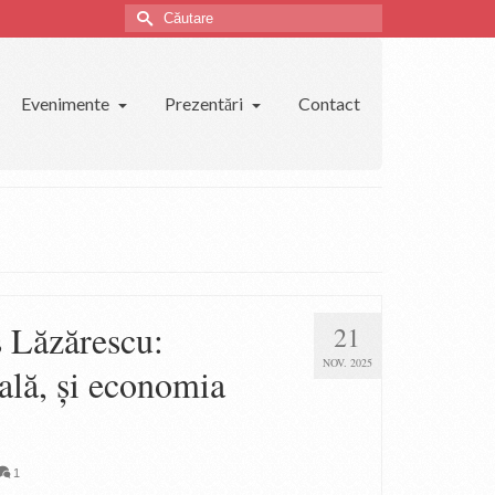
Căutare
Evenimente
Prezentări
Contact
s Lăzărescu:
21
NOV. 2025
ală, și economia
1