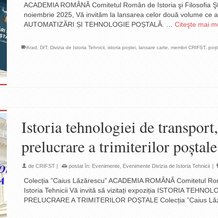
ACADEMIA ROMÂNĂ Comitetul Român de Istoria şi Filosofia Ştiinţe
noiembrie 2025, Vă invităm la lansarea celor două volume ce a
AUTOMATIZĂRI ȘI TEHNOLOGIE POȘTALĂ. …
Citeşte mai m
Arad
,
DIT
,
Divizia de Istoria Tehnicii
,
istoria poștei
,
lansare carte
,
membri CRIFST
,
poș
Istoria tehnologiei de transport,
prelucrare a trimiterilor poștal
de
CRIFST
|
postat în:
Evenimente
,
Evenimente Divizia de Istoria Tehnicii
|
Colecția ”Caius Lăzărescu” ACADEMIA ROMÂNĂ Comitetul Român de
Istoria Tehnicii Vă invită să vizitați expoziția ISTORIA T
PRELUCRARE A TRIMITERILOR POȘTALE Colecția ”Caius Lăz