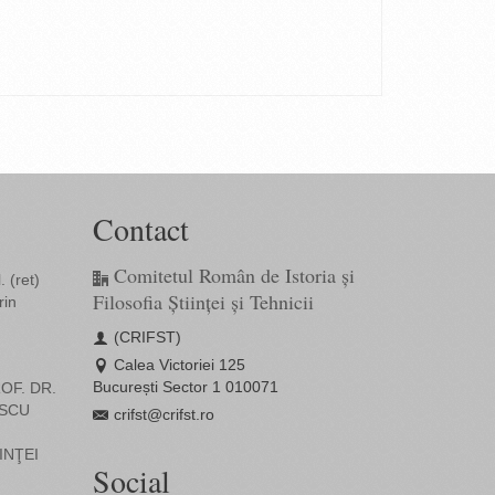
Contact
Comitetul Român de Istoria și
 (ret)
Filosofia Științei și Tehnicii
rin
(CRIFST)
Calea Victoriei 125
București Sector 1 010071
OF. DR.
SCU
crifst@crifst.ro
INŢEI
Social