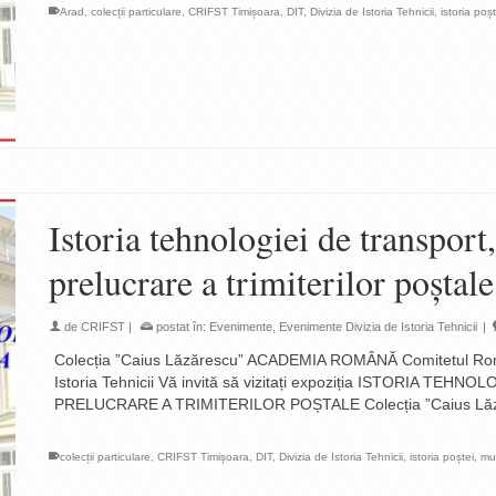
Arad
,
colecții particulare
,
CRIFST Timișoara
,
DIT
,
Divizia de Istoria Tehnicii
,
istoria poș
Istoria tehnologiei de transport,
prelucrare a trimiterilor poștale
de
CRIFST
|
postat în:
Evenimente
,
Evenimente Divizia de Istoria Tehnicii
|
Colecția ”Caius Lăzărescu” ACADEMIA ROMÂNĂ Comitetul Român de
Istoria Tehnicii Vă invită să vizitați expoziția ISTORIA T
PRELUCRARE A TRIMITERILOR POȘTALE Colecția ”Caius Lăz
colecții particulare
,
CRIFST Timișoara
,
DIT
,
Divizia de Istoria Tehnicii
,
istoria poștei
,
mu