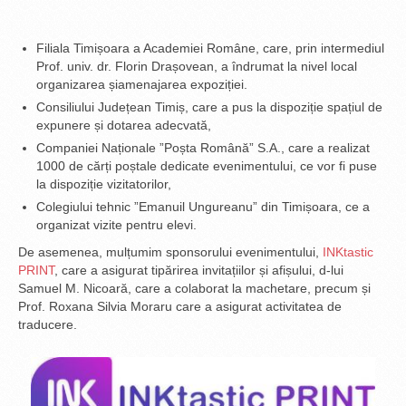
Filiala Timișoara a Academiei Române, care, prin intermediul
Prof. univ. dr. Florin Drașovean, a îndrumat la nivel local
organizarea șiamenajarea expoziției.
Consiliului Județean Timiș, care a pus la dispoziție spațiul de
expunere și dotarea adecvată,
Companiei Naționale ”Poșta Română” S.A., care a realizat
1000 de cărți poștale dedicate evenimentului, ce vor fi puse
la dispoziție vizitatorilor,
Colegiului tehnic ”Emanuil Ungureanu” din Timișoara, ce a
organizat vizite pentru elevi.
De asemenea, mulțumim sponsorului evenimentului,
INKtastic
PRINT
, care a asigurat tipărirea invitațiilor și afișului, d-lui
Samuel M. Nicoară, care a colaborat la machetare, precum și
Prof. Roxana Silvia Moraru care a asigurat activitatea de
traducere.