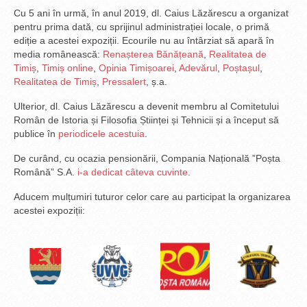
Cu 5 ani în urmă, în anul 2019, dl. Caius Lăzărescu a organizat
pentru prima dată, cu sprijinul administrației locale, o primă
ediție a acestei expoziții. Ecourile nu au întârziat să apară în
media românească:
Renașterea Bănățeană
,
Realitatea de
Timiș
,
Timiș online
,
Opinia Timișoarei
,
Adevărul
,
Poștașul
,
Realitatea de Timiș
,
Pressalert
, ș.a.
Ulterior, dl. Caius Lăzărescu a devenit membru al Comitetului
Român de Istoria și Filosofia Științei și Tehnicii și a început să
publice în
periodicele acestuia
.
De curând, cu ocazia pensionării, Compania Națională ”Poșta
Română” S.A.
i-a dedicat câteva cuvinte
.
Aducem mulțumiri tuturor celor care au participat la organizarea
acestei expoziții: