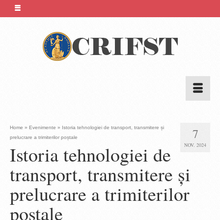
Home
»
Evenimente
»
Istoria tehnologiei de transport, transmitere și
7
prelucrare a trimiterilor poștale
NOV. 2024
Istoria tehnologiei de
transport, transmitere și
prelucrare a trimiterilor
poștale