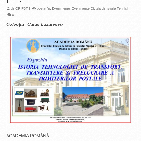
de
CRIFST
|
postat în:
Evenimente
,
Evenimente Divizia de Istoria Tehnicii
|
0
Colecția ”Caius Lăzărescu”
ACADEMIA ROMÂNĂ