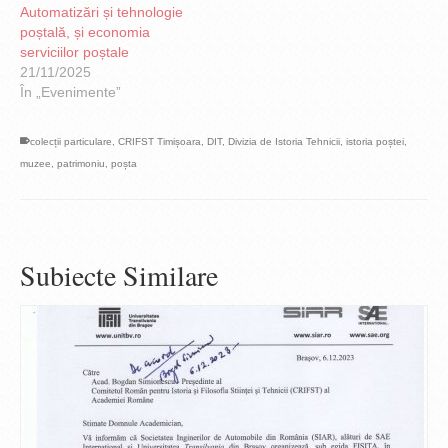
Automatizări și tehnologie
poștală, și economia
serviciilor poștale
21/11/2025
În „Evenimente”
colecții particulare
,
CRIFST Timișoara
,
DIT
,
Divizia de Istoria Tehnicii
,
istoria poștei
,
muzee
,
patrimoniu
,
poșta
Subiecte Similare