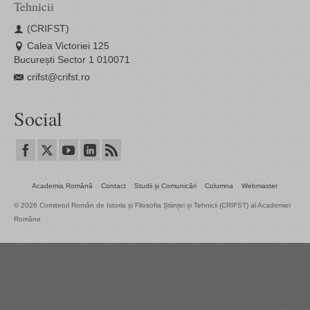
Tehnicii
(CRIFST)
Calea Victoriei 125
București Sector 1 010071
crifst@crifst.ro
Social
Academia Română
Contact
Studii și Comunicări
Columna
Webmaster
© 2026 Comitetul Român de Istoria și Filosofia Științei și Tehnicii (CRIFST) al Academiei
Române