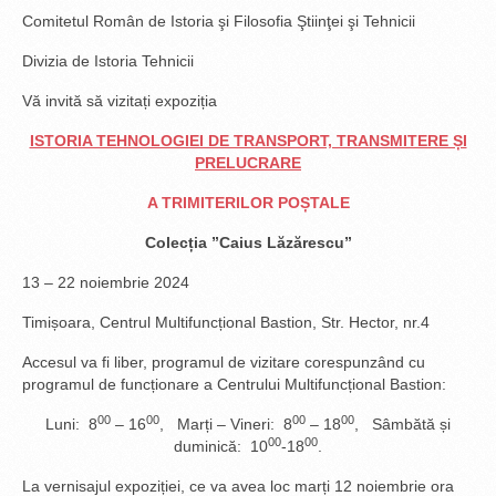
Comitetul Român de Istoria şi Filosofia Ştiinţei şi Tehnicii
Divizia de Istoria Tehnicii
Vă invită să vizitați expoziția
ISTORIA TEHNOLOGIEI DE TRANSPORT, TRANSMITERE ȘI
PRELUCRARE
A TRIMITERILOR POȘTALE
Colecția ”Caius Lăzărescu”
13 – 22 noiembrie 2024
Timișoara, Centrul Multifuncțional Bastion, Str. Hector, nr.4
Accesul va fi liber, programul de vizitare corespunzând cu
programul de funcționare a Centrului Multifuncțional Bastion:
00
00
00
00
Luni: 8
– 16
, Marți – Vineri: 8
– 18
, Sâmbătă și
00
00
duminică: 10
-18
.
La vernisajul expoziției, ce va avea loc marți 12 noiembrie ora