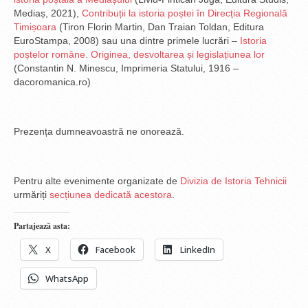
Mediaș, 2021),
Contribuții la istoria poștei în Direcția Regională
Timișoara
(Tiron Florin Martin, Dan Traian Toldan, Editura
EuroStampa, 2008) sau una dintre primele lucrări –
Istoria
poștelor române. Originea, desvoltarea și legislațiunea lor
(Constantin N. Minescu, Imprimeria Statului, 1916 –
dacoromanica.ro)
Prezența dumneavoastră ne onorează.
Pentru alte evenimente organizate de
Divizia de Istoria Tehnicii
urmăriți
secțiunea dedicată acestora
.
Partajează asta:
X
Facebook
LinkedIn
WhatsApp