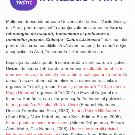
Mulțumiri deosebite aducem Universității de Vest ”Vasile Goldiș”
din Arad, pentru sprijinul în apariția volumului omonim
Istoria
tehnologiei de trasport, transmitere și prelucrare a
trimiterilor poștale. Colecția ”Caius Lăzărescu”
, dar mai ales
pentru că a creat condițiile să vă avem oaspeți, la o nouă ediție
a expoziției, la Arad, în perioada 4-8 decembrie a.c.
Expoziția de astăzi poate fi considerată o continuare a inițiativei
Diviziei de Istoria Tehnicii de a promova
rezultatele notabile în
domeniul muzeal tehnic ale unora dintre colecționarii români
. Cu
această ocazie dorim să ne aliniem la evenimente similare
organizate în țară, precum
Expoziţia temporară ”160 de ani de
Poşta Română”
organizată în 2022 de Muzeul Naţional de
Istorie a României, sau altor preocupări în domeniul publicisticii:
Istoria poștală a Sibiului până la Unire
(Emanoil Munteanu,
Revista Transilvania, Sibiu, 1980),
Istoria Poștei Năsăudene
(Radu Băeș, Valer Petrehuș, Ioan Seni, Editura Eikon, 2005),
Istoria poștelor locale transilvane
(Mircea Drăgoteanu, Editura
Alma-Mater, Cluj-Napoca, 2008),
Unele considerații privind
istoria poștală a Mediașului
(Liviu-Pintican Juga, Editura Studis,