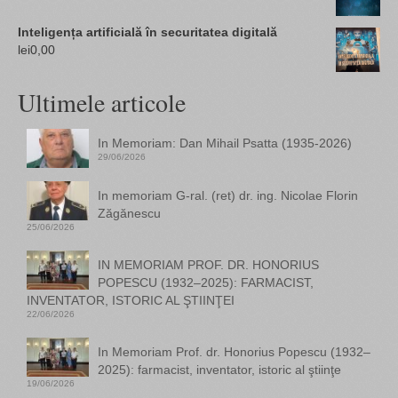
Inteligența artificială în securitatea digitală
lei
0,00
Ultimele articole
In Memoriam: Dan Mihail Psatta (1935-2026)
29/06/2026
In memoriam G-ral. (ret) dr. ing. Nicolae Florin
Zăgănescu
25/06/2026
IN MEMORIAM PROF. DR. HONORIUS
POPESCU (1932–2025): FARMACIST,
INVENTATOR, ISTORIC AL ŞTIINŢEI
22/06/2026
In Memoriam Prof. dr. Honorius Popescu (1932–
2025): farmacist, inventator, istoric al ştiinţe
19/06/2026