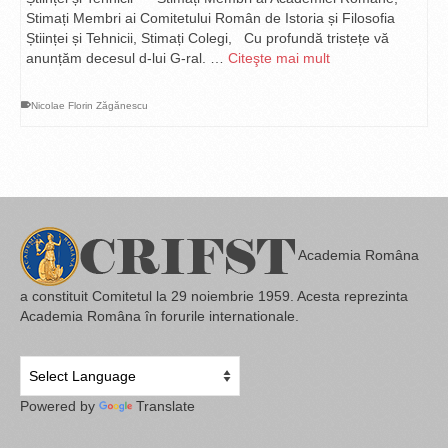
Stimați Membri ai Comitetului Român de Istoria și Filosofia
Științei și Tehnicii, Stimați Colegi, Cu profundă tristețe vă
anunțăm decesul d-lui G-ral. …
Citeşte mai mult
Nicolae Florin Zăgănescu
Academia Româna
a constituit Comitetul la 29 noiembrie 1959. Acesta reprezinta
Academia Româna în forurile internationale.
Powered by
Translate