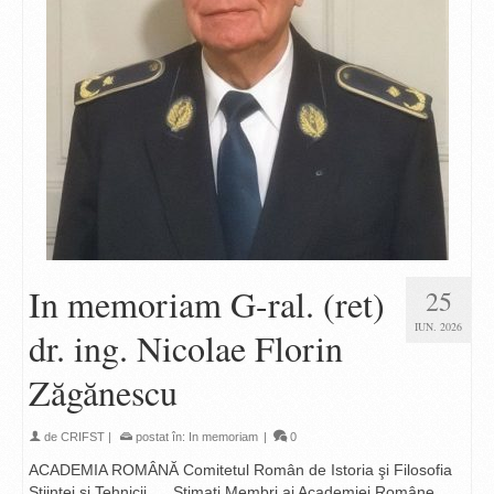
In memoriam G-ral. (ret)
25
IUN. 2026
dr. ing. Nicolae Florin
Zăgănescu
de
CRIFST
|
postat în:
In memoriam
|
0
ACADEMIA ROMÂNĂ Comitetul Român de Istoria şi Filosofia
Științei și Tehnicii Stimați Membri ai Academiei Române,