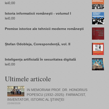
lei
0,00
Istoria informaticii româneşti - volumul I
lei
0,00
Premise istorice ale tehnicii moderne româneşti
Ștefan Odobleja, Corespondență, vol. II
Inteligența artificială în securitatea digitală
lei
0,00
Ultimele articole
IN MEMORIAM PROF. DR. HONORIUS
POPESCU (1932–2025): FARMACIST,
INVENTATOR, ISTORIC AL ŞTIINŢEI
22/06/2026