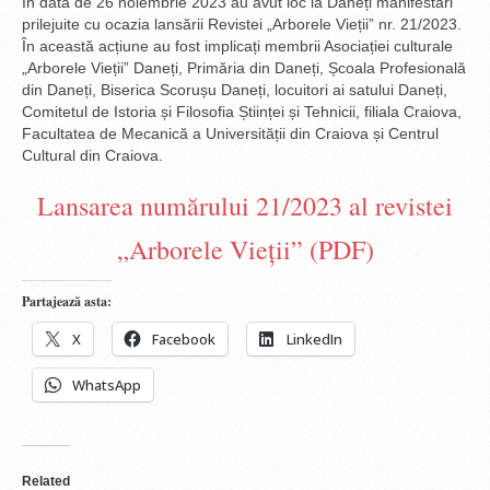
În data de 26 noiembrie 2023 au avut loc la Daneți manifestări
prilejuite cu ocazia lansării Revistei „Arborele Vieții” nr. 21/2023.
În această acțiune au fost implicați membrii Asociației culturale
„Arborele Vieții” Daneți, Primăria din Daneți, Școala Profesională
din Daneți, Biserica Scorușu Daneți, locuitori ai satului Daneți,
Comitetul de Istoria și Filosofia Științei și Tehnicii, filiala Craiova,
Facultatea de Mecanică a Universității din Craiova și Centrul
Cultural din Craiova.
Lansarea numărului 21/2023 al revistei
„Arborele Vieții” (PDF)
Partajează asta:
X
Facebook
LinkedIn
WhatsApp
Related