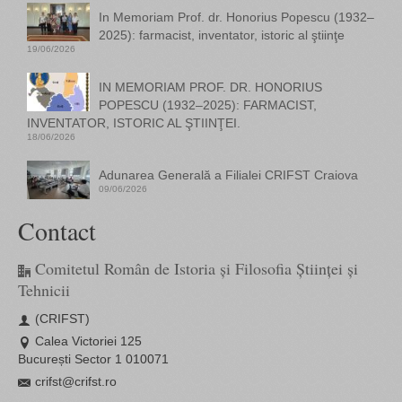
In Memoriam Prof. dr. Honorius Popescu (1932–
2025): farmacist, inventator, istoric al ştiinţe
19/06/2026
IN MEMORIAM PROF. DR. HONORIUS
POPESCU (1932–2025): FARMACIST,
INVENTATOR, ISTORIC AL ŞTIINŢEI.
18/06/2026
Adunarea Generală a Filialei CRIFST Craiova
09/06/2026
Contact
Comitetul Român de Istoria și Filosofia Științei și
Tehnicii
(CRIFST)
Calea Victoriei 125
București Sector 1 010071
crifst@crifst.ro