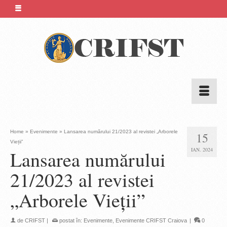
Home
»
Evenimente
»
Lansarea numărului 21/2023 al revistei „Arborele
15
Vieții”
IAN. 2024
Lansarea numărului
21/2023 al revistei
„Arborele Vieții”
de
CRIFST
|
postat în:
Evenimente
,
Evenimente CRIFST Craiova
|
0