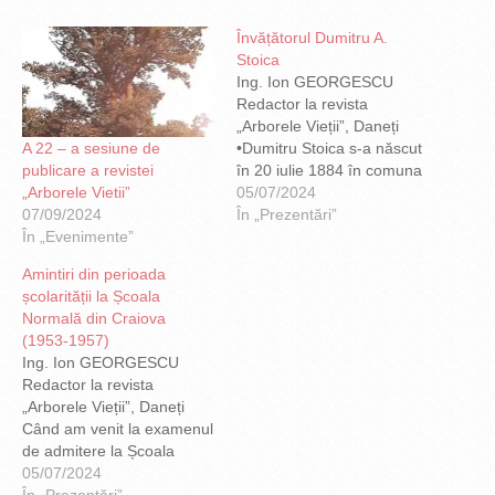
Învățătorul Dumitru A.
Stoica
Ing. Ion GEORGESCU
Redactor la revista
„Arborele Vieții”, Daneți
A 22 – a sesiune de
•Dumitru Stoica s‐a născut
publicare a revistei
în 20 iulie 1884 în comuna
„Arborele Vietii”
Locusteni, satul Daneți,
05/07/2024
07/09/2024
Plasa Sadova, judeţul Dolj,
În „Prezentări”
În „Evenimente”
din părinţii Alecu şi Stana.
•Cele cinci clase primare
Amintiri din perioada
le‐a absolvit în 1898 la
școlarității la Școala
Daneţi, având învățător pe
Normală din Craiova
tatăl prietenului său,
(1953-1957)
Dumitru I. Florescu…
Ing. Ion GEORGESCU
Redactor la revista
„Arborele Vieții”, Daneți
Când am venit la examenul
de admitere la Școala
Normală din Craiova, am
05/07/2024
luat pentru prima dată
În „Prezentări”