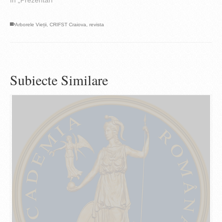
contact cu orașul, care nu
era unul oarecare, ci cu o
Arborele Vieții
,
CRIFST Craiova
,
revista
școală bine proiectată și
realizată, sub îngrijirea
unui ministru al Instrucției
apreciat de…
Subiecte Similare