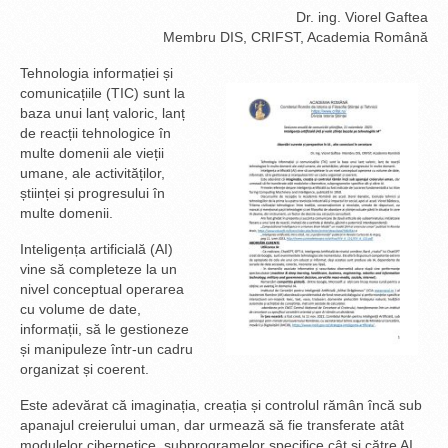
Dr. ing. Viorel Gaftea
Membru DIS, CRIFST, Academia Română
Tehnologia informației și
comunicațiile (TIC) sunt la
baza unui lanț valoric, lanț
de reacții tehnologice în
multe domenii ale vieții
umane, ale activităților,
științei și progresului în
multe domenii.
Inteligența artificială (AI)
vine să completeze la un
nivel conceptual operarea
cu volume de date,
informații, să le gestioneze
și manipuleze într-un cadru
organizat și coerent.
Este adevărat că imaginația, creația și controlul rămân încă sub
apanajul creierului uman, dar urmează să fie transferate atât
modulelor cibernetice, subprogramelor specifice cât și către AI.