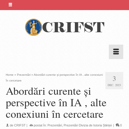
Home
»
Prezentări
»
Abordări curente și perspective în IA , alte conexiuni
3
în cercetare
DEC. 2023
Abordări curente și
perspective în IA , alte
conexiuni în cercetare
de
CRIFST
|
postat în:
Prezentări
,
Prezentări Divizia de Istoria Științei
|
0