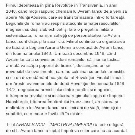
Filmul debutează în plină Revoluție în Transilvania, în anul
1848, când moții răspund chemării lui Avram Iancu de a veni să
apere Munții Apuseni, care se transformaseră într-o fortăreață.
Legiunile de români au respins atacurile armatei răsculaților
maghiari, și, deși slab echipați și fără o pregătire militară
sistematizată, românii, însuflețiți de personalitatea lui Avram
Iancu, sunt dispuși la sacrificiu. Filmul continuă cu organizarea
de tabără a Legiunii Auraria Gemina condusă de Avram Iancu
din toamna anului 1848. Urmează decembrie 1848, când
Avram Iancu a convins pe liderii românilor că „numai tactica
armată va scăpa poporul de tiranie”, declanșând un șir
ireversibil de evenimente, care au culminat cu un fals armistițiu
și cu un deznodământ neașteptat al Revoluției. Finalul filmului
urmărește evenimentele de după Revoluție din perioada 1848 –
1872: negocierea armistițiului dintre români și maghiari,
înfrângerea revoluției și instituirea regimului impus de Imperiul
Habsburgic, trădarea Împăratului Franz Josef, arestarea și
maltratarea lui Avram Iancu, și ultimii ani de viață, chinuiți de
supărări, cu o moarte învăluită în mister.
Titlul
AVRAM IANCU –
ÎMPOTRIVA IMPERIULUI
, este o figură
de stil. Avram Iancu a luptat împotriva celor care nu au acordat