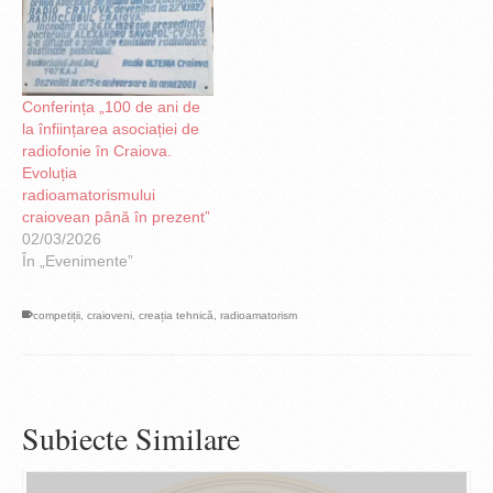
Conferința „100 de ani de
la înființarea asociației de
radiofonie în Craiova.
Evoluția
radioamatorismului
craiovean până în prezent”
02/03/2026
În „Evenimente”
competiții
,
craioveni
,
creația tehnică
,
radioamatorism
Subiecte Similare