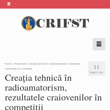
Home
»
Prezentări
»
Creația tehnică în radioamatorism, rezultatele
11
craiovenilor în competiții
MART. 2026
Creația tehnică în
radioamatorism,
rezultatele craiovenilor în
competiții