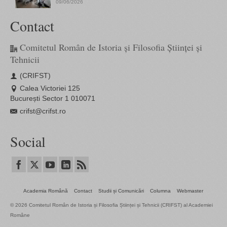
09/06/2026
Contact
Comitetul Român de Istoria și Filosofia Științei și
Tehnicii
(CRIFST)
Calea Victoriei 125
București Sector 1 010071
crifst@crifst.ro
Social
Academia Română
Contact
Studii și Comunicări
Columna
Webmaster
© 2026 Comitetul Român de Istoria și Filosofia Științei și Tehnicii (CRIFST) al Academiei
Române