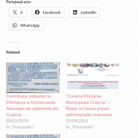
Partajează asta:
X
Facebook
LinkedIn
WhatsApp
Related
Contribuția militarilor la
“Curierul Primăriei
înființarea și funcționarea
Municipiului Craiova” –
Asociației de radiofonie din
Reper în istoria presei
Craiova
administrației craiovene
03/03/2026
25/09/2024
În „Prezentări”
În „Prezentări”