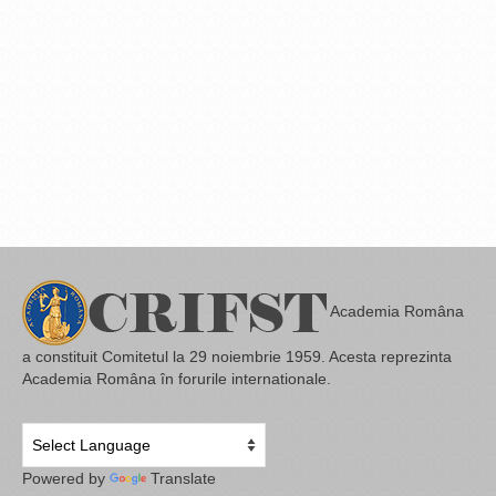
Academia Româna
a constituit Comitetul la 29 noiembrie 1959. Acesta reprezinta
Academia Româna în forurile internationale.
Powered by
Translate