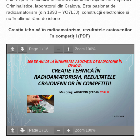
Criminalistice, laboratorul din Craiova. Este pasionat de
radioamatorism (din 1993 – YO7LJJ), construcții electronice și
nu în ultimul rând de istorie.
Creația tehnică în radioamatorism, rezultatele craiovenilor
în competiții (PDF)
Page
1
/
16
Zoom
100%
Page
1
/
16
Zoom
100%