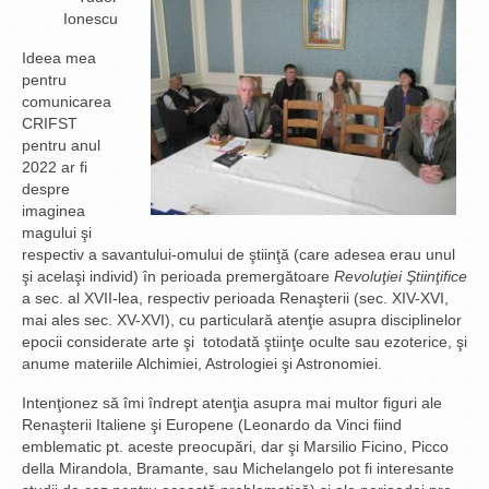
Ionescu
Ideea mea
pentru
comunicarea
CRIFST
pentru anul
2022 ar fi
despre
imaginea
magului şi
respectiv a savantului-omului de ştiinţă (care adesea erau unul
şi acelaşi individ) în perioada premergătoare
Revoluţiei Ştiinţifice
a sec. al XVII-lea, respectiv perioada Renaşterii (sec. XIV-XVI,
mai ales sec. XV-XVI), cu particulară atenţie asupra disciplinelor
epocii considerate arte şi totodată ştiinţe oculte sau ezoterice, şi
anume materiile Alchimiei, Astrologiei şi Astronomiei.
Intenţionez să îmi îndrept atenţia asupra mai multor figuri ale
Renaşterii Italiene şi Europene (Leonardo da Vinci fiind
emblematic pt. aceste preocupări, dar şi Marsilio Ficino, Picco
della Mirandola, Bramante, sau Michelangelo pot fi interesante