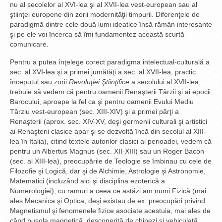
nu al secolelor al XVI-lea şi al XVII-lea vest-european sau al
ştiinţei europene din zorii modernităţii timpurii. Diferenţele de
paradigmă dintre cele două lumi ideatice însă rămân interesante
şi pe ele voi încerca să îmi fundamentez această scurtă
comunicare.
Pentru a putea înţelege corect paradigma intelectual-culturală a
sec. al XVI-lea şi a primei jumătăţi a sec. al XVII-lea, practic
începutul sau zorii
Revoluţiei Ştiinţifice
a secolului al XVII-lea,
trebuie să vedem că pentru oamenii Renaşterii Târzii şi ai epocii
Barocului, aproape la fel ca şi pentru oamenii Evului Mediu
Târziu vest-european (sec. XIII-XIV) şi a primei părţi a
Renaşterii (aprox. sec. XIV-XV, deşi germenii culturali şi artistici
ai Renaşterii clasice apar şi se dezvoltă încă din secolul al XIII-
lea în Italia), citind textele autorilor clasici ai perioadei, vedem că
pentru un Albertus Magnus (sec. XII-XIII) sau un Roger Bacon
(sec. al XIII-lea), preocupările de Teologie se îmbinau cu cele de
Filozofie şi Logică, dar şi de Alchimie, Astrologie şi Astronomie,
Matematici (incluzând aici şi disciplina ezoterică a
Numerologiei), cu ramuri a ceea ce astăzi am numi Fizică (mai
ales Mecanica şi Optica, deşi existau de ex. preocupări privind
Magnetismul şi fenomenele fizice asociate acestuia, mai ales de
când busola magnetică, descoperită de chinezi şi vehiculată