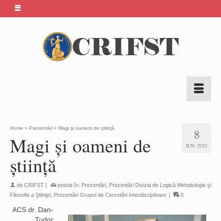
Home
»
Prezentări
»
Magi şi oameni de ştiinţă
8
Magi şi oameni de
IUN. 2023
ştiinţă
de
CRIFST
|
postat în:
Prezentări
,
Prezentări Divizia de Logică Metodologie şi
Filosofie a Ştiinţei
,
Prezentări Grupul de Cercetări Interdisciplinare
|
0
ACS dr. Dan-
Tudor