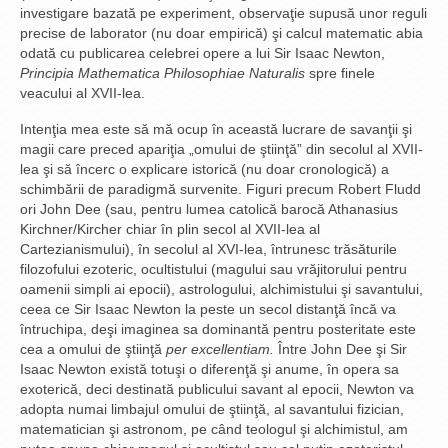
investigare bazată pe experiment, observaţie supusă unor reguli
precise de laborator (nu doar empirică) şi calcul matematic abia
odată cu publicarea celebrei opere a lui Sir Isaac Newton,
Principia Mathematica Philosophiae Naturalis
spre finele
veacului al XVII-lea.
Intenţia mea este să mă ocup în această lucrare de savanţii şi
magii care preced apariţia „omului de ştiinţă” din secolul al XVII-
lea şi să încerc o explicare istorică (nu doar cronologică) a
schimbării de paradigmă survenite. Figuri precum Robert Fludd
ori John Dee (sau, pentru lumea catolică barocă Athanasius
Kirchner/Kircher chiar în plin secol al XVII-lea al
Cartezianismului), în secolul al XVI-lea, întrunesc trăsăturile
filozofului ezoteric, ocultistului (magului sau vrăjitorului pentru
oamenii simpli ai epocii), astrologului, alchimistului şi savantului,
ceea ce Sir Isaac Newton la peste un secol distanţă încă va
întruchipa, deşi imaginea sa dominantă pentru posteritate este
cea a omului de ştiinţă
per excellentiam.
Între John Dee şi Sir
Isaac Newton există totuşi o diferenţă şi anume, în opera sa
exoterică, deci destinată publicului savant al epocii, Newton va
adopta numai limbajul omului de ştiinţă, al savantului fizician,
matematician şi astronom, pe când teologul şi alchimistul, am