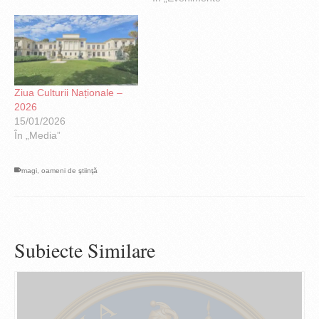
7 ingineri, 13
matematicieni, 8 fizicieni,
14 geologi-geografi-
generali, 31 medici 5
zoologi, restul istorici,
scriitori, juristi, oameni de
Ziua Culturii Naționale –
cultura …
2026
15/01/2026
În „Media”
magi
,
oameni de ştiinţă
Subiecte Similare