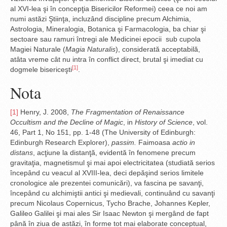
al XVI-lea şi în concepţia Bisericilor Reformei) ceea ce noi am
numi astăzi Ştiinţa, incluzând discipline precum Alchimia,
Astrologia, Mineralogia, Botanica şi Farmacologia, ba chiar şi
sectoare sau ramuri întregi ale Medicinei epocii sub cupola
Magiei Naturale (
Magia Naturalis
), considerată acceptabilă,
atâta vreme cât nu intra în conflict direct, brutal şi imediat cu
[1]
dogmele bisericeşti
.
Nota
[1]
Henry, J. 2008,
The Fragmentation of Renaissance
Occultism and the Decline of Magic
, in
History of Science
, vol.
46, Part 1, No 151, pp. 1-48 (The University of Edinburgh:
Edinburgh Research Explorer),
passim.
Faimoasa
actio in
distans
, acţiune la distanţă, evidentă în fenomene precum
gravitaţia, magnetismul şi mai apoi electricitatea (studiată serios
începând cu veacul al XVIII-lea, deci depăşind serios limitele
cronologice ale prezentei comunicări), va fascina pe savanţi,
începând cu alchimiştii antici şi medievali, continuând cu savanţi
precum Nicolaus Copernicus, Tycho Brache, Johannes Kepler,
Galileo Galilei şi mai ales Sir Isaac Newton şi mergând de fapt
până în ziua de astăzi, în forme tot mai elaborate conceptual,