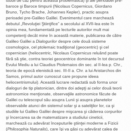
studii de caz pentru această problematică) şi ale perioadei pre-
baroce şi Baroce timpurii (Nicolaus Copernicus, Giordano
Bruno, Tycho Brache, Johannes Kepler), practic asupra
perioadei pre-Galileo Galilei. Evenimentul care marchează
debutul „Revoluţiei Ştiinţifice” a secolului al XVII-lea este în
opinia mea, fundamentată pe lecturile autorilor mult mai
competenţi decât mine în această materie, publicarea de către
Galileo Galilei a
Dialogurilor
despre cele două sisteme
cosmologice, cel ptolemaic tradiţional (geocentric) şi cel
copernician (heliocentric, Nicolaus Copernicus reluând poate
fără să ştie, contra teoriei geocentrice dominante în tot decursul
Evului Mediu a lui Claudius Ptolemaios din sec. al II-lea p. Chr.,
teoria de epocă elenistică sec. III-II a. Chr. a lui Aristarchos din
Samos, primul autor cunoscut care propune ideea
heliocentrismului). Această lucrare redactată sub forma unor
dialoguri de tip platonician, dintre doi adepţi ai celor două teorii
astronomice menţionate, observaţiile astronomice făcute de
Galilei cu telescopul său asupra Lunii şi asupra planetelor
observabile atunci din sistemul solar şi a sateliţilor lor, ca şi
studiile lui Galileo Galilei despre mişcarea şi căderea corpurilor
şi încercarea sa de matematizare a studiului cineticii,
marchează cu adevărat începuturile ştiinţei moderne a Fizicii
(
Philosophia Naturalis
), care îşi va găsi cu adevărat calea de