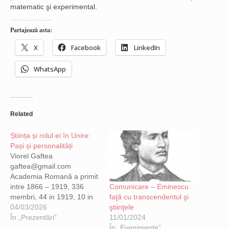
matematic şi experimental.
Partajează asta:
X
Facebook
LinkedIn
WhatsApp
Related
Știința și rolul ei în Unire:
Pași și personalități
Viorel Gaftea
gaftea@gmail.com
Academia Romană a primit
Comunicare – Eminescu
intre 1866 – 1919, 336
faţă cu transcendentul şi
membri, 44 in 1919, 10 in
ştiinţele
1920, 12 in 1921 O treime
04/03/2026
11/01/2024
oameni de știință: 34
În „Prezentări”
În „Evenimente”
arhitecti, botanisti, chimisti,