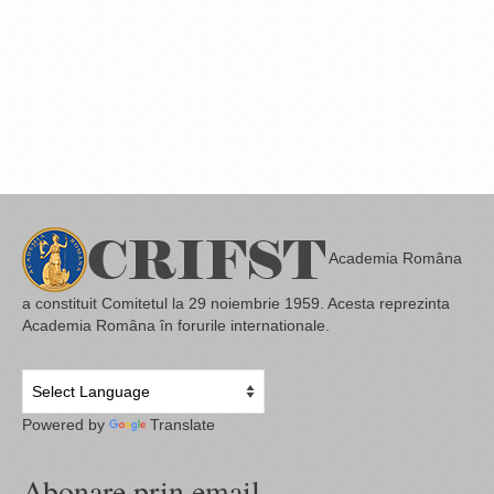
Academia Româna
a constituit Comitetul la 29 noiembrie 1959. Acesta reprezinta
Academia Româna în forurile internationale.
Powered by
Translate
Abonare prin email