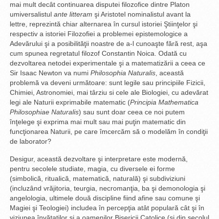
mai mult decât continuarea disputei filozofice dintre Platon
umiversalistul
ante litteram
şi Aristotel nominalistul avant la
lettre, reprezintă chiar alternarea în cursul istoriei Ştiinţelor şi
respectiv a istoriei Filozofiei a problemei epistemologice a
Adevărului şi a posibilităţii noastre de a-l cunoaşte fără rest, aşa
cum spunea regretatul filozof Constantin Noica. Odată cu
dezvoltarea netodei experimentale şi a matematizării a ceea ce
Sir Isaac Newton va numi
Philosophia Naturalis
, această
problemă va deveni următoare: sunt legile sau principiile Fizicii,
Chimiei, Astronomiei, mai târziu si cele ale Biologiei, cu adevărat
legi ale Naturii exprimabile matematic (
Principia Mathematica
Philosophiae Naturalis
) sau sunt doar ceea ce noi putem
înţelege şi exprima mai mult sau mai puţin matematic din
funcţionarea Naturii, pe care îmcercăm să o modelăm în condiţii
de laborator?
Desigur, această dezvoltare şi interpretare este modernă,
pentru secolele studiate, magia, cu diversele ei forme
(simbolică, ritualică, matematică, naturală) şi subdiviziuni
(incluzând vrăjitoria, teurgia, necromanţia, ba şi demonologia şi
angelologia, ultimele două discipline fiind afine sau comune şi
Magiei şi Teologiei) includea în percepţia atât populară cât şi în
viziunea învăţaţilor şi a oamenilor Bisericii Catolice (şi din secolul