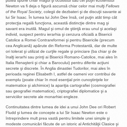
putea spune chiar magul şi ocultistul sau cel puţin ezoteristul
Newton va fi deja o figură ascunsă chiar celor mai mulţi
Fellows
of the Royal Society
, colegii de dezbateri şi de discuţii savante ai
lui Sir Isaac. În lumea lui John Dee însă, cel puţin atât timp cât
protecţia regală funcţiona, această distincţie dintre mag şi
savant era inutilă. Magul şi omul de ştiinţă erau unul şi acelaşi
individ, suspect pentru ierarhia şi cenzura oficială a Bisericii
Catolice a Romei Contrareformei şi pentru Bisericile (precum
cea Anglicană) apărute din Reforma Protestantă, dar de multe
ori tolerat şi utilizat de curţile regale şi princiare (ba chiar şi de
înalţi ierarhi sau prinţi ai Bisericii Romano-Catolice, mai ales în
Italia Renaşterii şi chiar a Barocului) pentru diferite acţiuni
secrete şi discrete. În Anglia dinastiei Tudorilor, mai ales în
perioada reginei Elisabeth I, astfel de oameni vor contribui de
exemplu (poate chiar în mod esenţial prin cunoştinţele lor
matematice şi alchimice) la apariţia cartografiei (cosmografiei
sau geografiei matematice), criptografiei diplomatice şi a
serviciilor secrete ale monarhiei engleze.
Continuitatea dintre lumea de idei a unui John Dee ori Robert
Fludd şi lumea de concepte a lui Sir Isaac Newton este o
întreprindere mult prea vastă pentru limitele unei simple şi
modeste comunicări făcute de un istoric al Antichităţii Clasice şi