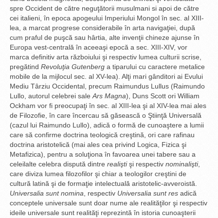
spre Occident de către neguţătorii musulmani si apoi de către
cei italieni, în epoca apogeului Imperiului Mongol în sec. al XIII-
lea, a marcat progrese considerabile în arta navigaţiei, după
cum praful de puşcă sau hârtia, alte invenţii chineze ajunse în
Europa vest-centrală în aceeaşi epocă a sec. XIII-XIV, vor
marca definitiv arta războiului şi respectiv lumea culturii scrise,
pregătind
Revoluţia Gutenberg
a tiparului cu caractere metalice
mobile de la mijlocul sec. al XV-lea). Alţi mari gânditori ai Evului
Mediu Târziu Occidental, precum Raimundus Lullus (Raimundo
Lullo, autorul celebrei sale
Ars Magna
), Duns Scott ori William
Ockham vor fi preocupaţi în sec. al XIII-lea şi al XIV-lea mai ales
de Filozofie, în care încercau să găsească o Ştiinţă Universală
(cazul lui Raimundo Lullo), adică o formă de cunoaştere a lumii
care să confirme doctrina teologică creştină, ori care rafinau
doctrina aristotelică (mai ales cea privind Logica, Fizica şi
Metafizica), pentru a soluţiona în favoarea unei tabere sau a
celeilalte celebra dispută dintre
realişti
şi respectiv
nominalişti
,
care diviza lumea filozofilor şi chiar a teologilor creştini de
cultură latină şi de formaţie intelectuală aristotelic-avveroistă.
Universalia sunt nomina
, respectiv
Universalia sunt res
adică
conceptele universale sunt doar nume ale realităţilor şi respectiv
ideile universale sunt realităţi reprezintă în istoria cunoaşterii